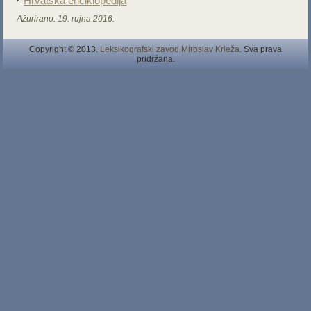
Hrvatska enciklopedija
Ažurirano:
19. rujna 2016.
Copyright © 2013.
Leksikografski zavod Miroslav Krleža
. Sva prava
pridržana.