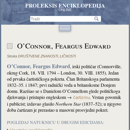
PROLEKSIS ENCIKLOPEDIJA
ONLINE
O’Connor, Feargus Edward
Struka
DRUŠTVENE ZNANOSTI
,
LIČNOSTI
O’Connor, Feargus Edward
, irski političar (Connorville,
okrug Cork, 18. VII. 1794 – London, 30. VIII. 1855). Jedan
od prvaka čartističkoga pokreta. Član Britanskoga parlamenta
1832–35. i 1847; prvi radnički vođa u britanskome Donjem
domu. Razišao se s Danielom O’Connellom glede političkoga
djelovanja i pristupio engleskom →
. Vrstan govornik
čartizmu
i publicist; izdavao glasilo
Northern Star
(1837–52); u njegovo
doba čartizam je prerastao u masovni prosvjedni pokret.
POGLEDAJ NATUKNICU U DRUGIM EDICIJAMA: