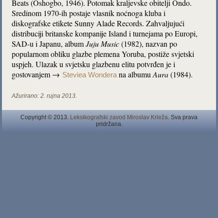
Beats (Oshogbo, 1946). Potomak kraljevske obitelji Ondo.
Sredinom 1970-ih postaje vlasnik noćnoga kluba i
diskografske etikete Sunny Alade Records. Zahvaljujući
distribuciji britanske kompanije Island i turnejama po Europi,
SAD-u i Japanu, album
Juju Music
(1982), nazvan po
popularnom obliku glazbe plemena Yoruba, postiže svjetski
uspjeh. Ulazak u svjetsku glazbenu elitu potvrđen je i
gostovanjem →
na albumu
Aura
(1984).
Steviea Wondera
Ažurirano:
2. rujna 2013.
Copyright © 2013.
Leksikografski zavod Miroslav Krleža
. Sva prava
pridržana.