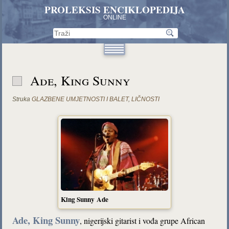
PROLEKSIS ENCIKLOPEDIJA
ONLINE
Ade, King Sunny
Struka
GLAZBENE UMJETNOSTI I BALET
,
LIČNOSTI
King Sunny
Ade
Ade, King Sunny
, nigerijski gitarist i vođa grupe African