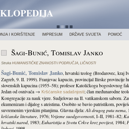
IKLOPEDIJA
NJA I KORIŠTENJE
IMPRESUM
DRŽAVE SVIJETA
POMOĆ
Šagi-Bunić, Tomislav Janko
Struka
HUMANISTIČKE ZNANOSTI I PODRUČJA
,
LIČNOSTI
Šagi-Bunić, Tomislav Janko
, hrvatski teolog (Brodarovec, kraj I
Zagreb, 9. II. 1999). Franjevac kapucin, provincijal Ilirske provincije h
slovenskih kapucina (1955–58); profesor Katoličkoga bogoslovnog fak
Jedan od osnivača →
; član međunarodne teol
Kršćanske sadašnjosti
Kongregacije za nauk vjere. Sudjelovao na II. vatikanskom saboru. Z
ekumenizam i dijalog s ateistima. Osobito se bavio patristikom, poviješć
suvremenim vjerskim pitanjima. Glavna djela:
Ali drugog puta nema
,
kršćanske literature
, 1976;
Vrijeme suodgovornosti
, I–II, 1981–82;
Kat
hrvatski narod
, 1983;
Euharistija u životu Crkve kroz povijest,
1984;
P
ljubavi,
1998.