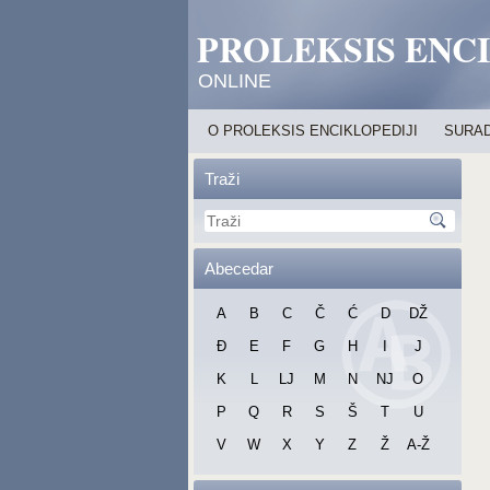
PROLEKSIS ENC
ONLINE
O PROLEKSIS ENCIKLOPEDIJI
SURAD
Traži
Abecedar
A
B
C
Č
Ć
D
DŽ
Đ
E
F
G
H
I
J
K
L
LJ
M
N
NJ
O
P
Q
R
S
Š
T
U
V
W
X
Y
Z
Ž
A-Ž