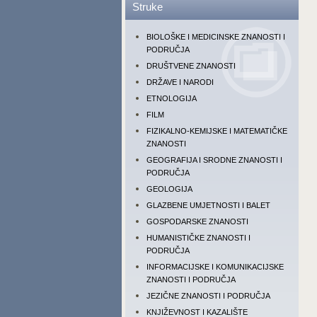
Struke
BIOLOŠKE I MEDICINSKE ZNANOSTI I
PODRUČJA
DRUŠTVENE ZNANOSTI
DRŽAVE I NARODI
ETNOLOGIJA
FILM
FIZIKALNO-KEMIJSKE I MATEMATIČKE
ZNANOSTI
GEOGRAFIJA I SRODNE ZNANOSTI I
PODRUČJA
GEOLOGIJA
GLAZBENE UMJETNOSTI I BALET
GOSPODARSKE ZNANOSTI
HUMANISTIČKE ZNANOSTI I
PODRUČJA
INFORMACIJSKE I KOMUNIKACIJSKE
ZNANOSTI I PODRUČJA
JEZIČNE ZNANOSTI I PODRUČJA
KNJIŽEVNOST I KAZALIŠTE