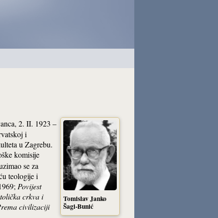
vanca, 2. II. 1923 –
rvatskoj i
ulteta u Zagrebu.
oške komisije
auzimao se za
u teologije i
 1969;
Povijest
olička crkva i
Tomislav Janko
rema civilizaciji
Šagi-Bunić