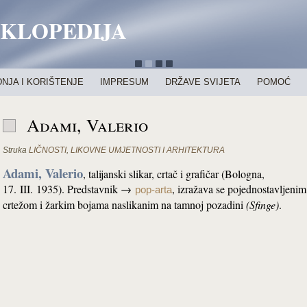
IKLOPEDIJA
NJA I KORIŠTENJE
IMPRESUM
DRŽAVE SVIJETA
POMOĆ
Adami, Valerio
Struka
LIČNOSTI
,
LIKOVNE UMJETNOSTI I ARHITEKTURA
Adami, Valerio
, talijanski slikar, crtač i grafičar (Bologna,
17. III. 1935). Predstavnik →
, izražava se pojednostavljenim
pop-arta
crtežom i žarkim bojama naslikanim na tamnoj pozadini
(Sfinge)
.