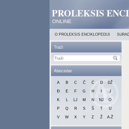
PROLEKSIS ENC
ONLINE
O PROLEKSIS ENCIKLOPEDIJI
SURAD
Traži
Abecedar
A
B
C
Č
Ć
D
DŽ
Đ
E
F
G
H
I
J
K
L
LJ
M
N
NJ
O
P
Q
R
S
Š
T
U
V
W
X
Y
Z
Ž
A-Ž