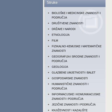
Struke
BIOLOŠKE I MEDICINSKE ZNANOSTI I
PODRUČJA
DRUŠTVENE ZNANOSTI
DRŽAVE I NARODI
ETNOLOGIJA
FILM
FIZIKALNO-KEMIJSKE I MATEMATIČKE
ZNANOSTI
GEOGRAFIJA I SRODNE ZNANOSTI I
PODRUČJA
GEOLOGIJA
GLAZBENE UMJETNOSTI I BALET
GOSPODARSKE ZNANOSTI
HUMANISTIČKE ZNANOSTI I
PODRUČJA
INFORMACIJSKE I KOMUNIKACIJSKE
ZNANOSTI I PODRUČJA
JEZIČNE ZNANOSTI I PODRUČJA
KNJIŽEVNOST I KAZALIŠTE