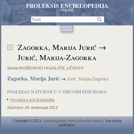
PROLEKSIS ENCIKLOPEDIJA
ONLINE
Zagorka, Marija Jurić →
Jurić, Marija-Zagorka
Struka
KNJIŽEVNOST I KAZALIŠTE
,
LIČNOSTI
Zagorka, Marija Jurić
→
Jurić, Marija-Zagorka
POGLEDAJ NATUKNICU U DRUGIM EDICIJAMA:
Hrvatska enciklopedija
Ažurirano:
20. studenoga 2013.
Copyright © 2013.
Leksikografski zavod Miroslav Krleža
. Sva prava
pridržana.