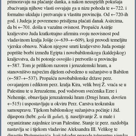
primoravaju na plaćanje danka, a nakon neuspjelih pokušaja
zbacivanja njihove vlasti osvajaju ga u nizu pohoda te ←722. i
formalno ukidaju i pretvaraju u vlastitu provinciju. Od ←720-ih
god. i Judeja je povremeno prisiljena plaćati danak Asircima,
da bi ←701. došla u vazalnu ovisnost. Propašću Asirije
kraljevstvo Juda kratkotrajno afirmira svoju neovisnost pod
vladavinom kralja Jošije (←639–←609), koji provodi temeljitu
vjersku obnovu. Nakon njegove smrti kraljevstvo Juda postaje
poprište borbi između Egipta i novobabilonskoga (kaldejskog)
kraljevstva, da bi potonje osvojilo i pretvorilo u provinciju
←587. Tom je prilikom razoren i jeruzalemski hram, a
stanovništvo najvećim dijelom odvedeno u sužanjstvo u Babilon
(←587–←537). Propašću novobabilonske države perz.
osvajanjem i ediktom perz. kralja Kira, velik broj Ž. vraća se u
Palestinu te u Jeruzalemu, pod vodstvom svećenika Ezre i
Nehemije, obnavljaju jeruzalemski hram (Drugi hram, dovršen
←515) i uspostavljaju u okviru Perz. Carstva teokratsku
samoupravu. Tijekom babilonskog sužanjstva počinje i žid.
dijaspora (hebr.
gola
ili
galut
), tj. naseljivanje Ž. u male i
organizirane zajednice izvan Palestine. Stanje iz perz. razdoblja
nastavlja se i tijekom vladavine Aleksandra III. Velikog te
dinastije Ptolemejevića, koji također provode tolerantnu vjersku