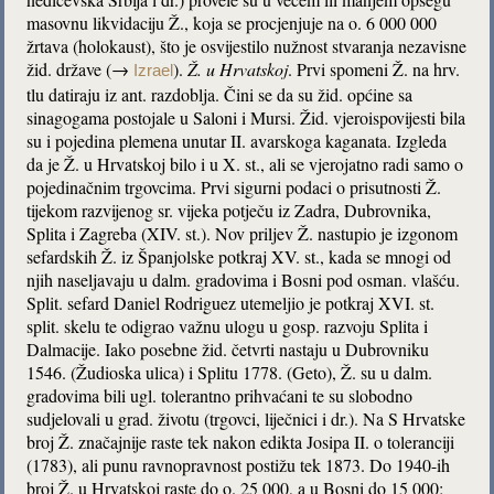
masovnu likvidaciju Ž., koja se procjenjuje na o. 6 000 000
žrtava (holokaust), što je osvijestilo nužnost stvaranja nezavisne
žid. države (→
).
Ž. u Hrvatskoj
. Prvi spomeni Ž. na hrv.
Izrael
tlu datiraju iz ant. razdoblja. Čini se da su žid. općine sa
sinagogama postojale u Saloni i Mursi. Žid. vjeroispovijesti bila
su i pojedina plemena unutar II. avarskoga kaganata. Izgleda
da je Ž. u Hrvatskoj bilo i u X. st., ali se vjerojatno radi samo o
pojedinačnim trgovcima. Prvi sigurni podaci o prisutnosti Ž.
tijekom razvijenog sr. vijeka potječu iz Zadra, Dubrovnika,
Splita i Zagreba (XIV. st.). Nov priljev Ž. nastupio je izgonom
sefardskih Ž. iz Španjolske potkraj XV. st., kada se mnogi od
njih naseljavaju u dalm. gradovima i Bosni pod osman. vlašću.
Split. sefard Daniel Rodriguez utemeljio je potkraj XVI. st.
split. skelu te odigrao važnu ulogu u gosp. razvoju Splita i
Dalmacije. Iako posebne žid. četvrti nastaju u Dubrovniku
1546. (Žudioska ulica) i Splitu 1778. (Geto), Ž. su u dalm.
gradovima bili ugl. tolerantno prihvaćani te su slobodno
sudjelovali u grad. životu (trgovci, liječnici i dr.). Na S Hrvatske
broj Ž. značajnije raste tek nakon edikta Josipa II. o toleranciji
(1783), ali punu ravnopravnost postižu tek 1873. Do 1940-ih
broj Ž. u Hrvatskoj raste do o. 25 000, a u Bosni do 15 000;