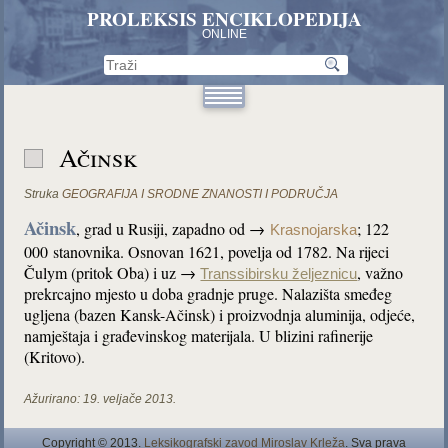
PROLEKSIS ENCIKLOPEDIJA
ONLINE
Ačinsk
Struka
GEOGRAFIJA I SRODNE ZNANOSTI I PODRUČJA
Ačinsk
, grad u Rusiji, zapadno od →
; 122
Krasnojarska
000 stanovnika. Osnovan 1621, povelja od 1782. Na rijeci
Čulym (pritok Oba) i uz →
, važno
Transsibirsku željeznicu
prekrcajno mjesto u doba gradnje pruge. Nalazišta smeđeg
ugljena (bazen Kansk-Ačinsk) i proizvodnja aluminija, odjeće,
namještaja i građevinskog materijala. U blizini rafinerije
(Kritovo).
Ažurirano:
19. veljače 2013.
Copyright © 2013.
Leksikografski zavod Miroslav Krleža
. Sva prava