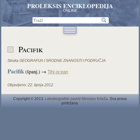
PROLEKSIS ENCIKLOPEDIJA
ONLINE
Pacifik
Struka
GEOGRAFIJA I SRODNE ZNANOSTI I PODRUČJA
Pacifik
(španj.) →
Tihi ocean
Objavljeno:
22. lipnja 2012.
Copyright © 2013.
Leksikografski zavod Miroslav Krleža
. Sva prava
pridržana.