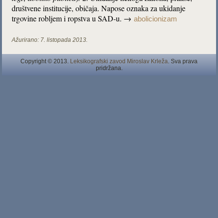
društvene institucije, običaja. Napose oznaka za ukidanje
trgovine robljem i ropstva u SAD-u. →
abolicionizam
Ažurirano:
7. listopada 2013.
Copyright © 2013.
Leksikografski zavod Miroslav Krleža
. Sva prava
pridržana.