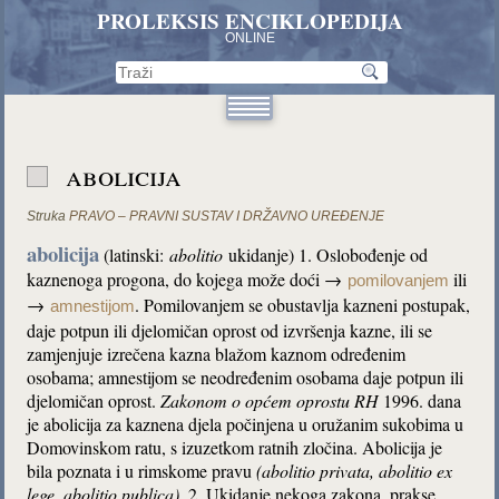
PROLEKSIS ENCIKLOPEDIJA
ONLINE
abolicija
Struka
PRAVO – PRAVNI SUSTAV I DRŽAVNO UREĐENJE
abolicija
(latinski:
abolitio
ukidanje) 1. Oslobođenje od
kaznenoga progona, do kojega može doći →
ili
pomilovanjem
→
. Pomilovanjem se obustavlja kazneni postupak,
amnestijom
daje potpun ili djelomičan oprost od izvršenja kazne, ili se
zamjenjuje izrečena kazna blažom kaznom određenim
osobama; amnestijom se neodređenim osobama daje potpun ili
djelomičan oprost.
Zakonom o općem
oprostu RH
1996. dana
je abolicija za kaznena djela počinjena u oružanim sukobima u
Domovinskom ratu, s izuzetkom ratnih zločina. Abolicija je
bila poznata i u rimskome pravu
(abolitio privata, abolitio
ex
lege, abolitio publica).
2. Ukidanje nekoga zakona, prakse,