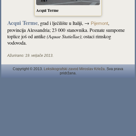
Acqui Terme
Acqui Terme
, grad i lječilište u Italiji, →
,
Pijemont
provincija Alessandria; 23 000 stanovnika. Poznate sumporne
toplice još od antike
(Aquae Statiellae)
; ostaci rimskog
vodovoda.
Ažurirano:
19. veljače 2013.
Copyright © 2013.
Leksikografski zavod Miroslav Krleža
. Sva prava
pridržana.