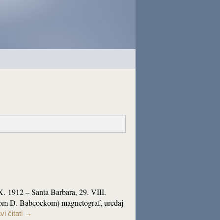
X. 1912 – Santa Barbara, 29. VIII.
dom D. Babcockom) magnetograf, uređaj
i čitati
→