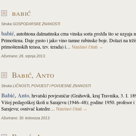
babić
Struka
GOSPODARSKE ZNANOSTI
babić
, autohtona dalmatinska crna vinska sorta grožđa što se uzgaja
Primoštena. Daje gusto i jako vino tamne rubinske boje. Dolazi na tržiš
primoštenskih terasa, tzv. terada) i…
Nastavi čitati
→
Ažurirano:
26. srpnja 2013.
Babić, Anto
Struka
LIČNOSTI
,
POVIJEST I POVIJESNE ZNANOSTI
Babić, Anto
, hrvatski povjesničar (Grahovik, kraj Travnika, 3. I. 18
Višoj pedagoškoj školi u Sarajevu (1946–48); godine 1950. profesor i 
Sarajevu; osnivač katedre…
Nastavi čitati
→
Ažurirano:
30. kolovoza 2013.