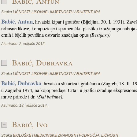
Babić, Antun
Struka
LIČNOSTI
,
LIKOVNE UMJETNOSTI I ARHITEKTURA
Babić, Antun
, hrvatski kipar i grafičar (Bijeljina, 30. I. 1931). 
robusne likove, kompozicije i spomeničku plastiku izražajnoga naboja
crnih i bijelih površina ostvario značajan opus
(Bestijarij)
.
Ažurirano:
2. veljače 2015.
Babić, Dubravka
Struka
LIČNOSTI
,
LIKOVNE UMJETNOSTI I ARHITEKTURA
Babić, Dubravka
, hrvatska slikarica i grafičarka (Zagreb, 18. II.
u Zagrebu 1974, na kojoj predaje. Crta i u grafici izrađuje ekspresionist
mrtve prirode i dr.
(Sjaj baštine)
.
Ažurirano:
18. veljače 2014.
Babić, Ivo
Struka
BIOLOŠKE I MEDICINSKE ZNANOSTI I PODRUČJA
,
LIČNOSTI