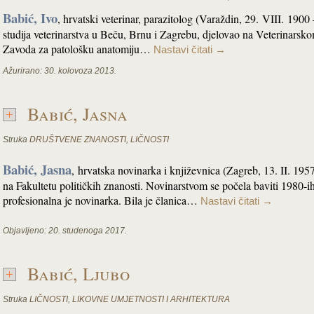
Babić, Ivo
, hrvatski veterinar, parazitolog (Varaždin, 29. VIII. 190
studija veterinarstva u Beču, Brnu i Zagrebu, djelovao na Veterinarsko
Zavoda za patološku anatomiju…
Nastavi čitati
→
Ažurirano:
30. kolovoza 2013.
Babić, Jasna
Struka
DRUŠTVENE ZNANOSTI
,
LIČNOSTI
Babić, Jasna
, hrvatska novinarka i književnica (Zagreb, 13. II. 195
na Fakultetu političkih znanosti. Novinarstvom se počela baviti 1980-
profesionalna je novinarka. Bila je članica…
Nastavi čitati
→
Objavljeno:
20. studenoga 2017.
Babić, Ljubo
Struka
LIČNOSTI
,
LIKOVNE UMJETNOSTI I ARHITEKTURA