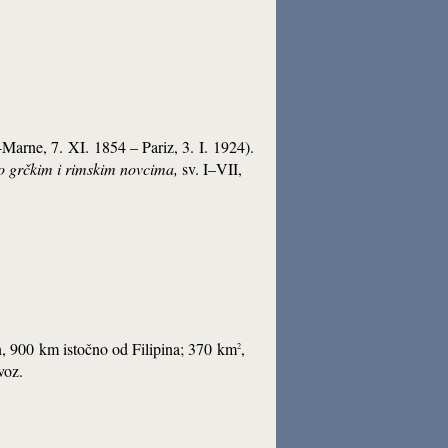
-Marne, 7. XI. 1854 – Pariz, 3. I. 1924).
o grčkim i rimskim novcima
,
sv. I–VII,
an, 900 km istočno od Filipina; 370 km
,
2
voz.