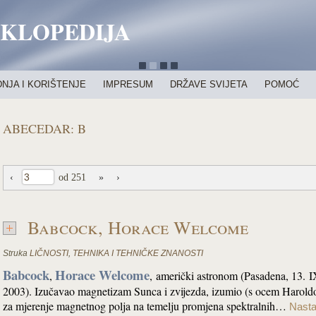
IKLOPEDIJA
NJA I KORIŠTENJE
IMPRESUM
DRŽAVE SVIJETA
POMOĆ
ABECEDAR: B
‹
od 251
»
›
Babcock, Horace Welcome
Struka
LIČNOSTI
,
TEHNIKA I TEHNIČKE ZNANOSTI
Babcock
Horace Welcome
,
,
američki astronom (Pasadena, 13. I
2003). Izučavao magnetizam Sunca i zvijezda, izumio (s ocem Harol
za mjerenje magnetnog polja na temelju promjena spektralnih…
Nastav