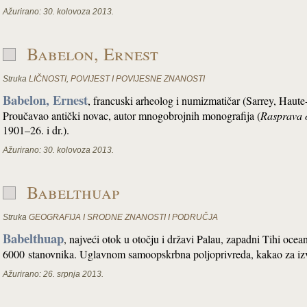
Ažurirano:
30. kolovoza 2013.
Babelon, Ernest
Struka
LIČNOSTI
,
POVIJEST I POVIJESNE ZNANOSTI
Babelon, Ernest
, francuski arheolog i numizmatičar (Sarrey, Haute
Proučavao antički novac, autor mnogobrojnih monografija (
Rasprava 
1901–26. i dr.).
Ažurirano:
30. kolovoza 2013.
Babelthuap
Struka
GEOGRAFIJA I SRODNE ZNANOSTI I PODRUČJA
Babelthuap
, najveći otok u otočju i državi Palau, zapadni Tihi oce
6000 stanovnika. Uglavnom samoopskrbna poljoprivreda, kakao za iz
Ažurirano:
26. srpnja 2013.