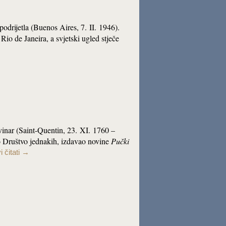
 podrijetla (Buenos Aires, 7. II. 1946).
Rio de Janeira, a svjetski ugled stječe
ovinar (Saint-Quentin, 23. XI. 1760 –
o Društvo jednakih, izdavao novine
Pučki
 čitati
→