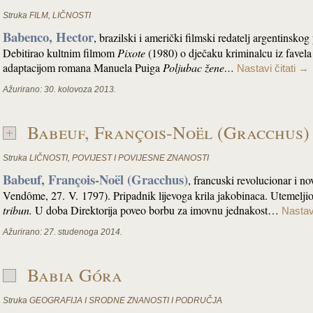
Struka
FILM
,
LIČNOSTI
Babenco, Hector
, brazilski i američki filmski redatelj argentinskog
Debitirao kultnim filmom
Pixote
(1980) o dječaku kriminalcu iz favela 
adaptacijom romana Manuela Puiga
Poljubac žene…
Nastavi čitati
→
Ažurirano:
30. kolovoza 2013.
Babeuf, François-Noël (Gracchus)
Struka
LIČNOSTI
,
POVIJEST I POVIJESNE ZNANOSTI
Babeuf, François-Noël (Gracchus)
, francuski revolucionar i n
Vendôme, 27. V. 1797). Pripadnik lijevoga krila jakobinaca. Utemelji
tribun.
U doba Direktorija poveo borbu za imovnu jednakost…
Nastavi
Ažurirano:
27. studenoga 2014.
Babia Góra
Struka
GEOGRAFIJA I SRODNE ZNANOSTI I PODRUČJA