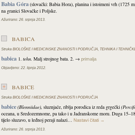
Babia Góra
(slovački: Babia Hora), planina i istoimeni vrh (1725 
na granici Slovačke i Poljske.
Ažurirano:
26. srpnja 2013.
babica
Struka
BIOLOŠKE I MEDICINSKE ZNANOSTI I PODRUČJA
,
TEHNIKA I TEHNIČK
babica
1.
tehn.
Malj strojnog bata. 2. →
primalja
Objavljeno:
22. lipnja 2012.
babice
Struka
BIOLOŠKE I MEDICINSKE ZNANOSTI I PODRUČJA
babice
(Blenniidae)
,
sluznjače, riblja porodica iz reda grgečki
(Perci
oceana, u Sredozemnome, pa tako i u Jadranskome moru. Duga 15–18 cm
tijelo sluzavo, u leđnoj peraji nalazi…
Nastavi čitati
→
Ažurirano:
26. srpnja 2013.