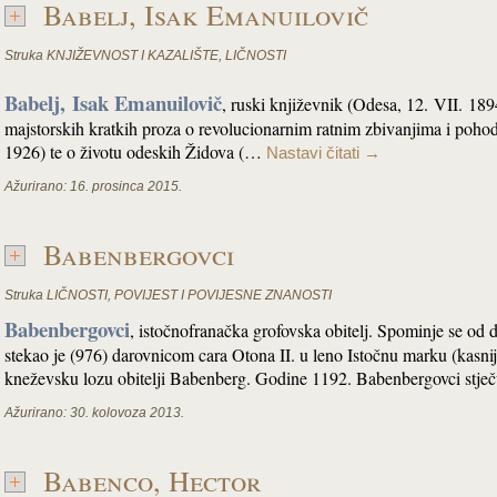
Babelj, Isak Emanuilovič
Struka
KNJIŽEVNOST I KAZALIŠTE
,
LIČNOSTI
Babelj,
Isak Emanuilovič
, ruski književnik (Odesa, 12. VII. 18
majstorskih kratkih proza o revolucionarnim ratnim zbivanjima i poho
1926) te o životu odeskih Židova (…
Nastavi čitati
→
Ažurirano:
16. prosinca 2015.
Babenbergovci
Struka
LIČNOSTI
,
POVIJEST I POVIJESNE ZNANOSTI
Babenbergovci
, istočnofranačka grofovska obitelj. Spominje se od
stekao je (976) darovnicom cara Otona II. u leno Istočnu marku (kasniju
kneževsku lozu obitelji Babenberg. Godine 1192. Babenbergovci stje
Ažurirano:
30. kolovoza 2013.
Babenco, Hector