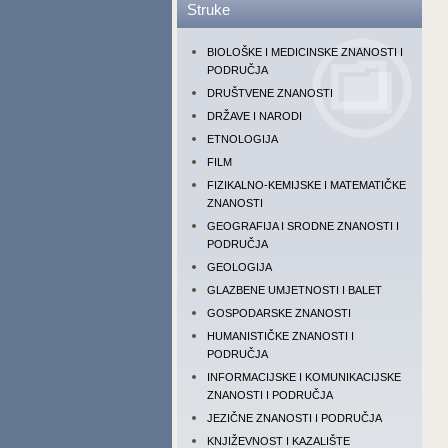
Struke
BIOLOŠKE I MEDICINSKE ZNANOSTI I
PODRUČJA
DRUŠTVENE ZNANOSTI
DRŽAVE I NARODI
ETNOLOGIJA
FILM
FIZIKALNO-KEMIJSKE I MATEMATIČKE
ZNANOSTI
GEOGRAFIJA I SRODNE ZNANOSTI I
PODRUČJA
GEOLOGIJA
GLAZBENE UMJETNOSTI I BALET
GOSPODARSKE ZNANOSTI
HUMANISTIČKE ZNANOSTI I
PODRUČJA
INFORMACIJSKE I KOMUNIKACIJSKE
ZNANOSTI I PODRUČJA
JEZIČNE ZNANOSTI I PODRUČJA
KNJIŽEVNOST I KAZALIŠTE