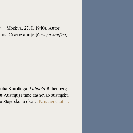
94 – Moskva, 27. I. 1940). Autor
dima Crvene armije (
Crvena konjica,
 doba Karolinga.
Luitpold
Babenberg
 Austriju) i time zasnovao austrijsku
ču Štajersku, a oko…
Nastavi čitati
→