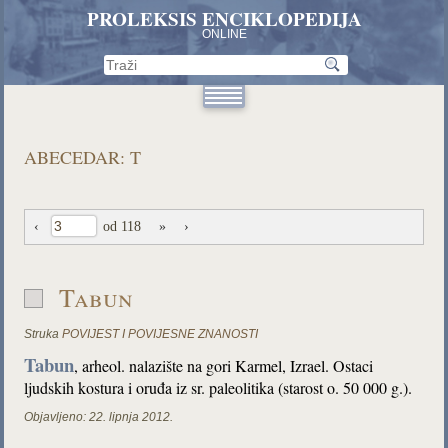
PROLEKSIS ENCIKLOPEDIJA
ONLINE
ABECEDAR: T
‹
od 118
»
›
Tabun
Struka
POVIJEST I POVIJESNE ZNANOSTI
Tabun
, arheol. nalazište na gori Karmel, Izrael. Ostaci
ljudskih kostura i oruđa iz sr. paleolitika (starost o. 50 000 g.).
Objavljeno:
22. lipnja 2012.