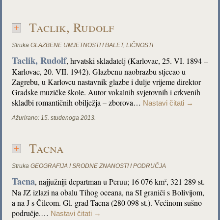
Taclik, Rudolf
Struka
GLAZBENE UMJETNOSTI I BALET
,
LIČNOSTI
Taclik, Rudolf
, hrvatski skladatelj (Karlovac, 25. VI. 1894 –
Karlovac, 20. VII. 1942). Glazbenu naobrazbu stjecao u
Zagrebu, u Karlovcu nastavnik glazbe i dulje vrijeme direktor
Gradske muzičke škole. Autor vokalnih svjetovnih i crkvenih
skladbi romantičnih obilježja – zborova…
Nastavi čitati
→
Ažurirano:
15. studenoga 2013.
Tacna
Struka
GEOGRAFIJA I SRODNE ZNANOSTI I PODRUČJA
Tacna
, najjužniji departman u Peruu; 16 076 km
, 321 289 st.
2
Na JZ izlazi na obalu Tihog oceana, na SI graniči s Bolivijom,
a na J s Čileom. Gl. grad Tacna (280 098 st.). Većinom sušno
područje.…
Nastavi čitati
→