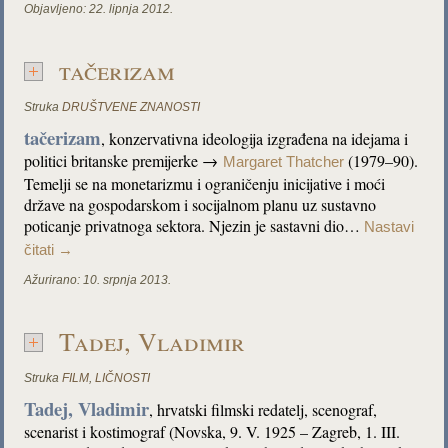
Objavljeno:
22. lipnja 2012.
tačerizam
Struka
DRUŠTVENE ZNANOSTI
tačerizam
, konzervativna ideologija izgrađena na idejama i
politici britanske premijerke →
(1979–90).
Margaret Thatcher
Temelji se na monetarizmu i ograničenju inicijative i moći
države na gospodarskom i socijalnom planu uz sustavno
poticanje privatnoga sektora. Njezin je sastavni dio…
Nastavi
čitati
→
Ažurirano:
10. srpnja 2013.
Tadej, Vladimir
Struka
FILM
,
LIČNOSTI
Tadej, Vladimir
, hrvatski filmski redatelj, scenograf,
scenarist i kostimograf (Novska, 9. V. 1925 – Zagreb, 1. III.