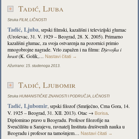
Tadić, Ljuba
Struka
FILM
,
LIČNOSTI
Tadić, Ljuba
, srpski filmski, kazališni i televizijski glumac
(Uroševac, 31. V. 1929 – Beograd, 28. X. 2005). Primarno
kazališni glumac, za svoja ostvarenja na pozornici primio
mnogobrojne nagrade. Vrlo zapažen i na filmu:
Djevojka i
hrast
(K. Golik,…
Nastavi čitati
→
Ažurirano:
15. studenoga 2013.
Tadić, Ljubomir
Struka
HUMANISTIČKE ZNANOSTI I PODRUČJA
,
LIČNOSTI
Tadić, Ljubomir
, srpski filozof (Smriječno, Crna Gora, 14.
V. 1925 – Beograd, 31. XII. 2013). Otac →
.
Borisa
Diplomirao pravo u Beogradu. Profesor filozofije na
Sveučilištu u Sarajevu, ravnatelj Instituta društvenih nauka u
Beogradu i profesor na tamošnjem…
Nastavi čitati
→