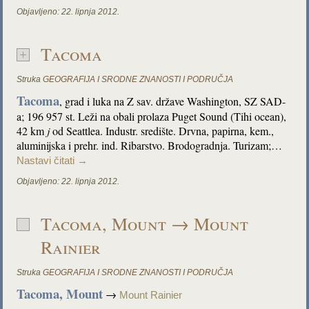
Objavljeno:
22. lipnja 2012.
Tacoma
Struka
GEOGRAFIJA I SRODNE ZNANOSTI I PODRUČJA
Tacoma
, grad i luka na Z sav. države Washington, SZ SAD-
a; 196 957 st. Leži na obali prolaza Puget Sound (Tihi ocean),
42 km
j
od Seattlea. Industr. središte. Drvna, papirna, kem.,
aluminijska i prehr. ind. Ribarstvo. Brodogradnja. Turizam;…
Nastavi čitati
→
Objavljeno:
22. lipnja 2012.
Tacoma, Mount → Mount
Rainier
Struka
GEOGRAFIJA I SRODNE ZNANOSTI I PODRUČJA
Tacoma, Mount
→
Mount Rainier