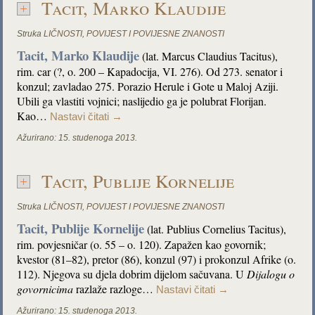
Tacit, Marko Klaudije
Struka
LIČNOSTI
,
POVIJEST I POVIJESNE ZNANOSTI
Tacit, Marko Klaudije
(lat. Marcus Claudius Tacitus),
rim. car (?, o. 200 – Kapadocija, VI. 276). Od 273. senator i
konzul; zavladao 275. Porazio Herule i Gote u Maloj Aziji.
Ubili ga vlastiti vojnici; naslijedio ga je polubrat Florijan.
Kao…
Nastavi čitati
→
Ažurirano:
15. studenoga 2013.
Tacit, Publije Kornelije
Struka
LIČNOSTI
,
POVIJEST I POVIJESNE ZNANOSTI
Tacit, Publije Kornelije
(lat. Publius Cornelius Tacitus),
rim. povjesničar (o. 55 – o. 120). Zapažen kao govornik;
kvestor (81–82), pretor (86), konzul (97) i prokonzul Afrike (o.
112). Njegova su djela dobrim dijelom sačuvana. U
Dijalogu o
govornicima
razlaže razloge…
Nastavi čitati
→
Ažurirano:
15. studenoga 2013.