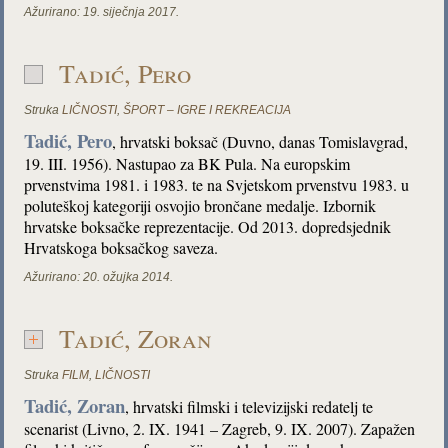
Ažurirano:
19. siječnja 2017.
Tadić, Pero
Struka
LIČNOSTI
,
ŠPORT – IGRE I REKREACIJA
Tadić, Pero
, hrvatski boksač (Duvno, danas Tomislavgrad,
19. III. 1956). Nastupao za BK Pula. Na europskim
prvenstvima 1981. i 1983. te na Svjetskom prvenstvu 1983. u
poluteškoj kategoriji osvojio brončane medalje. Izbornik
hrvatske boksačke reprezentacije. Od 2013. dopredsjednik
Hrvatskoga boksačkog saveza.
Ažurirano:
20. ožujka 2014.
Tadić, Zoran
Struka
FILM
,
LIČNOSTI
Tadić, Zoran
, hrvatski filmski i televizijski redatelj te
scenarist (Livno, 2. IX. 1941 – Zagreb, 9. IX. 2007). Zapažen