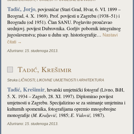
Tadić, Jorjo
, povjesničar (Stari Grad, Hvar, 6. VI. 1899 –
Beograd, 4. X. 1969). Prof. povijesti u Zagrebu (1938–51) i
Beogradu (od 1951). Član SANU. Poglavito proučavao
srednjovj. povijest Dubrovnika. Gorljiv pobornik integralnog
jugoslavenstva; pisao u duhu srp. historiografije…
Nastavi
čitati
→
Ažurirano:
15. studenoga 2013.
Tadić, Krešimir
Struka
LIČNOSTI
,
LIKOVNE UMJETNOSTI I ARHITEKTURA
Tadić, Krešimir
, hrvatski umjetnički fotograf (Livno, BiH,
5. X. 1934 – Zagreb, 28. XI. 1997). Diplomirao povijest
umjetnosti u Zagrebu. Specijalizirao se za snimanje umjetnina i
kulturnih spomenika, fotografijama opremio mnogobrojne
monografije (
M. Kraljević,
1985;
E. Vidović,
1987).
Ažurirano:
15. studenoga 2013.