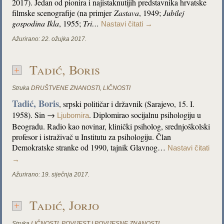
2017). Jedan od pionira i najistaknutijih predstavnika hrvatske
filmske scenografije (na primjer
Zastava
, 1949;
Jubilej
gospodina Ikla
, 1955;
Tri…
Nastavi čitati
→
Ažurirano:
22. ožujka 2017.
Tadić, Boris
Struka
DRUŠTVENE ZNANOSTI
,
LIČNOSTI
Tadić, Boris
, srpski političar i državnik (Sarajevo, 15. I.
1958). Sin →
. Diplomirao socijalnu psihologiju u
Ljubomira
Beogradu. Radio kao novinar, klinički psiholog, srednjoškolski
profesor i istraživač u Institutu za psihologiju. Član
Demokratske stranke od 1990, tajnik Glavnog…
Nastavi čitati
→
Ažurirano:
19. siječnja 2017.
Tadić, Jorjo
Struka
LIČNOSTI
,
POVIJEST I POVIJESNE ZNANOSTI