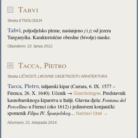
Tabvi
Struka
ETNOLOGIJA
Tabvi
, poljodjelsko pleme, nastanjeno
j
i
jz
od jezera
Tanganyika. Karakteristične obredne (bivolje) maske.
Objavljeno:
22. lipnja 2012.
Tacca, Pietro
Struka
LIČNOSTI
,
LIKOVNE UMJETNOSTI I ARHITEKTURA
Tacca, Pietro
, talijanski kipar (Carrara, 6. IX. 1577 –
Firenca, 26. X. 1640). Učenik →
. Predstavnik
Giambologne
kasnobaroknoga kiparstva u Italiji. Glavna djela:
Fontana del
Porcellino
u Firenci (oko 1612) i jedinstveni konjanički
spomenik
Filipa IV. Španjolskog…
Nastavi čitati
→
Ažurirano:
21. listopada 2014.