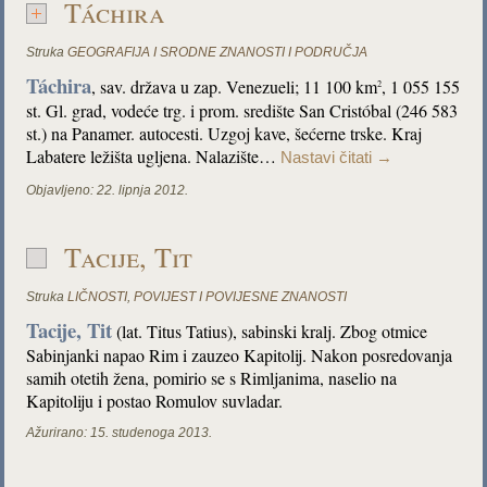
Táchira
Struka
GEOGRAFIJA I SRODNE ZNANOSTI I PODRUČJA
Táchira
, sav. država u zap. Venezueli; 11 100 km
, 1 055 155
2
st. Gl. grad, vodeće trg. i prom. središte San Cristóbal (246 583
st.) na Panamer. autocesti. Uzgoj kave, šećerne trske. Kraj
Labatere ležišta ugljena. Nalazište…
Nastavi čitati
→
Objavljeno:
22. lipnja 2012.
Tacije, Tit
Struka
LIČNOSTI
,
POVIJEST I POVIJESNE ZNANOSTI
Tacije, Tit
(lat. Titus Tatius), sabinski kralj. Zbog otmice
Sabinjanki napao Rim i zauzeo Kapitolij. Nakon posredovanja
samih otetih žena, pomirio se s Rimljanima, naselio na
Kapitoliju i postao Romulov suvladar.
Ažurirano:
15. studenoga 2013.