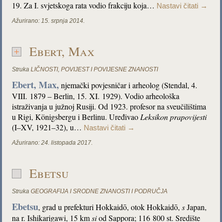
19. Za I. svjetskoga rata vodio frakciju koja…
Nastavi čitati
→
Ažurirano:
15. srpnja 2014.
Ebert, Max
Struka
LIČNOSTI
,
POVIJEST I POVIJESNE ZNANOSTI
Ebert, Max,
njemački povjesničar i arheolog (Stendal, 4.
VIII. 1879 – Berlin, 15. XI. 1929). Vodio arheološka
istraživanja u južnoj Rusiji. Od 1923. profesor na sveučilištima
u Rigi, Königsbergu i Berlinu. Uređivao
Leksikon prapovijesti
(I–XV, 1921–32), u…
Nastavi čitati
→
Ažurirano:
24. listopada 2017.
Ebetsu
Struka
GEOGRAFIJA I SRODNE ZNANOSTI I PODRUČJA
Ebetsu
, grad u prefekturi Hokkaidō, otok Hokkaidō,
s
Japan,
na r. Ishikarigawi, 15 km
si
od Sappora; 116 800 st. Središte