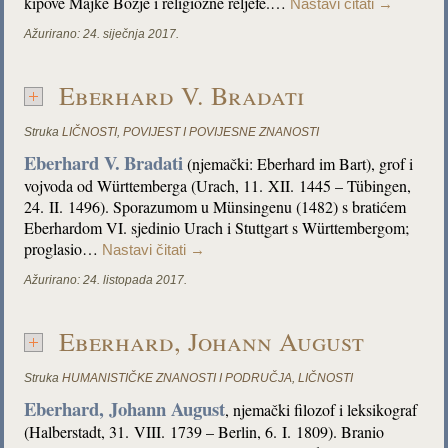
kipove Majke Božje i religiozne reljefe.…
Nastavi čitati
→
Ažurirano:
24. siječnja 2017.
Eberhard V. Bradati
Struka
LIČNOSTI
,
POVIJEST I POVIJESNE ZNANOSTI
Eberhard V.
Bradati
(njemački: Eberhard im Bart), grof i
vojvoda od Württemberga (Urach, 11. XII. 1445 – Tübingen,
24. II. 1496). Sporazumom u Münsingenu (1482) s bratićem
Eberhardom VI. sjedinio Urach i Stuttgart s Württembergom;
proglasio…
Nastavi čitati
→
Ažurirano:
24. listopada 2017.
Eberhard, Johann August
Struka
HUMANISTIČKE ZNANOSTI I PODRUČJA
,
LIČNOSTI
Eberhard, Johann August
,
njemački filozof i leksikograf
(Halberstadt, 31. VIII. 1739 – Berlin, 6. I. 1809). Branio