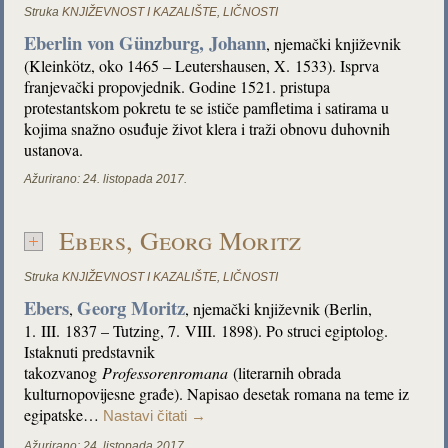
Struka
KNJIŽEVNOST I KAZALIŠTE
,
LIČNOSTI
Eberlin von Günzburg, Johann
, njemački književnik
(Kleinkötz, oko 1465 – Leutershausen, X. 1533). Isprva
franjevački propovjednik. Godine 1521. pristupa
protestantskom pokretu te se ističe pamfletima i satirama u
kojima snažno osuđuje život klera i traži obnovu duhovnih
ustanova.
Ažurirano:
24. listopada 2017.
Ebers, Georg Moritz
Struka
KNJIŽEVNOST I KAZALIŠTE
,
LIČNOSTI
Ebers
Georg Moritz
,
, njemački književnik (Berlin,
1. III. 1837 – Tutzing, 7. VIII. 1898). Po struci egiptolog.
Istaknuti predstavnik
takozvanog
Professorenromana
(literarnih obrada
kulturnopovijesne građe). Napisao desetak romana na teme iz
egipatske…
Nastavi čitati
→
Ažurirano:
24. listopada 2017.