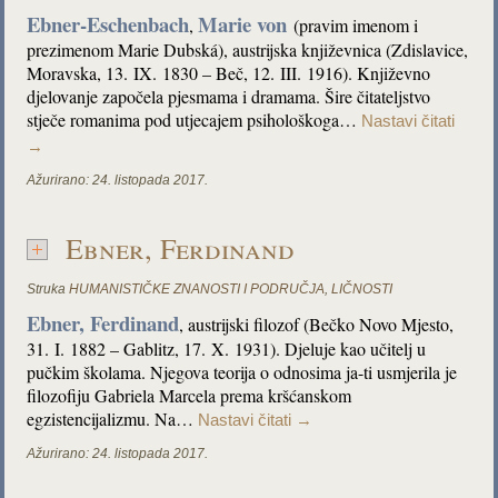
Ebner-Eschenbach
Marie von
,
(pravim imenom i
prezimenom Marie Dubská), austrijska književnica (Zdislavice,
Moravska, 13. IX. 1830 – Beč, 12. III. 1916). Književno
djelovanje započela pjesmama i dramama. Šire čitateljstvo
stječe romanima pod utjecajem psihološkoga…
Nastavi čitati
→
Ažurirano:
24. listopada 2017.
Ebner, Ferdinand
Struka
HUMANISTIČKE ZNANOSTI I PODRUČJA
,
LIČNOSTI
Ebner, Ferdinand
,
austrijski filozof (Bečko Novo Mjesto,
31. I. 1882 – Gablitz, 17. X. 1931). Djeluje kao učitelj u
pučkim školama. Njegova teorija o odnosima ja-ti usmjerila je
filozofiju Gabriela Marcela prema kršćanskom
egzistencijalizmu. Na…
Nastavi čitati
→
Ažurirano:
24. listopada 2017.