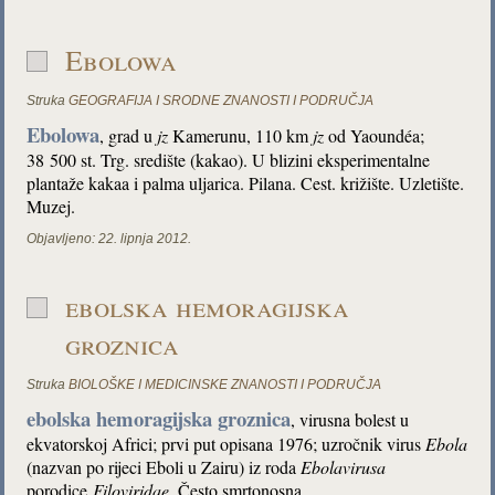
Ebolowa
Struka
GEOGRAFIJA I SRODNE ZNANOSTI I PODRUČJA
Ebolowa
, grad u
jz
Kamerunu, 110 km
jz
od Yaoundéa;
38 500 st. Trg. središte (kakao). U blizini eksperimentalne
plantaže kakaa i palma uljarica. Pilana. Cest. križište. Uzletište.
Muzej.
Objavljeno:
22. lipnja 2012.
ebolska hemoragijska
groznica
Struka
BIOLOŠKE I MEDICINSKE ZNANOSTI I PODRUČJA
ebolska hemoragijska groznica
, virusna bolest u
ekvatorskoj Africi; prvi put opisana 1976; uzročnik virus
Ebola
(nazvan po rijeci Eboli u Zairu) iz roda
Ebolavirusa
porodice
Filoviridae
. Često smrtonosna.