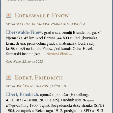
Eberswalde-Finow
Struka
GEOGRAFIJA I SRODNE ZNANOSTI I PODRUČJA
Eberswalde-Finow
, grad u sav. zemlji Brandenburgu,
si
Njemačka, 45 km
si
od Berlina; 44 800 st. Ind. (kovinska,
kem., drvna; proizvodnja građev. materijala). Cest. i želj.
križište; leži na kanalu Finow,
j
od kanala Odra–Havel.
Šumarski institut (osn.…
Nastavi čitati
→
Objavljeno:
22. lipnja 2012.
Ebert, Friedrich
Struka
DRUŠTVENE ZNANOSTI
,
LIČNOSTI
Ebert, Friedrich
, njemački političar (Heidelberg,
4. II. 1871 – Berlin, 28. II. 1925). Urednik lista
Bremer
Bürgerzeitung
1900. Tajnik Socijademokratske stranke (SPD)
1905, zastupnik u Reichstagu 1912, predsjednik SPD-a 1913–