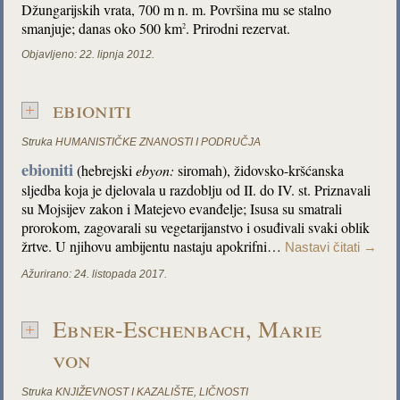
Džungarijskih vrata, 700 m n. m. Površina mu se stalno
smanjuje; danas oko 500 km
. Prirodni rezervat.
2
Objavljeno:
22. lipnja 2012.
ebioniti
Struka
HUMANISTIČKE ZNANOSTI I PODRUČJA
ebioniti
(hebrejski
ebyon:
siromah), židovsko-kršćanska
sljedba koja je djelovala u razdoblju od II. do IV. st. Priznavali
su Mojsijev zakon i Matejevo evanđelje; Isusa su smatrali
prorokom, zagovarali su vegetarijanstvo i osuđivali svaki oblik
žrtve. U njihovu ambijentu nastaju apokrifni…
Nastavi čitati
→
Ažurirano:
24. listopada 2017.
Ebner-Eschenbach, Marie
von
Struka
KNJIŽEVNOST I KAZALIŠTE
,
LIČNOSTI