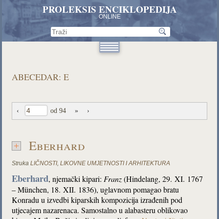
PROLEKSIS ENCIKLOPEDIJA
ONLINE
ABECEDAR: E
‹
od 94
»
›
Eberhard
Struka
LIČNOSTI
,
LIKOVNE UMJETNOSTI I ARHITEKTURA
Eberhard
, njemački kipari:
Franz
(Hindelang, 29. XI. 1767
– München, 18. XII. 1836), uglavnom pomagao bratu
Konradu u izvedbi kiparskih kompozicija izrađenih pod
utjecajem nazarenaca. Samostalno u alabasteru oblikovao