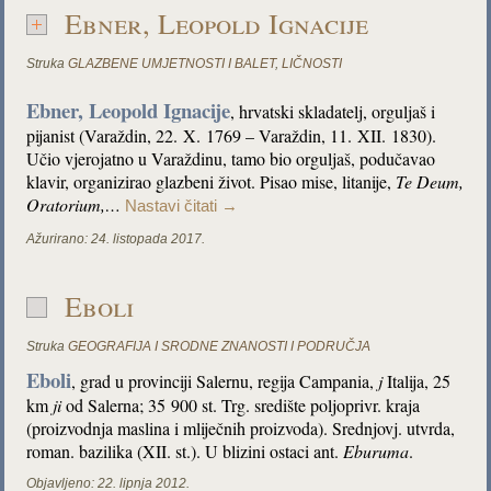
Ebner, Leopold Ignacije
Struka
GLAZBENE UMJETNOSTI I BALET
,
LIČNOSTI
Ebner, Leopold Ignacije
, hrvatski skladatelj, orguljaš i
pijanist (Varaždin, 22. X. 1769 – Varaždin, 11. XII. 1830).
Učio vjerojatno u Varaždinu, tamo bio orguljaš, podučavao
klavir, organizirao glazbeni život. Pisao mise, litanije,
Te Deum,
Oratorium,…
Nastavi čitati
→
Ažurirano:
24. listopada 2017.
Eboli
Struka
GEOGRAFIJA I SRODNE ZNANOSTI I PODRUČJA
Eboli
, grad u provinciji Salernu, regija Campania,
j
Italija, 25
km
ji
od Salerna; 35 900 st. Trg. središte poljoprivr. kraja
(proizvodnja maslina i mliječnih proizvoda). Srednjovj. utvrda,
roman. bazilika (XII. st.). U blizini ostaci ant.
Eburuma
.
Objavljeno:
22. lipnja 2012.