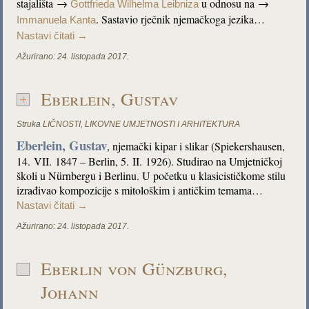
stajališta →
u odnosu na →
Gottfrieda Wilhelma Leibniza
. Sastavio rječnik njemačkoga jezika…
Immanuela Kanta
Nastavi čitati
→
Ažurirano:
24. listopada 2017.
Eberlein, Gustav
Struka
LIČNOSTI
,
LIKOVNE UMJETNOSTI I ARHITEKTURA
Eberlein, Gustav
, njemački kipar i slikar (Spiekershausen,
14. VII. 1847 – Berlin, 5. II. 1926). Studirao na Umjetničkoj
školi u Nürnbergu i Berlinu. U početku u klasicističkome stilu
izrađivao kompozicije s mitološkim i antičkim temama…
Nastavi čitati
→
Ažurirano:
24. listopada 2017.
Eberlin von Günzburg,
Johann