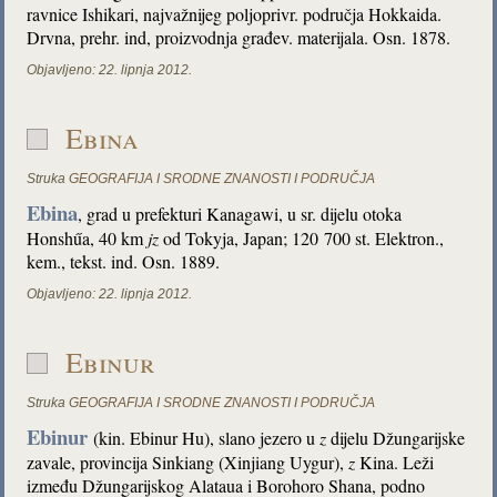
ravnice Ishikari, najvažnijeg poljoprivr. područja Hokkaida.
Drvna, prehr. ind, proizvodnja građev. materijala. Osn. 1878.
Objavljeno:
22. lipnja 2012.
Ebina
Struka
GEOGRAFIJA I SRODNE ZNANOSTI I PODRUČJA
Ebina
, grad u prefekturi Kanagawi, u sr. dijelu otoka
Honshűa, 40 km
jz
od Tokyja, Japan; 120 700 st. Elektron.,
kem., tekst. ind. Osn. 1889.
Objavljeno:
22. lipnja 2012.
Ebinur
Struka
GEOGRAFIJA I SRODNE ZNANOSTI I PODRUČJA
Ebinur
(kin. Ebinur Hu), slano jezero u
z
dijelu Džungarijske
zavale, provincija Sinkiang (Xinjiang Uygur),
z
Kina. Leži
između Džungarijskog Alataua i Borohoro Shana, podno