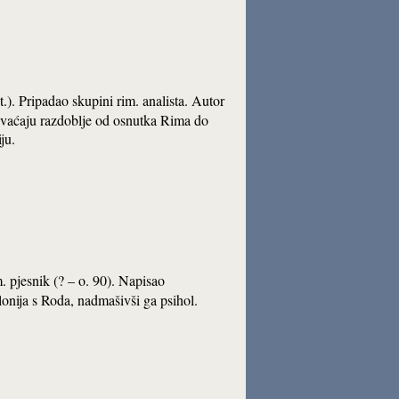
t.). Pripadao skupini rim. analista. Autor
hvaćaju razdoblje od osnutka Rima do
ju.
. pjesnik (? – o. 90). Napisao
onija s Roda, nadmašivši ga psihol.