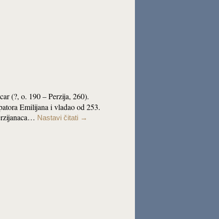
car (?, o. 190 – Perzija, 260).
patora Emilijana i vladao od 253.
Perzijanaca…
Nastavi čitati
→