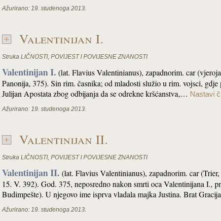
Ažurirano:
19. studenoga 2013.
Valentinijan I.
Struka
LIČNOSTI
,
POVIJEST I POVIJESNE ZNANOSTI
Valentinijan I.
(lat. Flavius Valentinianus), zapadnorim. car (vjeroj
Panonija, 375). Sin rim. časnika; od mladosti služio u rim. vojsci, gdje 
Julijan Apostata zbog odbijanja da se odrekne kršćanstva,…
Nastavi či
Ažurirano:
19. studenoga 2013.
Valentinijan II.
Struka
LIČNOSTI
,
POVIJEST I POVIJESNE ZNANOSTI
Valentinijan II.
(lat. Flavius Valentinianus), zapadnorim. car (Trie
15. V. 392). God. 375, neposredno nakon smrti oca Valentinijana I., 
Budimpešte). U njegovo ime isprva vladala majka Justina. Brat Graci
Ažurirano:
19. studenoga 2013.