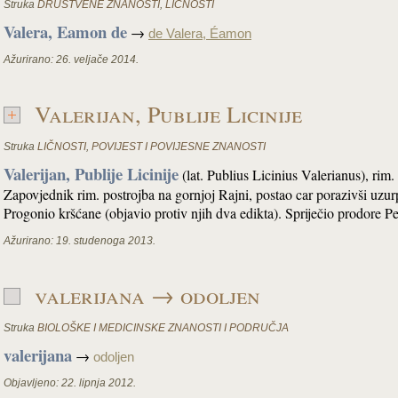
Struka
DRUŠTVENE ZNANOSTI
,
LIČNOSTI
Valera, Eamon de
→
de Valera, Éamon
Ažurirano:
26. veljače 2014.
Valerijan, Publije Licinije
Struka
LIČNOSTI
,
POVIJEST I POVIJESNE ZNANOSTI
Valerijan, Publije Licinije
(lat. Publius Licinius Valerianus), rim. 
Zapovjednik rim. postrojba na gornjoj Rajni, postao car porazivši uzur
Progonio kršćane (objavio protiv njih dva edikta). Spriječio prodore 
Ažurirano:
19. studenoga 2013.
valerijana → odoljen
Struka
BIOLOŠKE I MEDICINSKE ZNANOSTI I PODRUČJA
valerijana
→
odoljen
Objavljeno:
22. lipnja 2012.