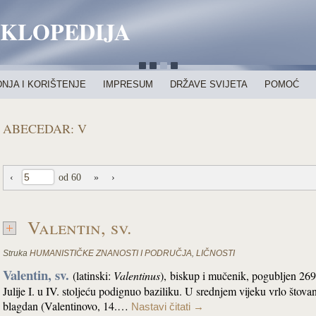
IKLOPEDIJA
NJA I KORIŠTENJE
IMPRESUM
DRŽAVE SVIJETA
POMOĆ
ABECEDAR: V
‹
od 60
»
›
Valentin, sv.
Struka
HUMANISTIČKE ZNANOSTI I PODRUČJA
,
LIČNOSTI
Valentin, sv.
(latinski:
Valentinus
),
biskup i mučenik, pogubljen 269
Julije I. u IV. stoljeću podignuo baziliku. U srednjem vijeku vrlo štova
blagdan (Valentinovo, 14.…
Nastavi čitati
→