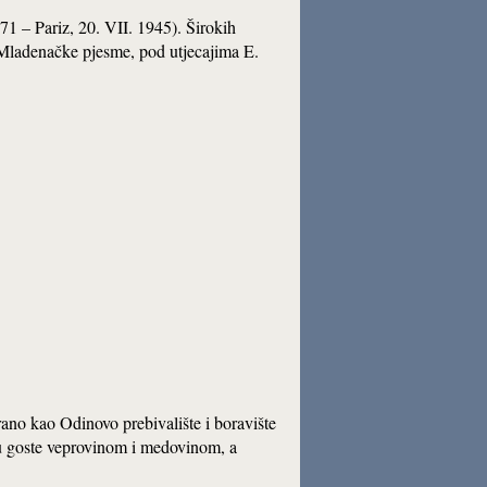
1871 – Pariz, 20. VII. 1945). Širokih
. Mladenačke pjesme, pod utjecajima E.
irano kao Odinovo prebivalište i boravište
oću goste veprovinom i medovinom, a