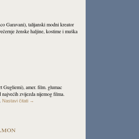
 Garavani), talijanski modni kreator
večernje ženske haljine, kostime i muška
rt Gugliemi), amer. film. glumac
d najvećih zvijezda nijemog filma.
e…
Nastavi čitati
→
amon