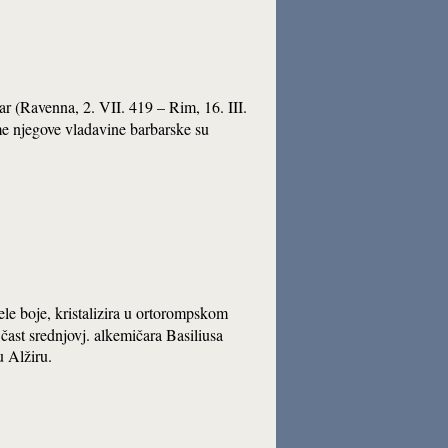
ar (Ravenna, 2. VII. 419 – Rim, 16. III.
me njegove vladavine barbarske su
jele boje, kristalizira u ortorompskom
čast srednjovj. alkemičara Basiliusa
u Alžiru.