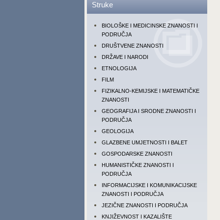
Struke
BIOLOŠKE I MEDICINSKE ZNANOSTI I
PODRUČJA
DRUŠTVENE ZNANOSTI
DRŽAVE I NARODI
ETNOLOGIJA
FILM
FIZIKALNO-KEMIJSKE I MATEMATIČKE
ZNANOSTI
GEOGRAFIJA I SRODNE ZNANOSTI I
PODRUČJA
GEOLOGIJA
GLAZBENE UMJETNOSTI I BALET
GOSPODARSKE ZNANOSTI
HUMANISTIČKE ZNANOSTI I
PODRUČJA
INFORMACIJSKE I KOMUNIKACIJSKE
ZNANOSTI I PODRUČJA
JEZIČNE ZNANOSTI I PODRUČJA
KNJIŽEVNOST I KAZALIŠTE