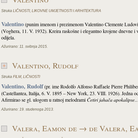
Struka
LIČNOSTI
,
LIKOVNE UMJETNOSTI I ARHITEKTURA
Valentino
(punim imenom i prezimenom Valentino Clemente Ludovico
(Voghera, 11. V. 1932). Kreira raskošne i elegantno krojene dnevne i 
odijela.
Ažurirano:
11. svibnja 2015.
Valentino, Rudolf
Struka
FILM
,
LIČNOSTI
Valentino, Rudolf
(pr. ime Rodolfo Alfonso Raffaele Pierre Philibe
(Castellantea, Italija, 6. V. 1895 – New York, 23. VIII. 1926). Jedna o
Afirmirao se gl. ulogom u ratnoj melodrami
Četiri jahača apokalips
Ažurirano:
19. studenoga 2013.
Valera, Eamon de → de Valera, E