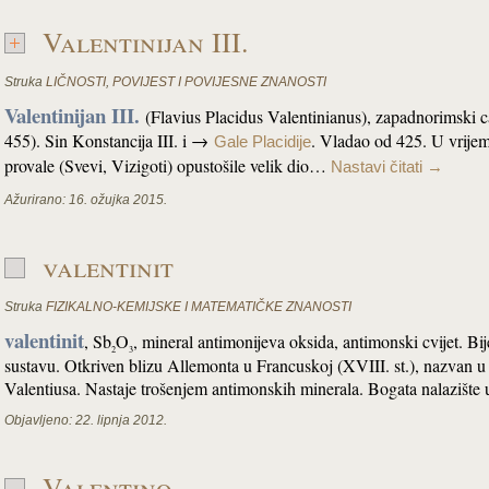
Valentinijan III.
Struka
LIČNOSTI
,
POVIJEST I POVIJESNE ZNANOSTI
Valentinijan III.
(Flavius Placidus Valentinianus), zapadnorimski c
455). Sin Konstancija III. i →
. Vladao od 425. U vrije
Gale Placidije
provale (Svevi, Vizigoti) opustošile velik dio…
Nastavi čitati
→
Ažurirano:
16. ožujka 2015.
valentinit
Struka
FIZIKALNO-KEMIJSKE I MATEMATIČKE ZNANOSTI
valentinit
, Sb
O
, mineral antimonijeva oksida, antimonski cvijet. Bi
2
3
sustavu. Otkriven blizu Allemonta u Francuskoj (XVIII. st.), nazvan u 
Valentiusa. Nastaje trošenjem antimonskih minerala. Bogata nalazište 
Objavljeno:
22. lipnja 2012.
Valentino