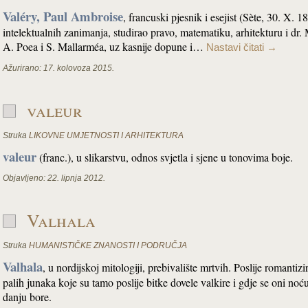
Valéry, Paul Ambroise
, francuski pjesnik i esejist (Sète, 30. X. 
intelektualnih zanimanja, studirao pravo, matematiku, arhitekturu i dr
A. Poea i S. Mallarméa, uz kasnije dopune i…
Nastavi čitati
→
Ažurirano:
17. kolovoza 2015.
valeur
Struka
LIKOVNE UMJETNOSTI I ARHITEKTURA
valeur
(franc.), u slikarstvu, odnos svjetla i sjene u tonovima boje.
Objavljeno:
22. lipnja 2012.
Valhala
Struka
HUMANISTIČKE ZNANOSTI I PODRUČJA
Valhala
,
u nordijskoj mitologiji, prebivalište mrtvih. Poslije romantiz
palih junaka koje su tamo poslije bitke dovele valkire i gdje se oni n
danju bore.