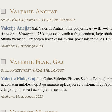
Valerije Ancijat
Struka
LIČNOSTI
,
POVIJEST I POVIJESNE ZNANOSTI
Valerije Ancijat
(lat. Valerius Antias), rim. povjesničar (←II.–←I. s
Annales
ili
Historiae
u 75 knjiga (sačuvanih u fragmentima) koje obu
Sulina vremena. Dragocjen izvor kasnijim rim. povjesničarima, os. Livi
Ažurirano:
19. studenoga 2013.
Valerije Flak, Gaj
Struka
KNJIŽEVNOST I KAZALIŠTE
,
LIČNOSTI
Valerije Flak, Gaj
(lat. Gaius Valerius Flaccus Setinus Balbus), rim
nedovršeni mitološki ep
Argonautika
ugledajući se u istoimeni ep Apol
crtanjem gl. likova i uzbudljivim scenama.
Ažurirano:
19. studenoga 2013.