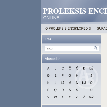
PROLEKSIS ENC
ONLINE
O PROLEKSIS ENCIKLOPEDIJI
SURAD
Traži
Abecedar
A
B
C
Č
Ć
D
DŽ
Đ
E
F
G
H
I
J
K
L
LJ
M
N
NJ
O
P
Q
R
S
Š
T
U
V
W
X
Y
Z
Ž
A-Ž