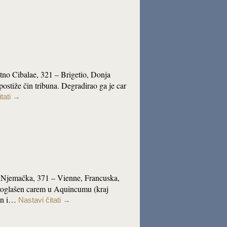
atno Cibalae, 321 – Brigetio, Donja
postiže čin tribuna. Degradirao ga je car
tati
→
r, Njemačka, 371 – Vienne, Francuska,
proglašen carem u Aquincumu (kraj
jan i…
Nastavi čitati
→