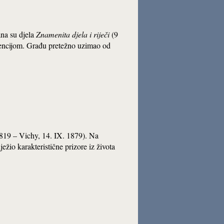
ana su djela
Znamenita djela i riječi
(9
ndencijom. Građu pretežno uzimao od
. 1819 – Vichy, 14. IX. 1879). Na
io karakteristične prizore iz života