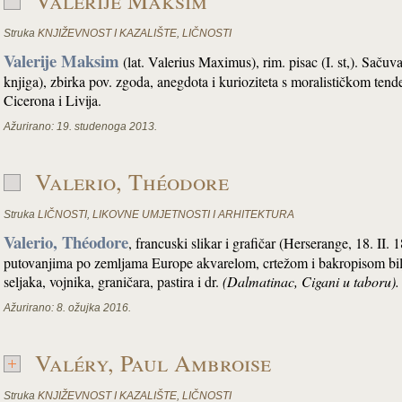
Valerije Maksim
Struka
KNJIŽEVNOST I KAZALIŠTE
,
LIČNOSTI
Valerije Maksim
(lat. Valerius Maximus), rim. pisac (I. st,). Sačuv
knjiga), zbirka pov. zgoda, anegdota i kurioziteta s moralističkom te
Cicerona i Livija.
Ažurirano:
19. studenoga 2013.
Valerio, Théodore
Struka
LIČNOSTI
,
LIKOVNE UMJETNOSTI I ARHITEKTURA
Valerio, Théodore
, francuski slikar i grafičar (Herserange, 18. II
putovanjima po zemljama Europe akvarelom, crtežom i bakropisom biljež
seljaka, vojnika, graničara, pastira i dr.
(Dalmatinac, Cigani u taboru).
Ažurirano:
8. ožujka 2016.
Valéry, Paul Ambroise
Struka
KNJIŽEVNOST I KAZALIŠTE
,
LIČNOSTI