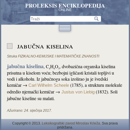
PROLEKSIS ENCIKLOPEDIJA
ONLINE
jabučna kiselina
Struka
FIZIKALNO-KEMIJSKE I MATEMATIČKE ZNANOSTI
jabučna kiselina
, C
H
O
, dvobazična organska kiselina
4
6
5
prisutna u kiselom voću; bezbojni igličasti kristali topljivi u
vodi i alkoholu. Iz jabučnoga soka izolirao ju je švedski
kemičar →
(1785), a strukturu molekule
Carl Wilhelm Scheele
odredio njemački kemičar →
(1832). Soli
Justus von Liebig
jabučne kiseline su malati.
Ažurirano:
24. siječnja 2017.
Copyright © 2013.
Leksikografski zavod Miroslav Krleža
. Sva prava
pridržana.