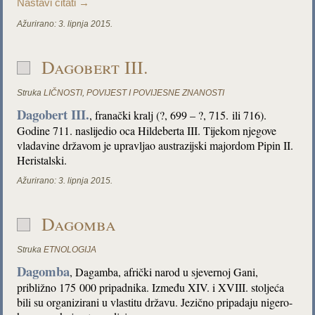
Nastavi čitati
→
Ažurirano:
3. lipnja 2015.
Dagobert III.
Struka
LIČNOSTI
,
POVIJEST I POVIJESNE ZNANOSTI
Dagobert III.
, franački kralj (?, 699 – ?, 715. ili 716).
Godine 711. naslijedio oca Hildeberta III. Tijekom njegove
vladavine državom je upravljao austrazijski majordom Pipin II.
Heristalski.
Ažurirano:
3. lipnja 2015.
Dagomba
Struka
ETNOLOGIJA
Dagomba
, Dagamba, afrički narod u sjevernoj Gani,
približno 175 000 pripadnika. Između XIV. i XVIII. stoljeća
bili su organizirani u vlastitu državu. Jezično pripadaju nigero-