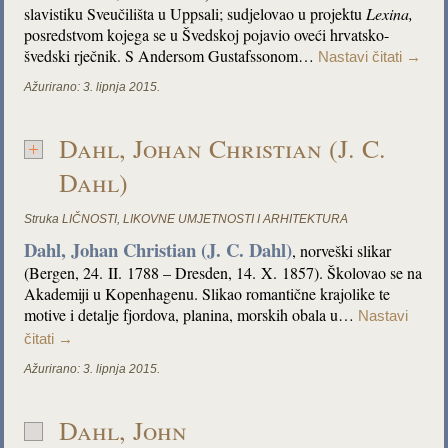
slavistiku Sveučilišta u Uppsali; sudjelovao u projektu
Lexina
,
posredstvom kojega se u Švedskoj pojavio oveći hrvatsko-
švedski rječnik. S Andersom Gustafssonom…
Nastavi čitati
→
Ažurirano:
3. lipnja 2015.
Dahl, Johan Christian (J. C.
Dahl)
Struka
LIČNOSTI
,
LIKOVNE UMJETNOSTI I ARHITEKTURA
Dahl, Johan Christian (J. C. Dahl)
, norveški slikar
(Bergen, 24. II. 1788 – Dresden, 14. X. 1857). Školovao se na
Akademiji u Kopenhagenu. Slikao romantične krajolike te
motive i detalje fjordova, planina, morskih obala u…
Nastavi
čitati
→
Ažurirano:
3. lipnja 2015.
Dahl, John