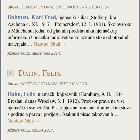
Struka
LIČNOSTI
,
LIKOVNE UMJETNOSTI I ARHITEKTURA
Dahmen, Karl Fred
, njemački slikar (Stolberg, kraj
Aachena 4. XI. 1917 – Preinersdorf, 12. I. 1981). Školovao se
u Münchenu; jedan od glavnih predstavnika njemačkog
informela. U početku radio velike kolažirane slike od otpadnih
materijala,…
Nastavi čitati
→
Ažurirano:
19. studenoga 2014.
Dahn, Felix
Struka
KNJIŽEVNOST I KAZALIŠTE
,
LIČNOSTI
Dahn, Felix
, njemački književnik (Hamburg, 9. II. 1834 –
Breslau, danas Wrocław, 3. I. 1912). Profesor prava na više
njemačkih sveučilišta. Pisao pjesme, romane, drame te tekstove
s područja prava i povijesti. Istaknuti pisac takozvanih…
Nastavi čitati
→
Ažurirano:
22. ožujka 2017.