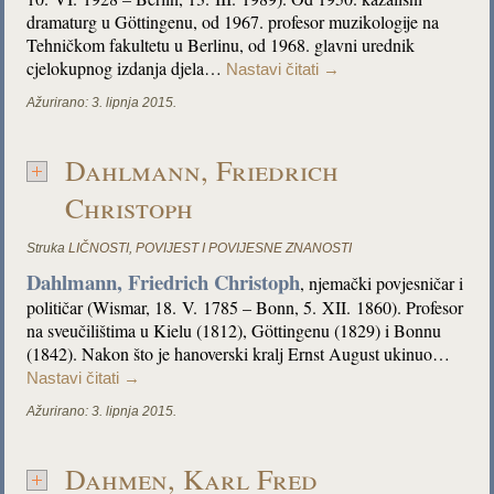
dramaturg u Göttingenu, od 1967. profesor muzikologije na
Tehničkom fakultetu u Berlinu, od 1968. glavni urednik
cjelokupnog izdanja djela…
Nastavi čitati
→
Ažurirano:
3. lipnja 2015.
Dahlmann, Friedrich
Christoph
Struka
LIČNOSTI
,
POVIJEST I POVIJESNE ZNANOSTI
Dahlmann, Friedrich Christoph
, njemački povjesničar i
političar (Wismar, 18. V. 1785 – Bonn, 5. XII. 1860). Profesor
na sveučilištima u Kielu (1812), Göttingenu (1829) i Bonnu
(1842). Nakon što je hanoverski kralj Ernst August ukinuo…
Nastavi čitati
→
Ažurirano:
3. lipnja 2015.
Dahmen, Karl Fred