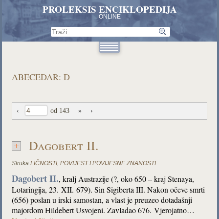
PROLEKSIS ENCIKLOPEDIJA
ONLINE
ABECEDAR: D
‹
od 143
»
›
Dagobert II.
Struka
LIČNOSTI
,
POVIJEST I POVIJESNE ZNANOSTI
Dagobert II.
, kralj Austrazije (?, oko 650 – kraj Stenaya,
Lotaringija, 23. XII. 679). Sin Sigiberta III. Nakon očeve smrti
(656) poslan u irski samostan, a vlast je preuzeo dotadašnji
majordom Hildebert Usvojeni. Zavladao 676. Vjerojatno…