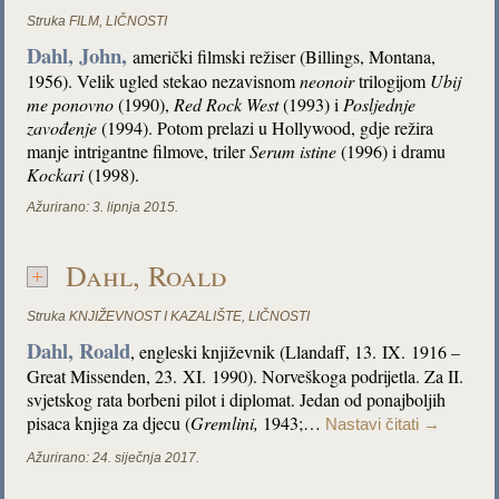
Struka
FILM
,
LIČNOSTI
Dahl, John,
američki filmski režiser (Billings, Montana,
1956). Velik ugled stekao nezavisnom
neonoir
trilogijom
Ubij
me ponovno
(1990),
Red Rock West
(1993) i
Posljednje
zavođenje
(1994). Potom prelazi u Hollywood, gdje režira
manje intrigantne filmove, triler
Serum istine
(1996) i dramu
Kockari
(1998).
Ažurirano:
3. lipnja 2015.
Dahl, Roald
Struka
KNJIŽEVNOST I KAZALIŠTE
,
LIČNOSTI
Dahl, Roald
, engleski književnik (Llandaff, 13. IX. 1916 –
Great Missenden, 23. XI. 1990). Norveškoga podrijetla. Za II.
svjetskog rata borbeni pilot i diplomat. Jedan od ponajboljih
pisaca knjiga za djecu (
Gremlini
,
1943;…
Nastavi čitati
→
Ažurirano:
24. siječnja 2017.