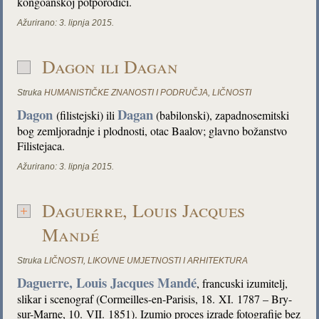
kongoanskoj potporodici.
Ažurirano:
3. lipnja 2015.
Dagon ili Dagan
Struka
HUMANISTIČKE ZNANOSTI I PODRUČJA
,
LIČNOSTI
Dagon
Dagan
(filistejski) ili
(babilonski), zapadnosemitski
bog zemljoradnje i plodnosti, otac Baalov; glavno božanstvo
Filistejaca.
Ažurirano:
3. lipnja 2015.
Daguerre, Louis Jacques
Mandé
Struka
LIČNOSTI
,
LIKOVNE UMJETNOSTI I ARHITEKTURA
Daguerre, Louis Jacques Mandé
, francuski izumitelj,
slikar i scenograf (Cormeilles-en-Parisis, 18. XI. 1787 – Bry-
sur-Marne, 10. VII. 1851). Izumio proces izrade fotografije bez