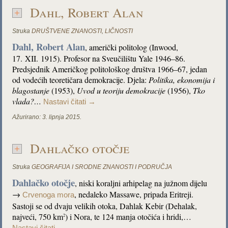
Dahl, Robert Alan
Struka
DRUŠTVENE ZNANOSTI
,
LIČNOSTI
Dahl, Robert Alan
, američki politolog (Inwood,
17. XII. 1915). Profesor na Sveučilištu Yale 1946–86.
Predsjednik Američkog politološkog društva 1966–67, jedan
od vodećih teoretičara demokracije. Djela:
Politika, ekonomija i
blagostanje
(1953),
Uvod u teoriju demokracije
(1956),
Tko
vlada?…
Nastavi čitati
→
Ažurirano:
3. lipnja 2015.
Dahlačko otočje
Struka
GEOGRAFIJA I SRODNE ZNANOSTI I PODRUČJA
Dahlačko otočje
, niski koraljni arhipelag na južnom dijelu
→
, nedaleko Massawe, pripada Eritreji.
Crvenoga mora
Sastoji se od dvaju velikih otoka, Dahlak Kebir (
Dehalak,
najveći,
750 km
) i Nora, te 124 manja otočića i hridi,…
2