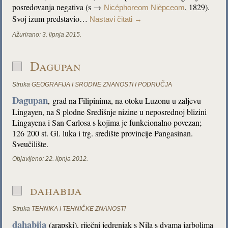
posredovanja negativa (s →
, 1829).
Nicéphoreom Nièpceom
Svoj izum predstavio…
Nastavi čitati
→
Ažurirano:
3. lipnja 2015.
Dagupan
Struka
GEOGRAFIJA I SRODNE ZNANOSTI I PODRUČJA
Dagupan
,
grad na Filipinima, na otoku Luzonu u zaljevu
Lingayen, na S plodne Središnje nizine u neposrednoj blizini
Lingayena i San Carlosa s kojima je funkcionalno povezan;
126 200 st. Gl. luka i trg. središte provincije Pangasinan.
Sveučilište.
Objavljeno:
22. lipnja 2012.
dahabija
Struka
TEHNIKA I TEHNIČKE ZNANOSTI
dahabija
(arapski), riječni jedrenjak s Nila s dvama jarbolima