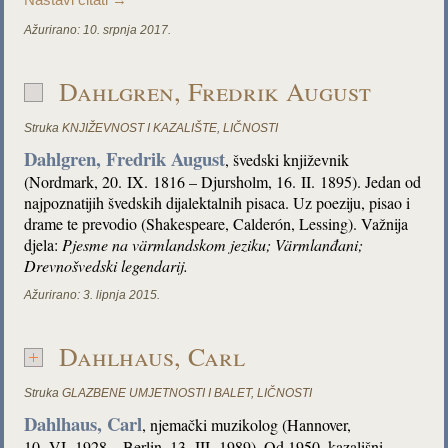
Nastavi čitati
→
Ažurirano:
10. srpnja 2017.
Dahlgren, Fredrik August
Struka
KNJIŽEVNOST I KAZALIŠTE
,
LIČNOSTI
Dahlgren, Fredrik August
, švedski književnik
(Nordmark, 20. IX. 1816 – Djursholm, 16. II. 1895). Jedan od
najpoznatijih švedskih dijalektalnih pisaca. Uz poeziju, pisao i
drame te prevodio (Shakespeare, Calderón, Lessing). Važnija
djela:
Pjesme na värmlandskom jeziku; Värmlanđani;
Drevnošvedski legendarij.
Ažurirano:
3. lipnja 2015.
Dahlhaus, Carl
Struka
GLAZBENE UMJETNOSTI I BALET
,
LIČNOSTI
Dahlhaus, Carl
, njemački muzikolog (Hannover,
10. VI. 1928 – Berlin, 13. III. 1989). Od 1950. kazališni