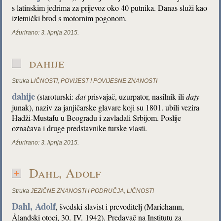
s latinskim jedrima za prijevoz oko 40 putnika. Danas služi kao
izletnički brod s motornim pogonom.
Ažurirano:
3. lipnja 2015.
dahije
Struka
LIČNOSTI
,
POVIJEST I POVIJESNE ZNANOSTI
dahije
(staroturski:
dai
prisvajač, uzurpator, nasilnik ili
dajy
junak), naziv za janjičarske glavare koji su 1801. ubili vezira
Hadži-Mustafu u Beogradu i zavladali Srbijom. Poslije
označava i druge predstavnike turske vlasti.
Ažurirano:
3. lipnja 2015.
Dahl, Adolf
Struka
JEZIČNE ZNANOSTI I PODRUČJA
,
LIČNOSTI
Dahl, Adolf
, švedski slavist i prevoditelj (Mariehamn,
Ålandski otoci, 30. IV. 1942). Predavač na Institutu za