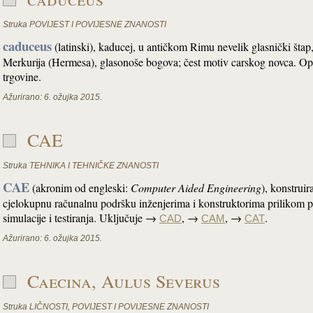
Struka
POVIJEST I POVIJESNE ZNANOSTI
caduceus
(latinski), kaducej, u antičkom Rimu nevelik glasnički štap
Merkurija (Hermesa), glasonoše bogova; čest motiv carskog novca. Opć
trgovine.
Ažurirano:
6. ožujka 2015.
CAE
Struka
TEHNIKA I TEHNIČKE ZNANOSTI
CAE
(akronim od engleski:
Computer Aided Engineering
), konstrui
cjelokupnu računalnu podršku inženjerima i konstruktorima prilikom proj
simulacije i testiranja. Uključuje →
, →
, →
.
CAD
CAM
CAT
Ažurirano:
6. ožujka 2015.
Caecina, Aulus Severus
Struka
LIČNOSTI
,
POVIJEST I POVIJESNE ZNANOSTI