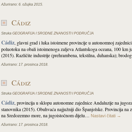
Ažurirano:
6. ožujka 2015.
Cádiz
Struka
GEOGRAFIJA I SRODNE ZNANOSTI I PODRUČJA
Cádiz
, glavni grad i luka istoimene provincije u autonomnoj zajednici
poluotoku na obali istoimenoga zaljeva Atlantskoga oceana, 100 km j
(2015). Različite industrije (prehrambena, tekstilna, duhanska); brodo
Ažurirano:
17. prosinca 2018.
Cádiz
Struka
GEOGRAFIJA I SRODNE ZNANOSTI I PODRUČJA
Cádiz
, provincija u sklopu
autonomne zajednice Andaluzije na jugo
stanovnika (2015). Obuhvaća najjužniji dio Španjolske. Provincija na
na
Sredozemno more, na jugoistočnom dijelu…
Nastavi čitati
→
Ažurirano:
17. prosinca 2018.