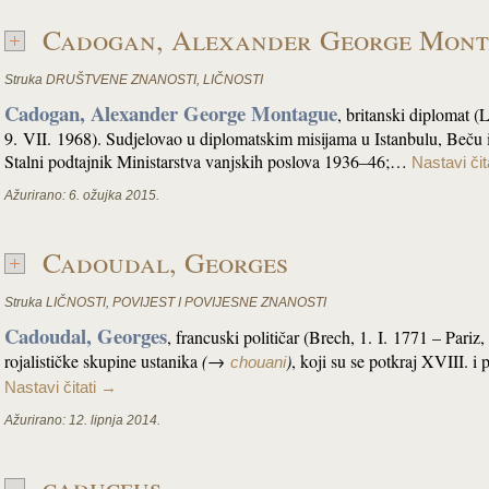
Cadogan, Alexander George Mon
Struka
DRUŠTVENE ZNANOSTI
,
LIČNOSTI
Cadogan, Alexander George Montague
, britanski diplomat 
9. VII. 1968). Sudjelovao u diplomatskim misijama u Istanbulu, Beču 
Stalni podtajnik Ministarstva vanjskih poslova 1936–46;…
Nastavi čit
Ažurirano:
6. ožujka 2015.
Cadoudal, Georges
Struka
LIČNOSTI
,
POVIJEST I POVIJESNE ZNANOSTI
Cadoudal, Georges
, francuski političar (Brech, 1. I. 1771 – Pari
rojalističke skupine ustanika
(→
)
, koji su se potkraj XVIII. i
chouani
Nastavi čitati
→
Ažurirano:
12. lipnja 2014.
caduceus