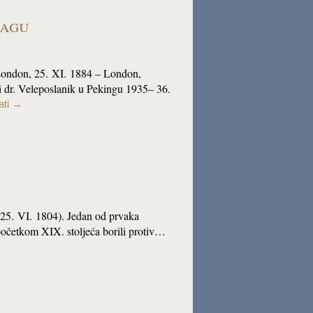
tagu
(London, 25. XI. 1884 – London,
i dr. Veleposlanik u Pekingu 1935– 36.
ati
→
z, 25. VI. 1804). Jedan od prvaka
 početkom XIX. stoljeća borili protiv…