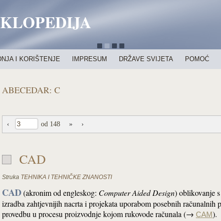
IKLOPEDIJA
NJA I KORIŠTENJE
IMPRESUM
DRŽAVE SVIJETA
POMOĆ
ABECEDAR: C
‹
od 148
»
›
CAD
Struka
TEHNIKA I TEHNIČKE ZNANOSTI
CAD
(akronim od engleskog:
Computer Aided Design
) oblikovanje
izradba zahtjevnijih nacrta i projekata uporabom posebnih računalnih 
provedbu u procesu proizvodnje kojom rukovode računala (→
).
CAM