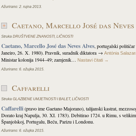
Ažurirano:
2. rujna 2013.
Caetano, Marcello José das Neves
Struka
DRUŠTVENE ZNANOSTI
,
LIČNOSTI
Caetano, Marcello José das Neves Alves
, portugalski političa
Janeiro, 26. X. 1980). Pravnik, suradnik diktatora →
Antónia Salazar
Ministar kolonija 1944–49; zamjenik…
Nastavi čitati
→
Ažurirano:
6. ožujka 2015.
Caffarelli
Struka
GLAZBENE UMJETNOSTI I BALET
,
LIČNOSTI
Caffarelli
(pravo ime Gaetano Majorano), talijanski kastrat, mezzosop
Dorato kraj Napulja, 30. XI. 1783). Debitirao 1724. u Rimu, s velikim 
Španjolskoj, Portugalu, Beču, Parizu i Londonu.
Ažurirano:
6. ožujka 2015.