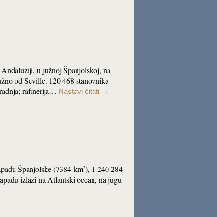
 Andaluziji, u južnoj
Španjolskoj, na
užno
od Seville; 120 468 stanovnika
gradnja; rafinerija…
Nastavi čitati
→
zapadu
Španjolske (7384 km
), 1 240 284
2
 zapadu
izlazi na Atlantski ocean, na jugu