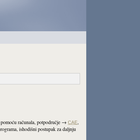
 s pomoću računala, potpodručje →
,
CAE
programa, ishodišni postupak za daljnju