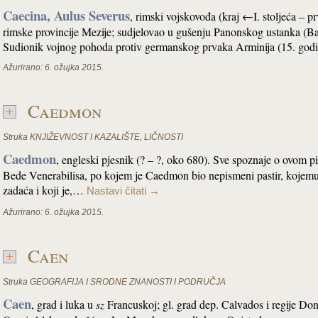
Caecina, Aulus Severus
, rimski vojskovođa (kraj ←I. stoljeća – pr
rimske provincije Mezije; sudjelovao u gušenju Panonskog ustanka (Bat
Sudionik vojnog pohoda protiv germanskog prvaka Arminija (15. godi
Ažurirano:
6. ožujka 2015.
Caedmon
Struka
KNJIŽEVNOST I KAZALIŠTE
,
LIČNOSTI
Caedmon
, engleski pjesnik (? – ?, oko 680). Sve spoznaje o ovom pi
Bede Venerabilisa, po kojem je Caedmon bio nepismeni pastir, kojemu 
zadaća i koji je,…
Nastavi čitati
→
Ažurirano:
6. ožujka 2015.
Caen
Struka
GEOGRAFIJA I SRODNE ZNANOSTI I PODRUČJA
Caen
, grad i luka u
sz
Francuskoj; gl. grad dep. Calvados i regije Don