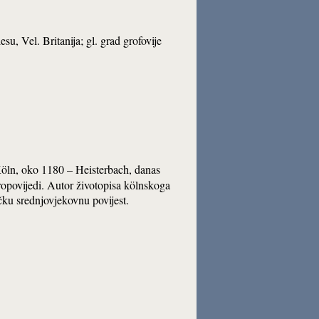
su, Vel. Britanija; gl. grad grofovije
(Köln, oko 1180 – Heisterbach, danas
propovijedi. Autor životopisa kölnskoga
čku srednjovjekovnu povijest.