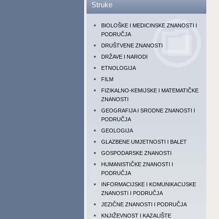
Struke
BIOLOŠKE I MEDICINSKE ZNANOSTI I
PODRUČJA
DRUŠTVENE ZNANOSTI
DRŽAVE I NARODI
ETNOLOGIJA
FILM
FIZIKALNO-KEMIJSKE I MATEMATIČKE
ZNANOSTI
GEOGRAFIJA I SRODNE ZNANOSTI I
PODRUČJA
GEOLOGIJA
GLAZBENE UMJETNOSTI I BALET
GOSPODARSKE ZNANOSTI
HUMANISTIČKE ZNANOSTI I
PODRUČJA
INFORMACIJSKE I KOMUNIKACIJSKE
ZNANOSTI I PODRUČJA
JEZIČNE ZNANOSTI I PODRUČJA
KNJIŽEVNOST I KAZALIŠTE