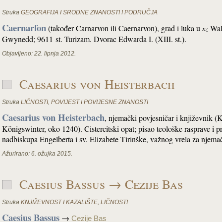
Struka
GEOGRAFIJA I SRODNE ZNANOSTI I PODRUČJA
Caernarfon
(također Carnarvon ili Caernarvon), grad i luka u
sz
Wale
Gwynedd; 9611 st. Turizam. Dvorac Edwarda I. (XIII. st.).
Objavljeno:
22. lipnja 2012.
Caesarius von Heisterbach
Struka
LIČNOSTI
,
POVIJEST I POVIJESNE ZNANOSTI
Caesarius von Heisterbach
, njemački povjesničar i književnik 
Königswinter, oko 1240). Cistercitski opat; pisao teološke rasprave i 
nadbiskupa Engelberta i sv. Elizabete Tirinške, važnog vrela za njema
Ažurirano:
6. ožujka 2015.
Caesius Bassus → Cezije Bas
Struka
KNJIŽEVNOST I KAZALIŠTE
,
LIČNOSTI
Caesius Bassus
→
Cezije Bas