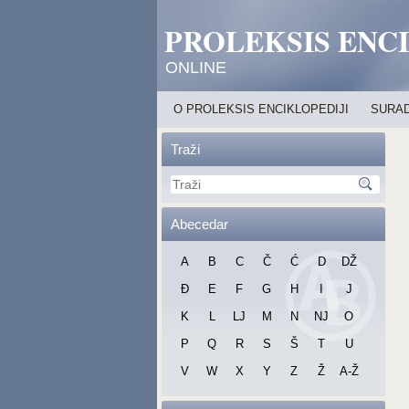
PROLEKSIS ENC
ONLINE
O PROLEKSIS ENCIKLOPEDIJI
SURAD
Traži
Abecedar
A
B
C
Č
Ć
D
DŽ
Đ
E
F
G
H
I
J
K
L
LJ
M
N
NJ
O
P
Q
R
S
Š
T
U
V
W
X
Y
Z
Ž
A-Ž