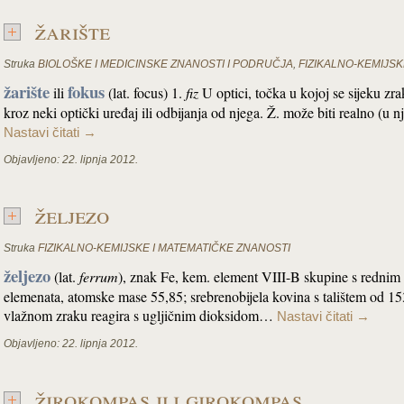
žarište
Struka
BIOLOŠKE I MEDICINSKE ZNANOSTI I PODRUČJA
,
FIZIKALNO-KEMIJSK
žarište
fokus
ili
(lat. focus) 1.
fiz
U optici, točka u kojoj se sijeku zra
kroz neki optički uređaj ili odbijanja od njega. Ž. može biti realno (u 
Nastavi čitati
→
Objavljeno:
22. lipnja 2012.
željezo
Struka
FIZIKALNO-KEMIJSKE I MATEMATIČKE ZNANOSTI
željezo
(lat.
ferrum
), znak Fe, kem. element VIII-B skupine s redni
elemenata, atomske mase 55,85; srebrenobijela kovina s talištem od 1
vlažnom zraku reagira s ugljičnim dioksidom…
Nastavi čitati
→
Objavljeno:
22. lipnja 2012.
žirokompas ili girokompas