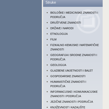
Struke
BIOLOŠKE I MEDICINSKE ZNANOSTI I
PODRUČJA
DRUŠTVENE ZNANOSTI
DRŽAVE I NARODI
ETNOLOGIJA
FILM
FIZIKALNO-KEMIJSKE I MATEMATIČKE
ZNANOSTI
GEOGRAFIJA I SRODNE ZNANOSTI I
PODRUČJA
GEOLOGIJA
GLAZBENE UMJETNOSTI I BALET
GOSPODARSKE ZNANOSTI
HUMANISTIČKE ZNANOSTI I
PODRUČJA
INFORMACIJSKE I KOMUNIKACIJSKE
ZNANOSTI I PODRUČJA
JEZIČNE ZNANOSTI I PODRUČJA
KNJIŽEVNOST I KAZALIŠTE