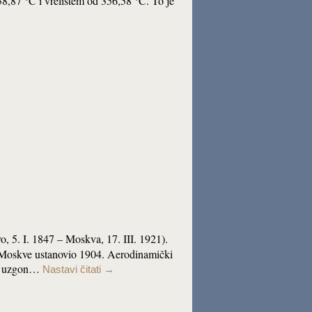
38,87 °C i vrelištem od 356,58 °C. To je
vo, 5. I. 1847 – Moskva, 17. III. 1921).
j Moskve ustanovio 1904. Aerodinamički
čki uzgon…
Nastavi čitati
→