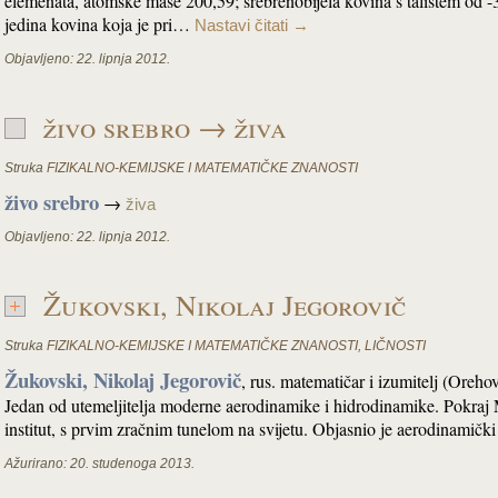
elemenata, atomske mase 200,59; srebrenobijela kovina s talištem od -
jedina kovina koja je pri…
Nastavi čitati
→
Objavljeno:
22. lipnja 2012.
živo srebro → živa
Struka
FIZIKALNO-KEMIJSKE I MATEMATIČKE ZNANOSTI
živo srebro
→
živa
Objavljeno:
22. lipnja 2012.
Žukovski, Nikolaj Jegorovič
Struka
FIZIKALNO-KEMIJSKE I MATEMATIČKE ZNANOSTI
,
LIČNOSTI
Žukovski, Nikolaj Jegorovič
, rus. matematičar i izumitelj (Oreho
Jedan od utemeljitelja moderne aerodinamike i hidrodinamike. Pokra
institut, s prvim zračnim tunelom na svijetu. Objasnio je aerodinami
Ažurirano:
20. studenoga 2013.