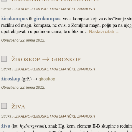
Struka
FIZIKALNO-KEMIJSKE I MATEMATIČKE ZNANOSTI
žirokompas
girokompas
ili
, vrsta kompasa koji za određivanje str
razliku od magn. kompasa, ne ovisi o Zemljinu magn. polju pa na njeg
upotrebljavati i u podmornicama, te u blizini…
Nastavi čitati
→
Objavljeno:
22. lipnja 2012.
žiroskop → giroskop
Struka
FIZIKALNO-KEMIJSKE I MATEMATIČKE ZNANOSTI
žiroskop
(grč.) →
giroskop
Objavljeno:
22. lipnja 2012.
živa
Struka
FIZIKALNO-KEMIJSKE I MATEMATIČKE ZNANOSTI
živa
(lat.
hydrargyrum
), znak Hg, kem. element II-B skupine s redn