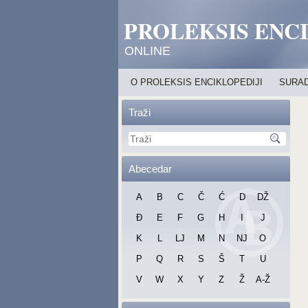
PROLEKSIS ENC
ONLINE
O PROLEKSIS ENCIKLOPEDIJI
SURAD
Traži
Abecedar
A
B
C
Č
Ć
D
DŽ
Đ
E
F
G
H
I
J
K
L
LJ
M
N
NJ
O
P
Q
R
S
Š
T
U
V
W
X
Y
Z
Ž
A-Ž