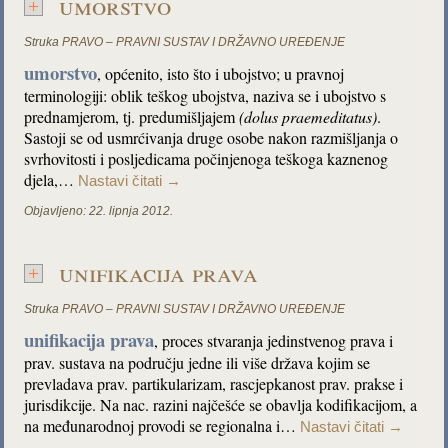
umorstvo
Struka
PRAVO – PRAVNI SUSTAV I DRŽAVNO UREĐENJE
umorstvo
, općenito, isto što i ubojstvo; u pravnoj
terminologiji: oblik teškog ubojstva, naziva se i ubojstvo s
prednamjerom, tj. predumišljajem
(dolus praemeditatus)
.
Sastoji se od usmrćivanja druge osobe nakon razmišljanja o
svrhovitosti i posljedicama počinjenoga teškoga kaznenog
djela,…
Nastavi čitati
→
Objavljeno:
22. lipnja 2012.
unifikacija prava
Struka
PRAVO – PRAVNI SUSTAV I DRŽAVNO UREĐENJE
unifikacija prava
, proces stvaranja jedinstvenog prava i
prav. sustava na području jedne ili više država kojim se
prevladava prav. partikularizam, rascjepkanost prav. prakse i
jurisdikcije. Na nac. razini najčešće se obavlja kodifikacijom, a
na međunarodnoj provodi se regionalna i…
Nastavi čitati
→