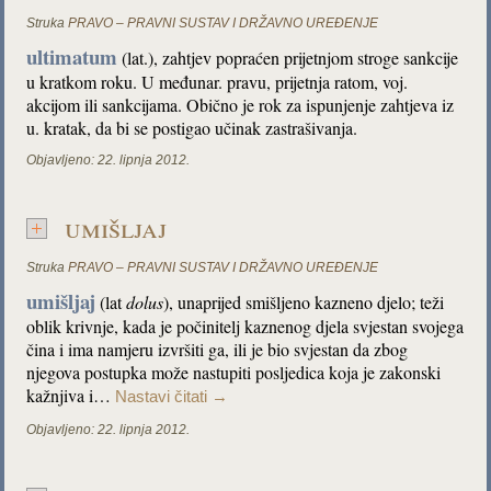
Struka
PRAVO – PRAVNI SUSTAV I DRŽAVNO UREĐENJE
ultimatum
(lat.), zahtjev popraćen prijetnjom stroge sankcije
u kratkom roku. U međunar. pravu, prijetnja ratom, voj.
akcijom ili sankcijama. Obično je rok za ispunjenje zahtjeva iz
u. kratak, da bi se postigao učinak zastrašivanja.
Objavljeno:
22. lipnja 2012.
umišljaj
Struka
PRAVO – PRAVNI SUSTAV I DRŽAVNO UREĐENJE
umišljaj
(lat
dolus
), unaprijed smišljeno kazneno djelo; teži
oblik krivnje, kada je počinitelj kaznenog djela svjestan svojega
čina i ima namjeru izvršiti ga, ili je bio svjestan da zbog
njegova postupka može nastupiti posljedica koja je zakonski
kažnjiva i…
Nastavi čitati
→
Objavljeno:
22. lipnja 2012.