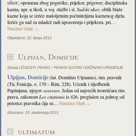
ukor
, opomena zbog pogreške, prijekor, prigovor; disciplinska
kazna, npr. u školi, u voj. službi i sl.
Sudski ukor
, oblik blaže
kazne koja se izriče maloljetnim počiniteljima kaznenog djela.
Izriče ga sud za mladež radi upozorenja i prijekora, pri…
Nastavi čitati
→
Objavljeno:
22. lipnja 2012.
Ulpijan, Domicije
Struka
LIČNOSTI
,
PRAVO – PRAVNI SUSTAV I DRŽAVNO UREĐENJE
Ulpijan, Domicije
(lat. Domitius Ulpianus), rim. pravnik
(Tir, Fenicija, o. 170 – Rim, 228). Učenik i sljedbenik
Papinijana, njegov
assessor
. Jedan od najvećih teoretičara rim.
prava, zakonom
Lex citationis
iz 426. proglašen za jednog od
petorice pravnika čija su…
Nastavi čitati
→
Ažurirano:
19. studenoga 2013.
ultimatum