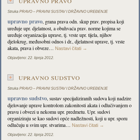
upravno pravo
Struka
PRAVO – PRAVNI SUSTAV I DRŽAVNO UREĐENJE
upravno pravo
, grana prava odn. skup prav. propisa koji
uređuje upr. djelatnost, a obuhvaća prav. norme kojima se
uređuje organizacija uprave, tj. vrste upr. tijela, njihov
djelokrug, međusobni odnos i dr., djelatnost uprave, tj. vrste
akata, prava i obveze…
Nastavi čitati
→
Objavljeno:
22. lipnja 2012.
upravno sudstvo
Struka
PRAVO – PRAVNI SUSTAV I DRŽAVNO UREĐENJE
upravno sudstvo
, sustav specijaliziranih sudova koji nadzire
djelovanje uprave kontrolom zakonitosti akata i odlučivanjem o
pravu i obvezi u nekomu upr. predmetu. Upr. sudovi
organiziraju se kao sudovi opće nadležnosti, koji u upr. sporu
odlučuju u svim upr. stvarima…
Nastavi čitati
→
Objavljeno:
22. lipnja 2012.