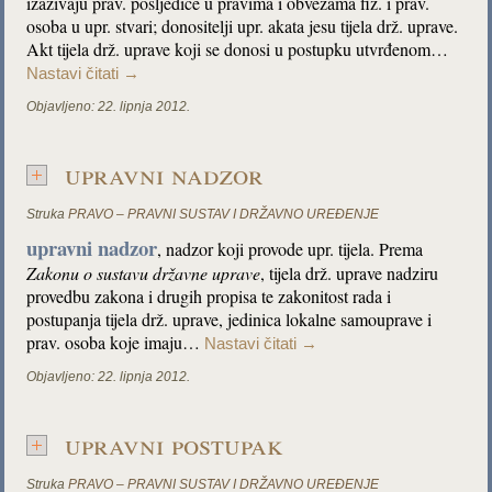
izazivaju prav. posljedice u pravima i obvezama fiz. i prav.
osoba u upr. stvari; donositelji upr. akata jesu tijela drž. uprave.
Akt tijela drž. uprave koji se donosi u postupku utvrđenom…
Nastavi čitati
→
Objavljeno:
22. lipnja 2012.
upravni nadzor
Struka
PRAVO – PRAVNI SUSTAV I DRŽAVNO UREĐENJE
upravni nadzor
, nadzor koji provode upr. tijela. Prema
Zakonu o sustavu državne uprave
, tijela drž. uprave nadziru
provedbu zakona i drugih propisa te zakonitost rada i
postupanja tijela drž. uprave, jedinica lokalne samouprave i
prav. osoba koje imaju…
Nastavi čitati
→
Objavljeno:
22. lipnja 2012.
upravni postupak
Struka
PRAVO – PRAVNI SUSTAV I DRŽAVNO UREĐENJE