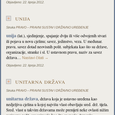
Objavljeno:
22. lipnja 2012.
unija
Struka
PRAVO – PRAVNI SUSTAV I DRŽAVNO UREĐENJE
unija
(lat.), sjedinjenje, spajanje dviju ili više odvojenih stvari
ili pojava u novu cjelinu; savez, jedinstvo, veza. U međunar.
pravu, savez dotad neovisnih polit. subjekata kao što su države,
organizacije, stranke i sl. U ustavnom pravu, naziv za savez
država…
Nastavi čitati
→
Objavljeno:
22. lipnja 2012.
unitarna država
Struka
PRAVO – PRAVNI SUSTAV I DRŽAVNO UREĐENJE
unitarna država
, država koja je ustavno uređena kao
nedjeljiva cjelina u kojoj najvišu vlast obavljaju sred. drž. tijela.
Sred. vlast u takvim državama može prenijeti neke ovlasti nižim