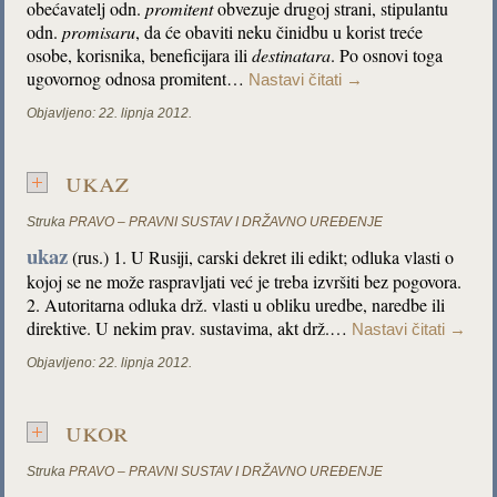
obećavatelj odn.
promitent
obvezuje drugoj strani, stipulantu
odn.
promisaru
, da će obaviti neku činidbu u korist treće
osobe, korisnika, beneficijara ili
destinatara
. Po osnovi toga
ugovornog odnosa promitent…
Nastavi čitati
→
Objavljeno:
22. lipnja 2012.
ukaz
Struka
PRAVO – PRAVNI SUSTAV I DRŽAVNO UREĐENJE
ukaz
(rus.) 1. U Rusiji, carski dekret ili edikt; odluka vlasti o
kojoj se ne može raspravljati već je treba izvršiti bez pogovora.
2. Autoritarna odluka drž. vlasti u obliku uredbe, naredbe ili
direktive. U nekim prav. sustavima, akt drž.…
Nastavi čitati
→
Objavljeno:
22. lipnja 2012.
ukor
Struka
PRAVO – PRAVNI SUSTAV I DRŽAVNO UREĐENJE