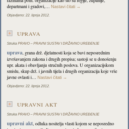
razinama polit. organizacije kao što su regije, županije,
departmani i gradovi,…
Nastavi čitati
→
Objavljeno:
22. lipnja 2012.
uprava
Struka
PRAVO – PRAVNI SUSTAV I DRŽAVNO UREĐENJE
uprava
, grana drž. djelatnosti koja se bavi neposrednim
izvršavanjem zakona i drugih propisa; sastoji se u donošenju
upr. akata i obavljanju stručnih poslova. U organizacijskom
smislu, skup drž. i javnih tijela i drugih organizacija koje vrše
javne ovlasti i…
Nastavi čitati
→
Objavljeno:
22. lipnja 2012.
upravni akt
Struka
PRAVO – PRAVNI SUSTAV I DRŽAVNO UREĐENJE
upravni akt
, odluka nositelja vlasti kojom se neposredno