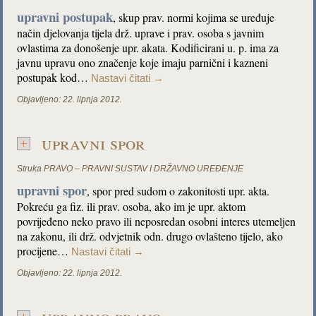
upravni postupak
, skup prav. normi kojima se uređuje
način djelovanja tijela drž. uprave i prav. osoba s javnim
ovlastima za donošenje upr. akata. Kodificirani u. p. ima za
javnu upravu ono značenje koje imaju parnični i kazneni
postupak kod…
Nastavi čitati
→
Objavljeno:
22. lipnja 2012.
upravni spor
Struka
PRAVO – PRAVNI SUSTAV I DRŽAVNO UREĐENJE
upravni spor
, spor pred sudom o zakonitosti upr. akta.
Pokreću ga fiz. ili prav. osoba, ako im je upr. aktom
povrijeđeno neko pravo ili neposredan osobni interes utemeljen
na zakonu, ili drž. odvjetnik odn. drugo ovlašteno tijelo, ako
procijene…
Nastavi čitati
→
Objavljeno:
22. lipnja 2012.