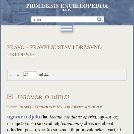
PROLEKSIS ENCIKLOPEDIJA
ONLINE
PRAVO – PRAVNI SUSTAV I DRŽAVNO
UREĐENJE
‹
«
od 44
›
ugovor o djelu
Struka
PRAVO – PRAVNI SUSTAV I DRŽAVNO UREĐENJE
ugovor o djelu
(lat.
locatio conductis operis
), ugovor koji
nastaje tako što se izvoditelj
(conductor)
obvezuje obaviti
određeni posao, kao što su izrada ili popravak neke stvari, ili