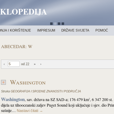
IKLOPEDIJA
NJA I KORIŠTENJE
IMPRESUM
DRŽAVE SVIJETA
POMOĆ
ABECEDAR: W
‹
od 22
»
›
Washington
Struka
GEOGRAFIJA I SRODNE ZNANOSTI I PODRUČJA
Washington
, sav. država na SZ SAD-a; 176 479 km
, 6 347 200 st.
2
dijela uz tihooceanski zaljev Puget Sound koji uključuje i sjev. dio Pri
sušnije…
Nastavi čitati
→