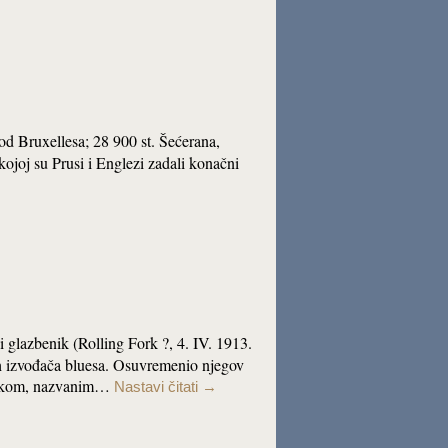
od Bruxellesa; 28 900 st. Šećerana,
kojoj su Prusi i Englezi zadali konačni
lazbenik (Rolling Fork ?, 4. IV. 1913.
ih izvođača bluesa. Osuvremenio njegov
 zvukom, nazvanim…
Nastavi čitati
→