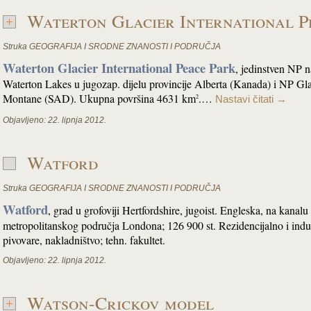
Waterton Glacier International P
Struka
GEOGRAFIJA I SRODNE ZNANOSTI I PODRUČJA
Waterton Glacier International Peace Park
, jedinstven NP n
Waterton Lakes u jugozap. dijelu provincije Alberta (Kanada) i NP Glac
Montane (SAD). Ukupna površina 4631 km
.…
2
Nastavi čitati
→
Objavljeno:
22. lipnja 2012.
Watford
Struka
GEOGRAFIJA I SRODNE ZNANOSTI I PODRUČJA
Watford
, grad u grofoviji Hertfordshire, jugoist. Engleska, na kanal
metropolitanskog područja Londona; 126 900 st. Rezidencijalno i industr.
pivovare, nakladništvo; tehn. fakultet.
Objavljeno:
22. lipnja 2012.
Watson-Crickov model