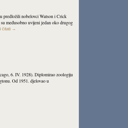
 predložili nobelovci Watson i Crick
 su međusobno uvijeni jedan oko drugog
 čitati
→
icago, 6. IV. 1928). Diplomirao zoologiju
ngtonu. Od 1951. djelovao u