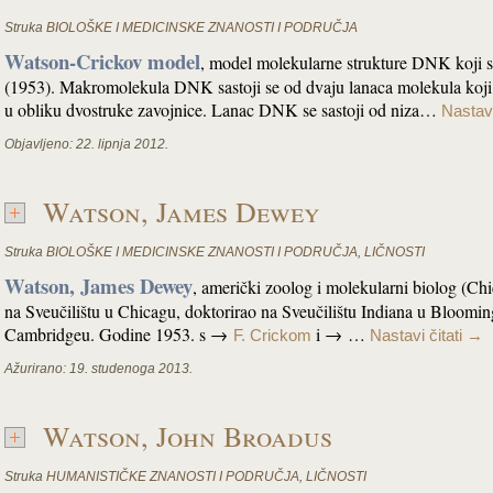
Struka
BIOLOŠKE I MEDICINSKE ZNANOSTI I PODRUČJA
Watson-Crickov model
, model molekularne strukture DNK koji su
(1953). Makromolekula DNK sastoji se od dvaju lanaca molekula koji
u obliku dvostruke zavojnice. Lanac DNK se sastoji od niza…
Nastavi
Objavljeno:
22. lipnja 2012.
Watson, James Dewey
Struka
BIOLOŠKE I MEDICINSKE ZNANOSTI I PODRUČJA
,
LIČNOSTI
Watson, James Dewey
, američki zoolog i molekularni biolog (Ch
na Sveučilištu u Chicagu, doktorirao na Sveučilištu Indiana u Bloomi
Cambridgeu. Godine 1953. s →
i → …
F. Crickom
Nastavi čitati
→
Ažurirano:
19. studenoga 2013.
Watson, John Broadus
Struka
HUMANISTIČKE ZNANOSTI I PODRUČJA
,
LIČNOSTI