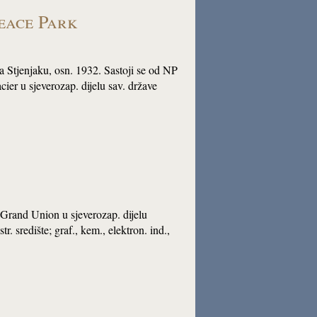
eace Park
a Stjenjaku, osn. 1932. Sastoji se od NP
ier u sjeverozap. dijelu sav. države
u Grand Union u sjeverozap. dijelu
 središte; graf., kem., elektron. ind.,