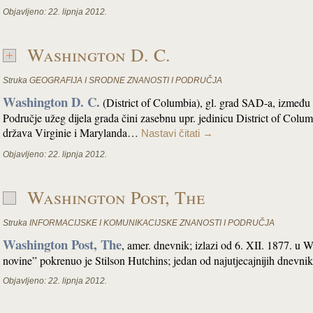
Objavljeno:
22. lipnja 2012.
Washington D. C.
Struka
GEOGRAFIJA I SRODNE ZNANOSTI I PODRUČJA
Washington D. C.
(District of Columbia), gl. grad SAD-a, između r
Područje užeg dijela grada čini zasebnu upr. jedinicu District of Colu
država Virginie i Marylanda…
Nastavi čitati
→
Objavljeno:
22. lipnja 2012.
Washington Post, The
Struka
INFORMACIJSKE I KOMUNIKACIJSKE ZNANOSTI I PODRUČJA
Washington Post, The
, amer. dnevnik; izlazi od 6. XII. 1877. 
novine” pokrenuo je Stilson Hutchins; jedan od najutjecajnijih dnevnika
Objavljeno:
22. lipnja 2012.