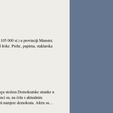
 105 000 st.) u provinciji Munster,
I Irske. Prehr., papirna, staklarska
rnoga stožera Demokratske stranke u
ci su, na čelu s aktualnim
ati namjere demokrata. Aferu su…