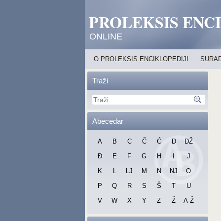
PROLEKSIS ENC
ONLINE
O PROLEKSIS ENCIKLOPEDIJI
SURAD
Traži
Abecedar
A
B
C
Č
Ć
D
DŽ
Đ
E
F
G
H
I
J
K
L
LJ
M
N
NJ
O
P
Q
R
S
Š
T
U
V
W
X
Y
Z
Ž
A-Ž