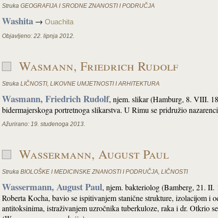
Struka
GEOGRAFIJA I SRODNE ZNANOSTI I PODRUČJA
Washita
→
Ouachita
Objavljeno:
22. lipnja 2012.
Wasmann, Friedrich Rudolf
Struka
LIČNOSTI
,
LIKOVNE UMJETNOSTI I ARHITEKTURA
Wasmann, Friedrich Rudolf
, njem. slikar (Hamburg, 8. VIII. 
bidermajerskoga portretnoga slikarstva. U Rimu se pridružio nazarenci
Ažurirano:
19. studenoga 2013.
Wassermann, August Paul
Struka
BIOLOŠKE I MEDICINSKE ZNANOSTI I PODRUČJA
,
LIČNOSTI
Wassermann, August Paul
, njem. bakteriolog (Bamberg, 21. II. 
Roberta Kocha, bavio se ispitivanjem stanične strukture, izolacijom i 
antitoksinima, istraživanjem uzročnika tuberkuloze, raka i dr. Otkrio s