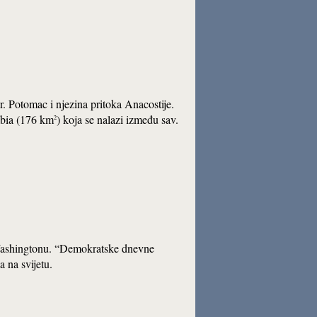
. Potomac i njezina pritoka Anacostije.
mbia (176 km
) koja se nalazi između sav.
2
u Washingtonu. “Demokratske dnevne
 na svijetu.