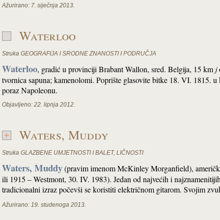
Ažurirano:
7. siječnja 2013.
Waterloo
Struka
GEOGRAFIJA I SRODNE ZNANOSTI I PODRUČJA
Waterloo
, gradić u provinciji Brabant Wallon, sred. Belgija, 15 km
j
tvornica sapuna; kamenolomi. Poprište glasovite bitke 18. VI. 1815. u 
poraz Napoleonu.
Objavljeno:
22. lipnja 2012.
Waters, Muddy
Struka
GLAZBENE UMJETNOSTI I BALET
,
LIČNOSTI
Waters, Muddy
(pravim imenom McKinley Morganfield), američki g
ili 1915 – Westmont, 30. IV. 1983). Jedan od najvećih i najznamenitij
tradicionalni izraz počevši se koristiti električnom gitarom. Svojim
Ažurirano:
19. studenoga 2013.