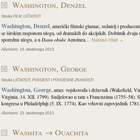
Washington, Denzel
Struka
FILM
,
LIČNOSTI
Washington, Denzel
, američki filmski glumac, redatelj i producen
se širokim rasponom uloga, od dramskih do akcijskih. Dobitnik dvaju
sporednu ulogu, a u
Danu obuke
Antoinea…
Nastavi čitati
→
Ažurirano:
19. studenoga 2013.
Washington, George
Struka
LIČNOSTI
,
POVIJEST I POVIJESNE ZNANOSTI
Washington, George
, amer. vojskovođa i državnik (Wakefield, Vi
Virginia, 14. XII. 1799). Sudjelovao u ratu s Francuzima (1755–58). S
kongresa u Philadelphiji (5. IX. 1774). Kao vrhovni zapovjednik 178
Ažurirano:
19. studenoga 2013.
Washita → Ouachita