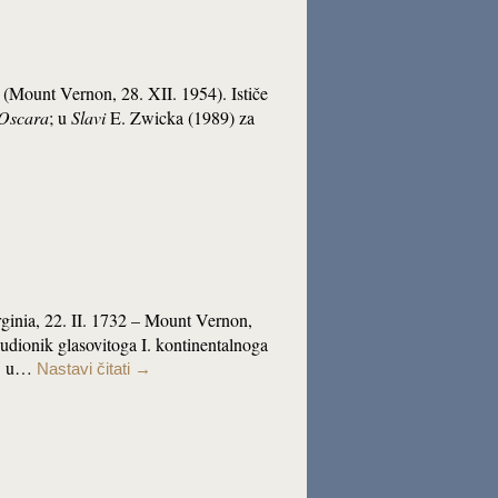
t (Mount Vernon, 28. XII. 1954). Ističe
Oscara
; u
Slavi
E. Zwicka (1989) za
rginia, 22. II. 1732 – Mount Vernon,
udionik glasovitoga I. kontinentalnoga
1. u…
Nastavi čitati
→