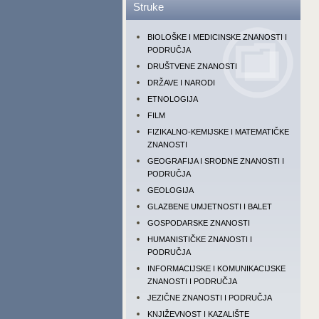
Struke
BIOLOŠKE I MEDICINSKE ZNANOSTI I
PODRUČJA
DRUŠTVENE ZNANOSTI
DRŽAVE I NARODI
ETNOLOGIJA
FILM
FIZIKALNO-KEMIJSKE I MATEMATIČKE
ZNANOSTI
GEOGRAFIJA I SRODNE ZNANOSTI I
PODRUČJA
GEOLOGIJA
GLAZBENE UMJETNOSTI I BALET
GOSPODARSKE ZNANOSTI
HUMANISTIČKE ZNANOSTI I
PODRUČJA
INFORMACIJSKE I KOMUNIKACIJSKE
ZNANOSTI I PODRUČJA
JEZIČNE ZNANOSTI I PODRUČJA
KNJIŽEVNOST I KAZALIŠTE