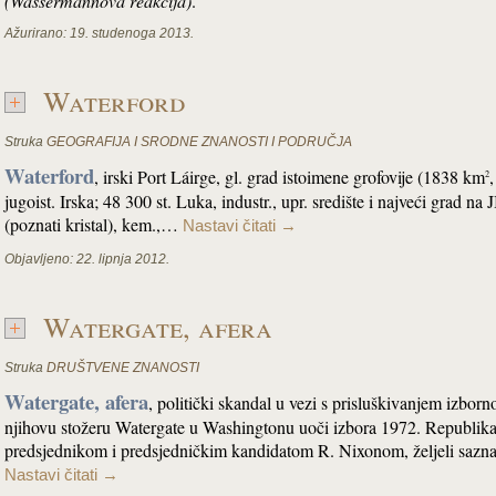
(Wassermannova reakcija)
.
Ažurirano:
19. studenoga 2013.
Waterford
Struka
GEOGRAFIJA I SRODNE ZNANOSTI I PODRUČJA
Waterford
, irski Port Láirge, gl. grad istoimene grofovije (1838 km
,
2
jugoist. Irska; 48 300 st. Luka, industr., upr. središte i najveći grad na J
(poznati kristal), kem.,…
Nastavi čitati
→
Objavljeno:
22. lipnja 2012.
Watergate, afera
Struka
DRUŠTVENE ZNANOSTI
Watergate, afera
, politički skandal u vezi s prisluškivanjem izbo
njihovu stožeru Watergate u Washingtonu uoči izbora 1972. Republikan
predsjednikom i predsjedničkim kandidatom R. Nixonom, željeli sazn
Nastavi čitati
→