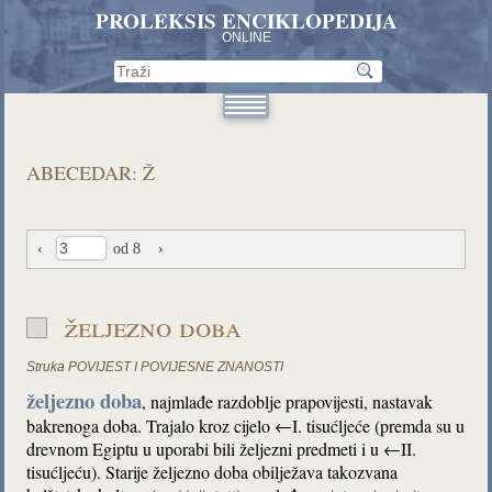
PROLEKSIS ENCIKLOPEDIJA
ONLINE
ABECEDAR: Ž
‹
od 8
›
željezno doba
Struka
POVIJEST I POVIJESNE ZNANOSTI
željezno doba
, najmlađe razdoblje prapovijesti, nastavak
bakrenoga doba. Trajalo kroz cijelo ←I. tisućljeće (premda su u
drevnom Egiptu u uporabi bili željezni predmeti i u ←II.
tisućljeću). Starije željezno doba obilježava takozvana