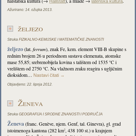
halštatska kultura (→
), a mlađe →
.
Hallstatt
latenska kultura
Ažurirano:
14. ožujka 2013.
željezo
Struka
FIZIKALNO-KEMIJSKE I MATEMATIČKE ZNANOSTI
željezo
(lat.
ferrum
), znak Fe, kem. element VIII-B skupine s
rednim brojem 26 u periodnom sustavu elemenata, atomske
mase 55,85; srebrenobijela kovina s talištem od 1535 °C i
vrelištem od 2750 °C. Na vlažnom zraku reagira s ugljičnim
dioksidom…
Nastavi čitati
→
Objavljeno:
22. lipnja 2012.
Ženeva
Struka
GEOGRAFIJA I SRODNE ZNANOSTI I PODRUČJA
Ženeva
(franc. Genève, njem. Genf, tal. Ginevra), gl. grad
istoimenoga kantona (282 km
, 438 100 st.) u krajnjem
2