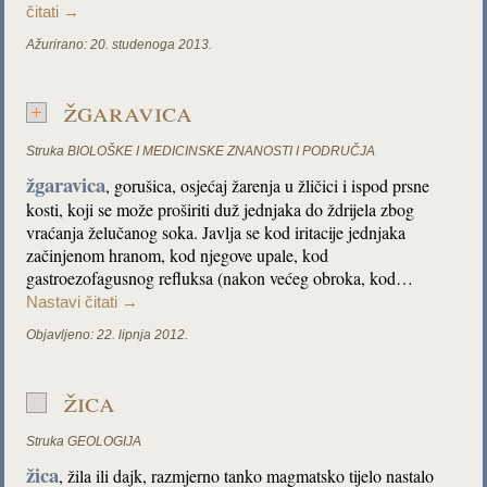
čitati
→
Ažurirano:
20. studenoga 2013.
žgaravica
Struka
BIOLOŠKE I MEDICINSKE ZNANOSTI I PODRUČJA
žgaravica
, gorušica, osjećaj žarenja u žličici i ispod prsne
kosti, koji se može proširiti duž jednjaka do ždrijela zbog
vraćanja želučanog soka. Javlja se kod iritacije jednjaka
začinjenom hranom, kod njegove upale, kod
gastroezofagusnog refluksa (nakon većeg obroka, kod…
Nastavi čitati
→
Objavljeno:
22. lipnja 2012.
žica
Struka
GEOLOGIJA
žica
, žila ili dajk, razmjerno tanko magmatsko tijelo nastalo