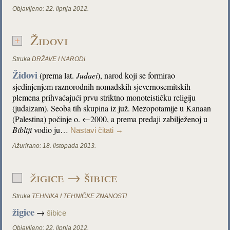
Objavljeno:
22. lipnja 2012.
Židovi
Struka
DRŽAVE I NARODI
Židovi
(prema lat.
Judaei
), narod koji se formirao
sjedinjenjem raznorodnih nomadskih sjevernosemitskih
plemena prihvaćajući prvu striktno monoteističku religiju
(judaizam). Seoba tih skupina iz juž. Mezopotamije u Kanaan
(Palestina) počinje o. ←2000, a prema predaji zabilježenoj u
Bibliji
vodio ju…
Nastavi čitati
→
Ažurirano:
18. listopada 2013.
žigice → šibice
Struka
TEHNIKA I TEHNIČKE ZNANOSTI
žigice
→
šibice
Objavljeno:
22. lipnja 2012.