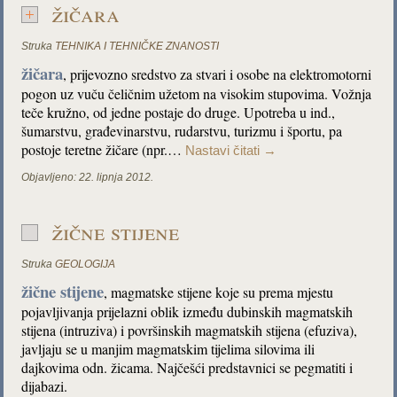
žičara
Struka
TEHNIKA I TEHNIČKE ZNANOSTI
žičara
, prijevozno sredstvo za stvari i osobe na elektromotorni
pogon uz vuču čeličnim užetom na visokim stupovima. Vožnja
teče kružno, od jedne postaje do druge. Upotreba u ind.,
šumarstvu, građevinarstvu, rudarstvu, turizmu i športu, pa
postoje teretne žičare (npr.…
Nastavi čitati
→
Objavljeno:
22. lipnja 2012.
žične stijene
Struka
GEOLOGIJA
žične stijene
, magmatske stijene koje su prema mjestu
pojavljivanja prijelazni oblik između dubinskih magmatskih
stijena (intruziva) i površinskih magmatskih stijena (efuziva),
javljaju se u manjim magmatskim tijelima silovima ili
dajkovima odn. žicama. Najčešći predstavnici se pegmatiti i
dijabazi.