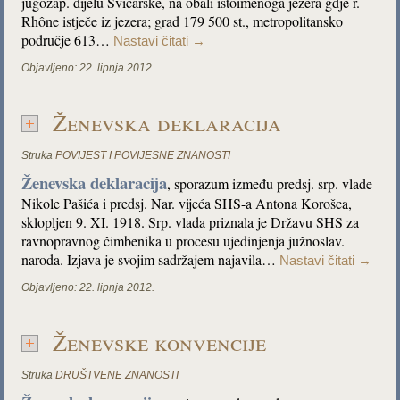
jugozap. dijelu Švicarske, na obali istoimenoga jezera gdje r.
Rhône istječe iz jezera; grad 179 500 st., metropolitansko
područje 613…
Nastavi čitati
→
Objavljeno:
22. lipnja 2012.
Ženevska deklaracija
Struka
POVIJEST I POVIJESNE ZNANOSTI
Ženevska deklaracija
, sporazum između predsj. srp. vlade
Nikole Pašića i predsj. Nar. vijeća SHS-a Antona Korošca,
sklopljen 9. XI. 1918. Srp. vlada priznala je Državu SHS za
ravnopravnog čimbenika u procesu ujedinjenja južnoslav.
naroda. Izjava je svojim sadržajem najavila…
Nastavi čitati
→
Objavljeno:
22. lipnja 2012.
Ženevske konvencije
Struka
DRUŠTVENE ZNANOSTI