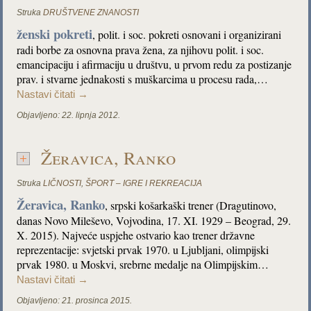
Struka
DRUŠTVENE ZNANOSTI
ženski pokreti
, polit. i soc. pokreti osnovani i organizirani
radi borbe za osnovna prava žena, za njihovu polit. i soc.
emancipaciju i afirmaciju u društvu, u prvom redu za postizanje
prav. i stvarne jednakosti s muškarcima u procesu rada,…
Nastavi čitati
→
Objavljeno:
22. lipnja 2012.
Žeravica, Ranko
Struka
LIČNOSTI
,
ŠPORT – IGRE I REKREACIJA
Žeravica, Ranko
, srpski košarkaški trener (Dragutinovo,
danas Novo Mileševo, Vojvodina, 17. XI. 1929 – Beograd, 29.
X. 2015). Najveće uspjehe ostvario kao trener državne
reprezentacije: svjetski prvak 1970. u Ljubljani, olimpijski
prvak 1980. u Moskvi, srebrne medalje na Olimpijskim…
Nastavi čitati
→
Objavljeno:
21. prosinca 2015.