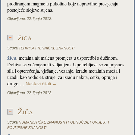
prodiranjem magme u pukotine koje nepravilno presijecaju
postojeće slojeve stijena.
Objavljeno:
22. lipnja 2012.
žica
Struka
TEHNIKA I TEHNIČKE ZNANOSTI
žica
, metalna nit malena promjera u usporedbi s dužinom.
Dobiva se vučenjem ili valjanjem. Upotrebljava se za prijenos
sila i opterećenja, vješanje, vezanje, izradu metalnih mreža i
užadi, kao vodič el. struje, za izradu nakita, četki, opruga i
drugo.…
Nastavi čitati
→
Objavljeno:
22. lipnja 2012.
Žiča
Struka
HUMANISTIČKE ZNANOSTI I PODRUČJA
,
POVIJEST I
POVIJESNE ZNANOSTI