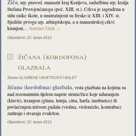
Žiča
, srp. pravosl. manastir kraj Kraljeva, zadužbina srp. kralja
Stefana Prvovjenčanoga (poč. XIII. st.). Crkva je sagrađena u
stilu raške škole, u unutrašnjosti su freske iz XIII. i XIV. st.
Sjedište prvoga srp. arhiepiskopa, a u manastirskoj crkvi
krunjeni…
Nastavi čitati
→
Objavljeno:
22. lipnja 2012.
žičana (kordofona)
glazbala
Struka
GLAZBENE UMJETNOSTI I BALET
žičana (kordofona) glazbala
, vrsta glazbala na kojima su
nad rezonantnim tijelom napete strune/žice koje udaranjem
(klavir), trzanjem (gitara, lutnja, citra, harfa, tamburice) ili
povlačenjem tetivom gudala (violina, violončelo, kontrabas)
zatitraju i stvaraju zvuk/ton.
Objavljeno:
22. lipnja 2012.