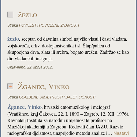
žezlo
Struka
POVIJEST I POVIJESNE ZNANOSTI
žezlo
,
sceptar, od davnina simbol najviše vlasti i časti vladara,
vojskovođa, crkv. dostojanstvenika i sl. Štap/palica od
skupocjena drva, zlata ili srebra, bogato urešen. Zadržao se kao
dio vladarskih insignija.
Objavljeno:
22. lipnja 2012.
Žganec, Vinko
Struka
GLAZBENE UMJETNOSTI I BALET
,
LIČNOSTI
Žganec, Vinko
, hrvatski etnomuzikolog i melograf
(Vratišinec, kraj Čakovca, 22. I. 1890 – Zagreb, 12. XII. 1976).
Ravnatelj Instituta za narodnu umjetnost te profesor na
Muzičkoj akademiji u Zagrebu. Redoviti član JAZU. Razvio
melografsku djelatnost, unaprijedio metodu analize i…
Nastavi