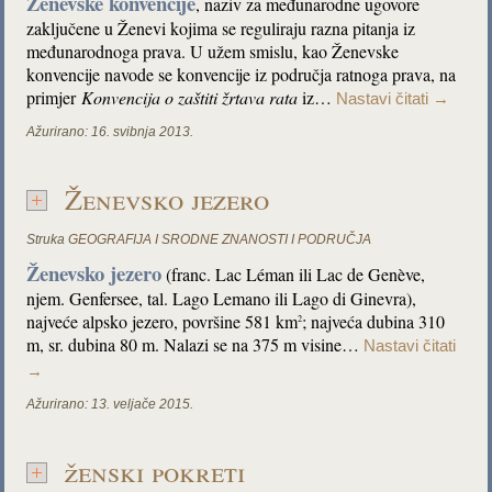
Ženevske konvencije
, naziv za međunarodne ugovore
zaključene u Ženevi kojima se reguliraju razna pitanja iz
međunarodnoga prava. U užem smislu, kao Ženevske
konvencije navode se konvencije iz područja ratnoga prava, na
primjer
Konvencija o zaštiti žrtava rata
iz…
Nastavi čitati
→
Ažurirano:
16. svibnja 2013.
Ženevsko jezero
Struka
GEOGRAFIJA I SRODNE ZNANOSTI I PODRUČJA
Ženevsko jezero
(franc. Lac Léman ili Lac de Genève,
njem. Genfersee, tal. Lago Lemano ili Lago di Ginevra),
najveće alpsko jezero, površine 581 km
; najveća dubina 310
2
m, sr. dubina 80 m. Nalazi se na 375 m visine…
Nastavi čitati
→
Ažurirano:
13. veljače 2015.
ženski pokreti