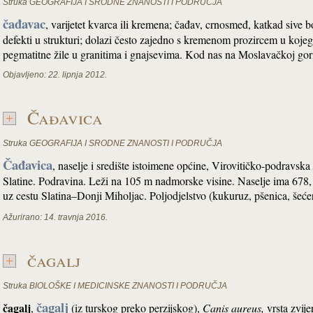
Struka
GEOGRAFIJA I SRODNE ZNANOSTI I PODRUČJA
čađavac
, varijetet kvarca ili kremena; čađav, crnosmeđ, katkad sive b
defekti u strukturi; dolazi često zajedno s kremenom prozircem u kojeg
pegmatitne žile u granitima i gnajsevima. Kod nas na Moslavačkoj gor
Objavljeno:
22. lipnja 2012.
Čađavica
Struka
GEOGRAFIJA I SRODNE ZNANOSTI I PODRUČJA
Čađavica
, naselje i središte istoimene općine, Virovitičko-podravsk
Slatine. Podravina. Leži na 105 m nadmorske visine. Naselje ima 678,
uz cestu Slatina–Donji Miholjac. Poljodjelstvo (kukuruz, pšenica, še
Ažurirano:
14. travnja 2016.
čagalj
Struka
BIOLOŠKE I MEDICINSKE ZNANOSTI I PODRUČJA
čagalj
čagalj
,
(iz turskog preko perzijskog),
Canis aureus
,
vrsta zvije