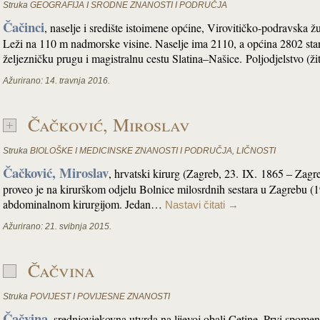
Struka
GEOGRAFIJA I SRODNE ZNANOSTI I PODRUČJA
Čačinci
, naselje i središte istoimene općine, Virovitičko-podravska ž
Leži na 110 m nadmorske visine. Naselje ima 2110, a općina 2802 sta
željezničku prugu i magistralnu cestu Slatina–Našice. Poljodjelstvo (ž
Ažurirano:
14. travnja 2016.
Čačković, Miroslav
Struka
BIOLOŠKE I MEDICINSKE ZNANOSTI I PODRUČJA
,
LIČNOSTI
Čačković, Miroslav
, hrvatski kirurg (Zagreb, 23. IX. 1865 – Zagreb
proveo je na kirurškom odjelu Bolnice milosrdnih sestara u Zagrebu (
abdominalnom kirurgijom. Jedan…
Nastavi čitati
→
Ažurirano:
21. svibnja 2015.
Čačvina
Struka
POVIJEST I POVIJESNE ZNANOSTI
Čačvina
, srednjovjekovna utvrda na lijevoj obali Cetine. Prvi spome