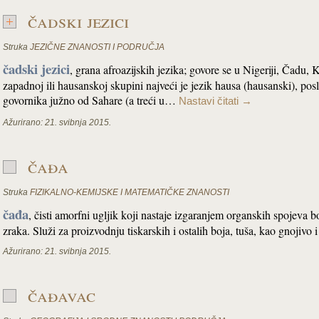
čadski jezici
Struka
JEZIČNE ZNANOSTI I PODRUČJA
čadski jezici
, grana afroazijskih jezika; govore se u Nigeriji, Čadu,
zapadnoj ili hausanskoj skupini najveći je jezik hausa (hausanski), posli
govornika južno od Sahare (a treći u…
Nastavi čitati
→
Ažurirano:
21. svibnja 2015.
čađa
Struka
FIZIKALNO-KEMIJSKE I MATEMATIČKE ZNANOSTI
čađa
, čisti amorfni ugljik koji nastaje izgaranjem organskih spojeva 
zraka. Služi za proizvodnju tiskarskih i ostalih boja, tuša, kao gnojivo
Ažurirano:
21. svibnja 2015.
čađavac