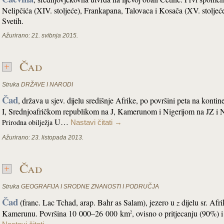
Nelipčića (XIV. stoljeće), Frankapana, Talovaca i Kosača (XV. stolje
Svetih.
Ažurirano:
21. svibnja 2015.
Čad
Struka
DRŽAVE I NARODI
Čad
, država u sjev. dijelu središnje Afrike, po površini peta na kont
I, Srednjoafričkom republikom na J, Kamerunom i Nigerijom na JZ i 
U…
Prirodna obilježja
Nastavi čitati
→
Ažurirano:
23. listopada 2013.
Čad
Struka
GEOGRAFIJA I SRODNE ZNANOSTI I PODRUČJA
Čad
(franc. Lac Tchad, arap. Bahr as Salam), jezero u
z
dijelu sr. Afr
Kamerunu. Površina 10 000–26 000 km
, ovisno o pritjecanju (90%
2