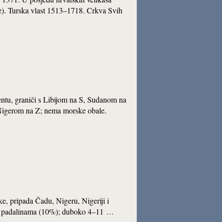
će). Turska vlast 1513–1718. Crkva Svih
inentu, graniči s Libijom na S, Sudanom na
Nigerom na Z; nema morske obale.
ike, pripada Čadu, Nigeru, Nigeriji i
) i padalinama (10%); duboko 4–11 …