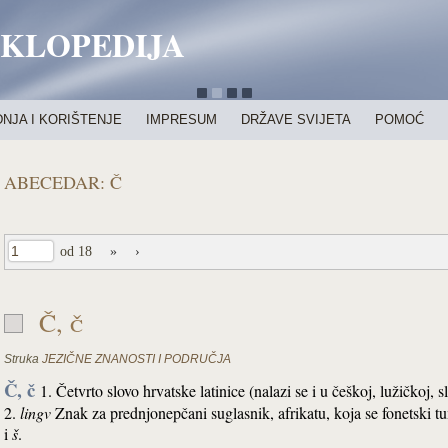
IKLOPEDIJA
NJA I KORIŠTENJE
IMPRESUM
DRŽAVE SVIJETA
POMOĆ
ABECEDAR: Č
od 18
»
›
Č, č
Struka
JEZIČNE ZNANOSTI I PODRUČJA
Č, č
1. Četvrto slovo hrvatske latinice (nalazi se i u češkoj, lužičkoj, slo
2.
lingv
Znak za prednjonepčani suglasnik, afrikatu, koja se fonetski t
i
š
.