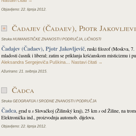
Nastavi čitati
→
Objavljeno:
22. lipnja 2012.
Čadajev (Čadaev), Pjotr Jakovljev
Struka
HUMANISTIČKE ZNANOSTI I PODRUČJA
,
LIČNOSTI
Čadajev (Čadaev), Pjotr Jakovljevič
, ruski filozof (Moskva, 7
mladosti časnik i liberal; zatim se priklanja kršćanskom misticizmu i 
Aleksandra Sergejeviča Puškina…
Nastavi čitati
→
Ažurirano:
21. svibnja 2015.
Čadca
Struka
GEOGRAFIJA I SRODNE ZNANOSTI I PODRUČJA
Čadca
, grad u
s
Slovačkoj (Žilinský kraj), 25 km
s
od Žiline, na trom
Elektronička ind., proizvodnja automob. dijelova.
Objavljeno:
22. lipnja 2012.