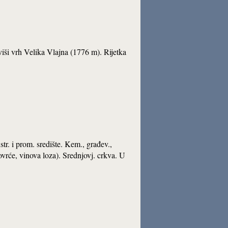
iši vrh Velika Vlajna (1776 m). Rijetka
str. i prom. središte. Kem., građev.,
ovrće, vinova loza). Srednjovj. crkva. U