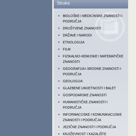
Struke
BIOLOŠKE I MEDICINSKE ZNANOSTI I
PODRUČJA
DRUŠTVENE ZNANOSTI
DRŽAVE I NARODI
ETNOLOGIJA
FILM
FIZIKALNO-KEMIJSKE I MATEMATIČKE
ZNANOSTI
GEOGRAFIJA I SRODNE ZNANOSTI I
PODRUČJA
GEOLOGIJA
GLAZBENE UMJETNOSTI I BALET
GOSPODARSKE ZNANOSTI
HUMANISTIČKE ZNANOSTI I
PODRUČJA
INFORMACIJSKE I KOMUNIKACIJSKE
ZNANOSTI I PODRUČJA
JEZIČNE ZNANOSTI I PODRUČJA
KNJIŽEVNOST I KAZALIŠTE