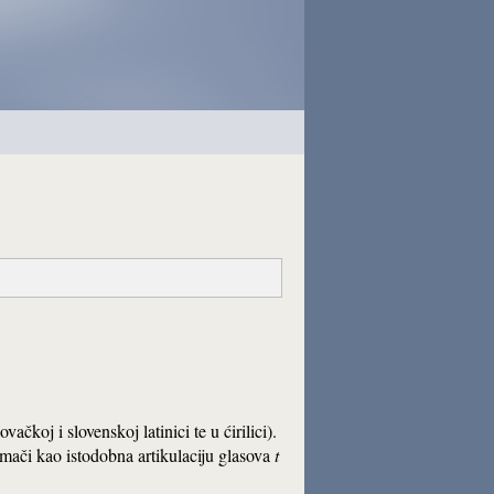
vačkoj i slovenskoj latinici te u ćirilici).
umači kao istodobna artikulaciju glasova
t