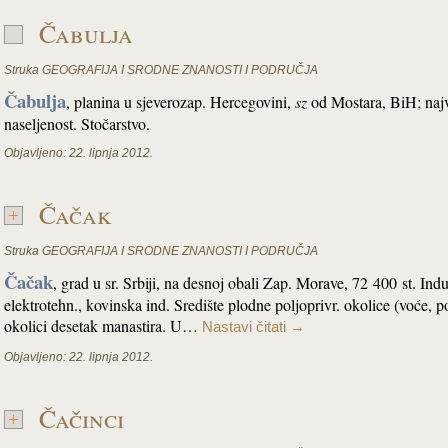
Čabulja
Struka
GEOGRAFIJA I SRODNE ZNANOSTI I PODRUČJA
Čabulja
, planina u sjeverozap. Hercegovini,
sz
od Mostara, BiH; najv
naseljenost. Stočarstvo.
Objavljeno:
22. lipnja 2012.
Čačak
Struka
GEOGRAFIJA I SRODNE ZNANOSTI I PODRUČJA
Čačak
, grad u sr. Srbiji, na desnoj obali Zap. Morave, 72 400 st. Indu
elektrotehn., kovinska ind. Središte plodne poljoprivr. okolice (voće, p
okolici desetak manastira. U…
Nastavi čitati
→
Objavljeno:
22. lipnja 2012.
Čačinci