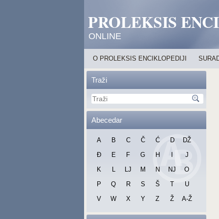
PROLEKSIS ENC
ONLINE
O PROLEKSIS ENCIKLOPEDIJI
SURAD
Traži
Abecedar
A
B
C
Č
Ć
D
DŽ
Đ
E
F
G
H
I
J
K
L
LJ
M
N
NJ
O
P
Q
R
S
Š
T
U
V
W
X
Y
Z
Ž
A-Ž