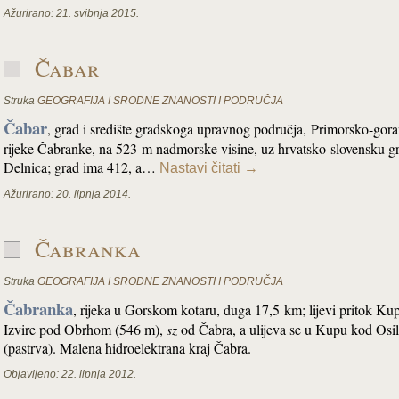
Ažurirano:
21. svibnja 2015.
Čabar
Struka
GEOGRAFIJA I SRODNE ZNANOSTI I PODRUČJA
Čabar
, grad i središte gradskoga upravnog područja,
Primorsko-gora
rijeke Čabranke, na 523 m nadmorske visine, uz hrvatsko-slovensku g
Delnica; grad ima 412, a…
Nastavi čitati
→
Ažurirano:
20. lipnja 2014.
Čabranka
Struka
GEOGRAFIJA I SRODNE ZNANOSTI I PODRUČJA
Čabranka
, rijeka u Gorskom kotaru, duga 17,5 km; lijevi pritok K
Izvire pod Obrhom (546 m),
sz
od Čabra, a ulijeva se u Kupu kod Osil
(pastrva). Malena hidroelektrana kraj Čabra.
Objavljeno:
22. lipnja 2012.