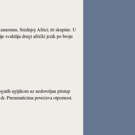
 Kamerunu, Srednjoj Africi; tri skupine. U
je svahilija drugi afrički jezik po broju
bogatih ugljikom uz nedovoljan pristup
 i dr. Pneumaticima povećava otpornost.