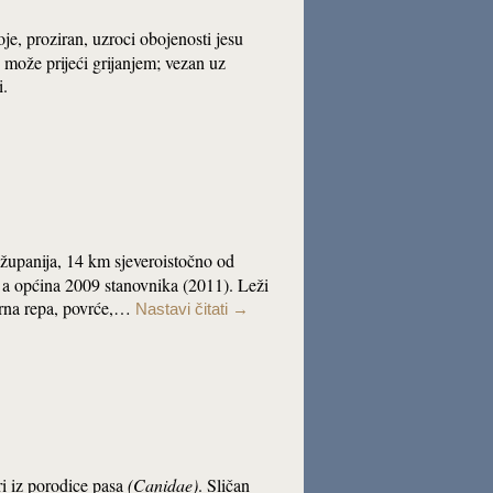
oje, proziran, uzroci obojenosti jesu
 može prijeći grijanjem; vezan uz
i.
a županija, 14 km sjeveroistočno od
 a općina 2009 stanovnika (2011). Leži
ćerna repa, povrće,…
Nastavi čitati
→
ri iz porodice pasa
(Canidae)
. Sličan