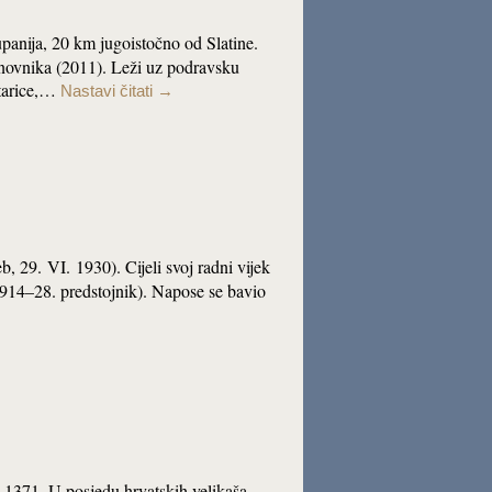
upanija, 20 km jugoistočno od Slatine.
novnika (2011). Leži uz podravsku
itarice,…
Nastavi čitati
→
, 29. VI. 1930). Cijeli svoj radni vijek
1914–28. predstojnik). Napose se bavio
n 1371. U posjedu hrvatskih velikaša