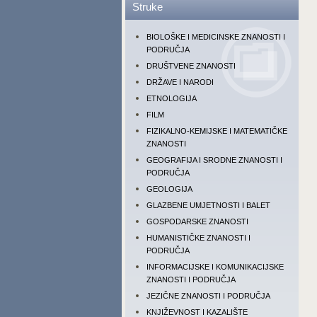
Struke
BIOLOŠKE I MEDICINSKE ZNANOSTI I
PODRUČJA
DRUŠTVENE ZNANOSTI
DRŽAVE I NARODI
ETNOLOGIJA
FILM
FIZIKALNO-KEMIJSKE I MATEMATIČKE
ZNANOSTI
GEOGRAFIJA I SRODNE ZNANOSTI I
PODRUČJA
GEOLOGIJA
GLAZBENE UMJETNOSTI I BALET
GOSPODARSKE ZNANOSTI
HUMANISTIČKE ZNANOSTI I
PODRUČJA
INFORMACIJSKE I KOMUNIKACIJSKE
ZNANOSTI I PODRUČJA
JEZIČNE ZNANOSTI I PODRUČJA
KNJIŽEVNOST I KAZALIŠTE