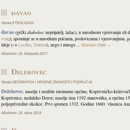
đavao
Struka
ETNOLOGIJA
đavao
(grčki
diabolos:
neprijatelj, lažac), u narodnom vjerovanju zli d
); spominje se u narodnim pričama, poslovicama i vjerovanjima, g
vrag
ideje (→
,
), nego i mnoge…
Lucifer
Sotona
Nastavi čitati
→
Ažurirano:
16. listopada 2017.
Đelekovec
Struka
GEOGRAFIJA I SRODNE ZNANOSTI I PODRUČJA
Đelekovec
, naselje i središte istoimene općine, Koprivničko-križeva
Koprivnice, nedaleko Drave; naselje ima 1192 stanovnika, a općina 15
poljoprivredne okolice. Prvi spomen 1332. Godine 1660. vlasnica A
Ažurirano:
18. rujna 2014.