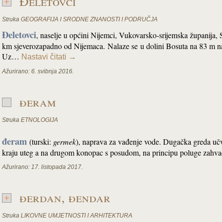
Đeletovci
Struka
GEOGRAFIJA I SRODNE ZNANOSTI I PODRUČJA
Đeletovci
, naselje u općini Nijemci, Vukovarsko-srijemska županija, 
km sjeverozapadno od Nijemaca.
Nalaze se
u dolini Bosuta na 83 m 
U
z…
Nastavi čitati
→
Ažurirano:
6. svibnja 2016.
đeram
Struka
ETNOLOGIJA
đeram
(turski:
germek
), naprava za vađenje vode. Dugačka greda učv
kraju uteg a na drugom konopac s posudom, na principu poluge zahva
Ažurirano:
17. listopada 2017.
đerdan, đendar
Struka
LIKOVNE UMJETNOSTI I ARHITEKTURA