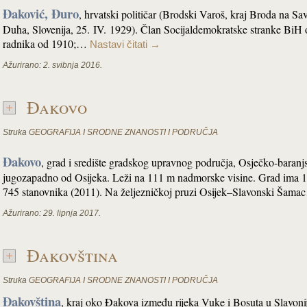
Đaković, Đuro
, hrvatski političar (Brodski Varoš, kraj Broda na Sav
Duha, Slovenija, 25. IV. 1929). Član Socijaldemokratske stranke BiH 
radnika od 1910;…
Nastavi čitati
→
Ažurirano:
2. svibnja 2016.
Đakovo
Struka
GEOGRAFIJA I SRODNE ZNANOSTI I PODRUČJA
Đakovo
, grad i središte gradskog upravnog područja, Osječko-baranj
jugozapadno od Osijeka. Leži na 111 m nadmorske visine. Grad ima 1
745 stanovnika (2011). Na željezničkoj pruzi Osijek–Slavonski Šam
Ažurirano:
29. lipnja 2017.
Đakovština
Struka
GEOGRAFIJA I SRODNE ZNANOSTI I PODRUČJA
Đakovština
, kraj oko Đakova između rijeka Vuke i Bosuta u Slavonij