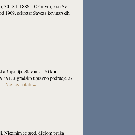
i, 30. XI. 1886 – Oštri vrh, kraj Sv.
od 1909, sekretar Saveza kovinarskih
ska županija, Slavonija, 50 km
9 491, a gradsko upravno područje 27
ac…
Nastavi čitati
→
i. Njezinim se sred. dijelom pruža