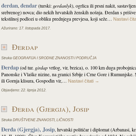
đerdan
đendar
,
(turski:
gerdanlyk
), ogrlica ili prsni nakit, sastavlje
srebrenog) novca; dio nekih hrvatskih ženskih nošnja. Đerdan s priši
tekstilnoj podlozi u obliku prednjega prevjesa, koji seže…
Nastavi čit
Ažurirano:
17. listopada 2017.
Đerdap
Struka
GEOGRAFIJA I SRODNE ZNANOSTI I PODRUČJA
Đerdap
(od tur.
girdap
vrtlog, vir, brzica), o. 100 km duga probojn
Panonske i Vlaške nizine, na granici Srbije i Crne Gore i Rumunjske. S
ili Gornja klisura, Gospođin vir,…
Nastavi čitati
→
Objavljeno:
22. lipnja 2012.
Đerđa (Gjergja), Josip
Struka
DRUŠTVENE ZNANOSTI
,
LIČNOSTI
Đerđa (Gjergja), Josip
, hrvatski političar i diplomat (Arbanasi, 