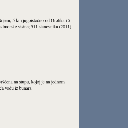
Srijem,
5 km jugoistočno
od Orolika i 5
nadmorske visine
; 511 stanovnika (2011).
ršćena na stupu, kojoj je na jednom
ća vodu iz bunara.