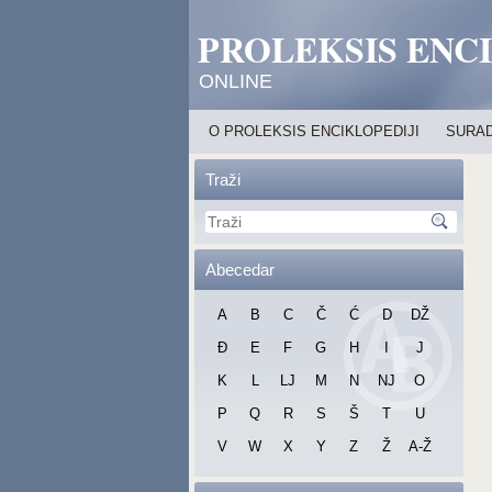
PROLEKSIS ENC
ONLINE
O PROLEKSIS ENCIKLOPEDIJI
SURAD
Traži
Abecedar
A
B
C
Č
Ć
D
DŽ
Đ
E
F
G
H
I
J
K
L
LJ
M
N
NJ
O
P
Q
R
S
Š
T
U
V
W
X
Y
Z
Ž
A-Ž