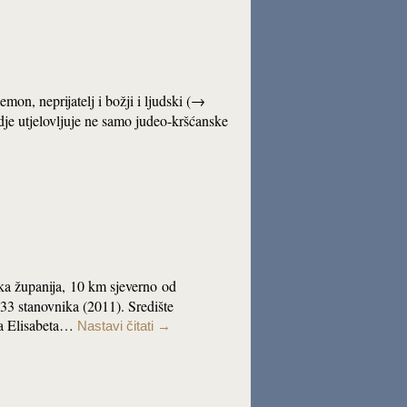
emon, neprijatelj i božji i ljudski (→
dje utjelovljuje ne samo judeo-kršćanske
čka županija, 10 km sjeverno od
33 stanovnika (2011). Središte
na Elisabeta…
Nastavi čitati
→