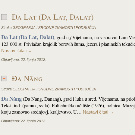
Đa Lat (Da Lat, Dalat)
Struka
GEOGRAFIJA I SRODNE ZNANOSTI I PODRUČJA
Đa Lat
(Da Lat, Dalat)
, grad u
j
Vijetnamu, na visoravni Lam Vi
123 000 st. Privlačan krajolik borovih šuma, jezera i planinskih teku
Nastavi čitati
→
Objavljeno:
22. lipnja 2012.
Đa Năng
Struka
GEOGRAFIJA I SRODNE ZNANOSTI I PODRUČJA
Đa Năng
(Da Nang, Danang), grad i luka u sred. Vijetnamu, na priobal
Tekst. ind. (pamuk, svila). Politehničko učilište (1976), bolnica. Muz
kraju zasnovao srednjovj. kraljevstvo. U…
Nastavi čitati
→
Objavljeno:
22. lipnja 2012.