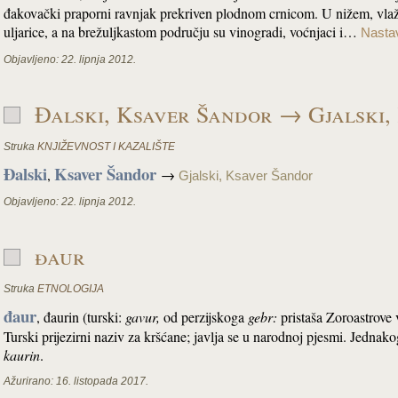
đakovački praporni ravnjak prekriven plodnom crnicom. U nižem, vlažn
uljarice, a na brežuljkastom području su vinogradi, voćnjaci i…
Nastav
Objavljeno:
22. lipnja 2012.
Đalski, Ksaver Šandor → Gjalski,
Struka
KNJIŽEVNOST I KAZALIŠTE
Đalski
Ksaver Šandor
,
→
Gjalski, Ksaver Šandor
Objavljeno:
22. lipnja 2012.
đaur
Struka
ETNOLOGIJA
đaur
, đaurin (turski:
gavur
,
od perzijskoga
gebr:
pristaša Zoroastrove 
Turski prijezirni naziv za kršćane; javlja se u narodnoj pjesmi. Jednako
kaurin
.
Ažurirano:
16. listopada 2017.