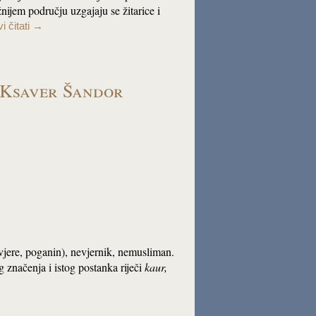
ijem području uzgajaju se žitarice i
i čitati
→
 Ksaver Šandor
vjere, poganin), nevjernik, nemusliman.
g značenja i istog postanka riječi
kaur
,