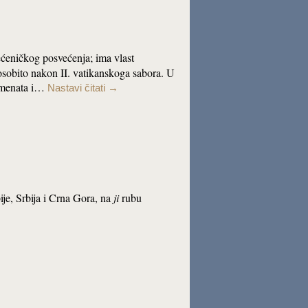
većeničkog posvećenja; ima vlast
 osobito nakon II. vatikanskoga sabora. U
ramenata i…
Nastavi čitati
→
ije, Srbija i Crna Gora, na
ji
rubu