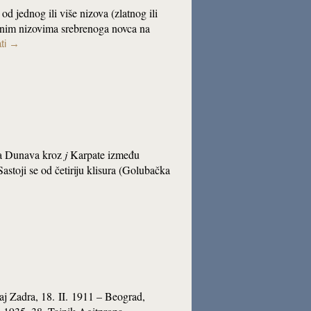
n od jednog ili više nizova (zlatnog ili
venim nizovima srebrenoga novca na
ati
→
ica Dunava kroz
j
Karpate između
astoji se od četiriju klisura (Golubačka
kraj Zadra, 18. II. 1911 – Beograd,