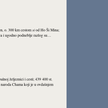
en, o. 300 km cestom
si
od Ho Ši Mina;
ćica i ugodno podneblje razlog su…
noj željeznici i cesti; 439 400 st.
ej naroda Chama koji je u ovdašnjem