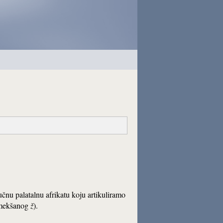
učnu palatalnu afrikatu koju artikuliramo
mekšanog
ž
).