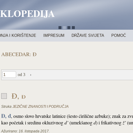
IKLOPEDIJA
NJA I KORIŠTENJE
IMPRESUM
DRŽAVE SVIJETA
POMOĆ
ABECEDAR: Đ
od 3
›
Đ, đ
Struka
JEZIČNE ZNANOSTI I PODRUČJA
Đ, đ
,
osmo slovo hrvatske latinice (šesto ćirilične azbuke); znak za zv
kao početak i sredinu okluzivnog
d’
(umekšanog
d
) i frikativnog
ž’
(u
Ažurirano:
16. listopada 2017.