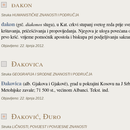
đakon
Struka
HUMANISTIČKE ZNANOSTI I PODRUČJA
đakon
(grč.
diakonos
sluga), u Kat. crkvi stupanj svetog reda prije s
krštavanja, pričešćivanja i propovijedanja. Njegova je uloga povećana
prvo kršć. vrijeme pomoćnik apostola i biskupa pri podjeljivanju sak
Objavljeno:
22. lipnja 2012.
Đakovica
Struka
GEOGRAFIJA I SRODNE ZNANOSTI I PODRUČJA
Đakovica
(alb. Gjakova i Gjakovë), grad u pokrajini Kosovu na J Srb
Metohijske zavale; 71 500 st., većinom Albanci. Tekst. ind.
Objavljeno:
22. lipnja 2012.
Đaković, Đuro
Struka
LIČNOSTI
,
POVIJEST I POVIJESNE ZNANOSTI