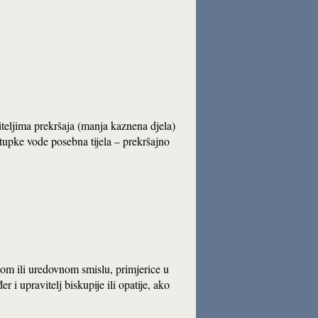
teljima prekršaja (manja kaznena djela)
stupke vode posebna tijela – prekršajno
skom ili uredovnom smislu, primjerice u
r i upravitelj biskupije ili opatije, ako