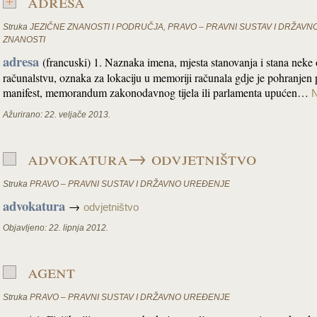
adresa
Struka
JEZIČNE ZNANOSTI I PODRUČJA
,
PRAVO – PRAVNI SUSTAV I DRŽAV
ZNANOSTI
adresa
(francuski) 1. Naznaka imena, mjesta stanovanja i stana neke o
računalstvu, oznaka za lokaciju u memoriji računala gdje je pohranjen p
manifest, memorandum zakonodavnog tijela ili parlamenta upućen…
N
Ažurirano:
22. veljače 2013.
advokatura→ odvjetništvo
Struka
PRAVO – PRAVNI SUSTAV I DRŽAVNO UREĐENJE
advokatura
→
odvjetništvo
Objavljeno:
22. lipnja 2012.
agent
Struka
PRAVO – PRAVNI SUSTAV I DRŽAVNO UREĐENJE