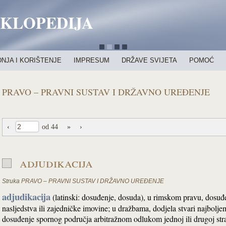
IKLOPEDIJA
NJA I KORIŠTENJE
IMPRESUM
DRŽAVE SVIJETA
POMOĆ
PRAVO – PRAVNI SUSTAV I DRŽAVNO UREĐENJE
‹
od 44
»
›
adjudikacija
Struka
PRAVO – PRAVNI SUSTAV I DRŽAVNO UREĐENJE
adjudikacija
(latinski: dosuđenje, dosuda), u rimskom pravu, dosuđ
nasljedstva ili zajedničke imovine; u dražbama, dodjela stvari najbo
dosuđenje spornog područja arbitražnom odlukom jednoj ili drugoj stra