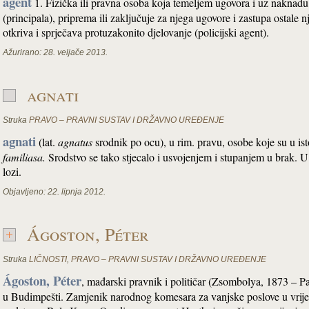
agent
1. Fizička ili pravna osoba koja temeljem ugovora i uz naknadu 
(principala), priprema ili zaključuje za njega ugovore i zastupa ostale 
otkriva i sprječava protuzakonito djelovanje (policijski agent).
Ažurirano:
28. veljače 2013.
agnati
Struka
PRAVO – PRAVNI SUSTAV I DRŽAVNO UREĐENJE
agnati
(lat.
agnatus
srodnik po ocu), u rim. pravu, osobe koje su u ist
familiasa.
Srodstvo se tako stjecalo i usvojenjem i stupanjem u brak. 
lozi.
Objavljeno:
22. lipnja 2012.
Ágoston, Péter
Struka
LIČNOSTI
,
PRAVO – PRAVNI SUSTAV I DRŽAVNO UREĐENJE
Ágoston, Péter
, mađarski pravnik i političar (Zsombolya, 1873 – Pa
u Budimpešti. Zamjenik narodnog komesara za vanjske poslove u vri