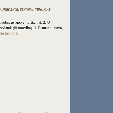
NO UREĐENJE
,
TEHNIKA I TEHNIČKE
sobe, ustanove, tvrtke i sl. 2. U
odatak (ili naredba). 3. Pismena izjava,
astavi čitati
→