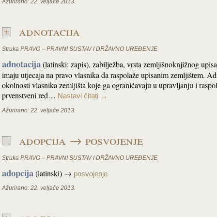
Ažurirano:
22. veljače 2013.
adnotacija
Struka
PRAVO – PRAVNI SUSTAV I DRŽAVNO UREĐENJE
adnotacija
(latinski: zapis), zabilježba, vrsta zemljišnoknjižnog upis
imaju utjecaja na pravo vlasnika da raspolaže upisanim zemljištem. Ad
okolnosti vlasnika zemljišta koje ga ograničavaju u upravljanju i rasp
prvenstveni red…
Nastavi čitati
→
Ažurirano:
22. veljače 2013.
adopcija → posvojenje
Struka
PRAVO – PRAVNI SUSTAV I DRŽAVNO UREĐENJE
adopcija
(latinski) →
posvojenje
Ažurirano:
22. veljače 2013.