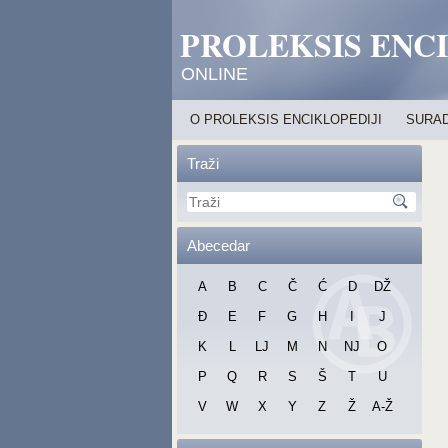
PROLEKSIS ENC
ONLINE
O PROLEKSIS ENCIKLOPEDIJI
SURAD
Traži
Abecedar
A
B
C
Č
Ć
D
DŽ
Đ
E
F
G
H
I
J
K
L
LJ
M
N
NJ
O
P
Q
R
S
Š
T
U
V
W
X
Y
Z
Ž
A-Ž