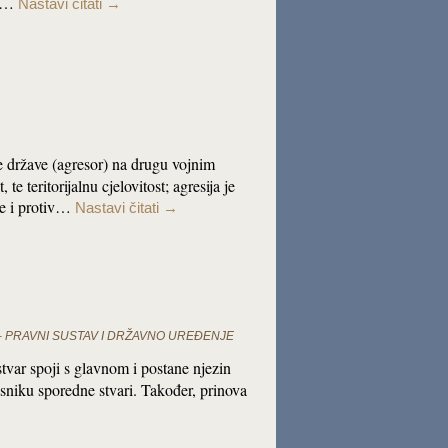
en…
Nastavi čitati
→
 države (agresor) na drugu vojnim
e teritorijalnu cjelovitost; agresija je
ve i protiv…
Nastavi čitati
→
– PRAVNI SUSTAV I DRŽAVNO UREĐENJE
stvar spoji s glavnom i postane njezin
asniku sporedne stvari. Također, prinova