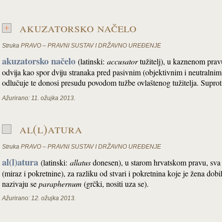
akuzatorsko načelo
Struka
PRAVO – PRAVNI SUSTAV I DRŽAVNO UREĐENJE
akuzatorsko načelo
(latinski:
accusator
tužitelj), u kaznenom pra
odvija kao spor dviju stranaka pred pasivnim (objektivnim i neutralnim
odlučuje te donosi presudu povodom tužbe ovlaštenog tužitelja. Sup
Ažurirano:
11. ožujka 2013.
al(l)atura
Struka
PRAVO – PRAVNI SUSTAV I DRŽAVNO UREĐENJE
al(l)atura
(latinski:
allatus
donesen), u starom hrvatskom pravu, sva 
(miraz i pokretnine), za razliku od stvari i pokretnina koje je žena dob
nazivaju se
paraphernum
(grčki, nositi uza se).
Ažurirano:
12. ožujka 2013.