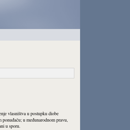
enje vlasništva u postupku diobe
ljem ponuđaču; u međunarodnom pravu,
ni u sporu.