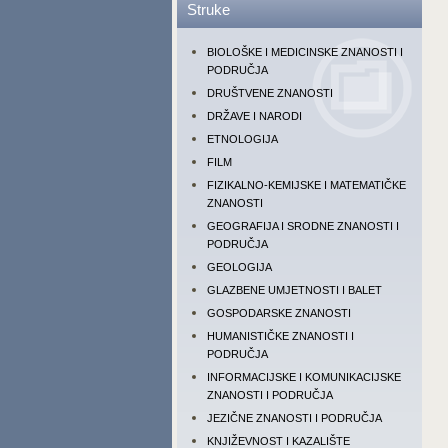
Struke
BIOLOŠKE I MEDICINSKE ZNANOSTI I
PODRUČJA
DRUŠTVENE ZNANOSTI
DRŽAVE I NARODI
ETNOLOGIJA
FILM
FIZIKALNO-KEMIJSKE I MATEMATIČKE
ZNANOSTI
GEOGRAFIJA I SRODNE ZNANOSTI I
PODRUČJA
GEOLOGIJA
GLAZBENE UMJETNOSTI I BALET
GOSPODARSKE ZNANOSTI
HUMANISTIČKE ZNANOSTI I
PODRUČJA
INFORMACIJSKE I KOMUNIKACIJSKE
ZNANOSTI I PODRUČJA
JEZIČNE ZNANOSTI I PODRUČJA
KNJIŽEVNOST I KAZALIŠTE