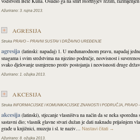
vodstvom Bele Kuna. Osudio ga na smrt Horthyjev režim, razmijenj
Ažurirano:
3. rujna 2013.
agresija
Struka
PRAVO – PRAVNI SUSTAV I DRŽAVNO UREĐENJE
agresija
(latinski: napadaj) 1. U međunarodnom pravu, napadaj jedne
snagama i svim sredstvima na njezino područje, neovisnost i suverenost, t
svako djelovanje usmjereno protiv postojanja i neovisnosti druge drža
Ažurirano:
1. ožujka 2013.
akcesija
Struka
INFORMACIJSKE I KOMUNIKACIJSKE ZNANOSTI I PODRUČJA
,
PRAVO 
akcesija
(latinski), stjecanje vlasništva na način da se neka sporedna 
sastavni dio; vlasnik glavne stvari dužan je dati naknadu prijašnjem vl
građe u knjižnici, muzeju i sl. te naziv…
Nastavi čitati
→
Ažurirano:
8. ožujka 2013.