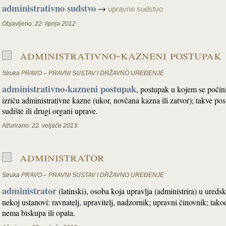
administrativno sudstvo
→
upravno sudstvo
Objavljeno:
22. lipnja 2012.
administrativno-kazneni postupak
Struka
PRAVO – PRAVNI SUSTAV I DRŽAVNO UREĐENJE
administrativno-kazneni postupak
, postupak u kojem se počini
izriču administrativne kazne (ukor, novčana kazna ili zatvor); takve po
sudište ili drugi organi uprave.
Ažurirano:
22. veljače 2013.
administrator
Struka
PRAVO – PRAVNI SUSTAV I DRŽAVNO UREĐENJE
administrator
(latinski), osoba koja upravlja (administrira) u ured
nekoj ustanovi: ravnatelj, upravitelj, nadzornik; upravni činovnik; takođe
nema biskupa ili opata.