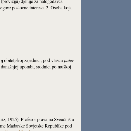
(proviziju) djeluje za nalogodavca
njegove poslovne interese. 2. Osoba koja
oj obiteljskoj zajednici, pod vlašću
pater
U današnjoj uporabi, srodnici po muškoj
riz, 1925). Profesor prava na Sveučilištu
jeme Mađarske Sovjetske Republike pod