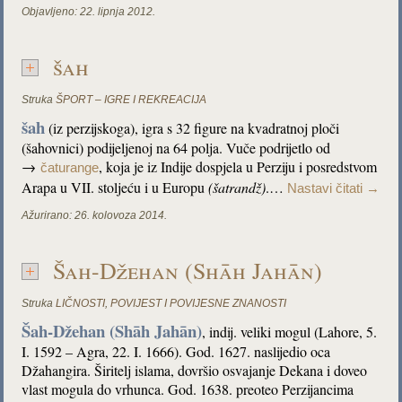
Objavljeno:
22. lipnja 2012.
šah
Struka
ŠPORT – IGRE I REKREACIJA
šah
(iz perzijskoga), igra s 32 figure na kvadratnoj ploči
(šahovnici) podijeljenoj na 64 polja. Vuče podrijetlo od
→
, koja je iz Indije dospjela u Perziju i posredstvom
čaturange
Arapa u VII. stoljeću i u Europu
(šatrandž)
.…
Nastavi čitati
→
Ažurirano:
26. kolovoza 2014.
Šah-Džehan (Shāh Jahān)
Struka
LIČNOSTI
,
POVIJEST I POVIJESNE ZNANOSTI
Šah-Džehan (Shāh Jahān)
, indij. veliki mogul (Lahore, 5.
I. 1592 – Agra, 22. I. 1666). God. 1627. naslijedio oca
Džahangira. Širitelj islama, dovršio osvajanje Dekana i doveo
vlast mogula do vrhunca. God. 1638. preoteo Perzijancima