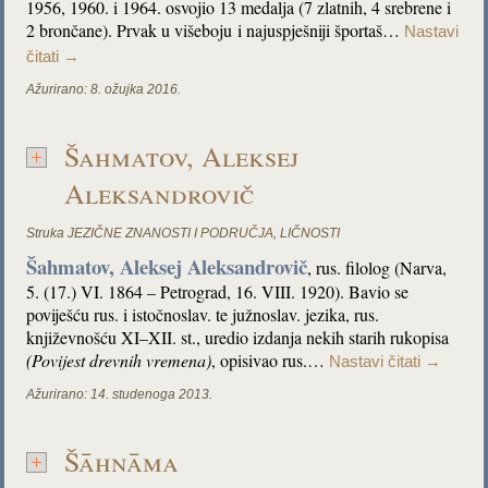
1956, 1960. i 1964. osvojio 13 medalja (7 zlatnih, 4 srebrene i
2 brončane). Prvak u višeboju i najuspješniji športaš…
Nastavi
čitati
→
Ažurirano:
8. ožujka 2016.
Šahmatov, Aleksej
Aleksandrovič
Struka
JEZIČNE ZNANOSTI I PODRUČJA
,
LIČNOSTI
Šahmatov, Aleksej Aleksandrovič
, rus. filolog (Narva,
5. (17.) VI. 1864 – Petrograd, 16. VIII. 1920). Bavio se
poviješću rus. i istočnoslav. te južnoslav. jezika, rus.
književnošću XI–XII. st., uredio izdanja nekih starih rukopisa
(Povijest drevnih vremena)
, opisivao rus.…
Nastavi čitati
→
Ažurirano:
14. studenoga 2013.
Šāhnāma