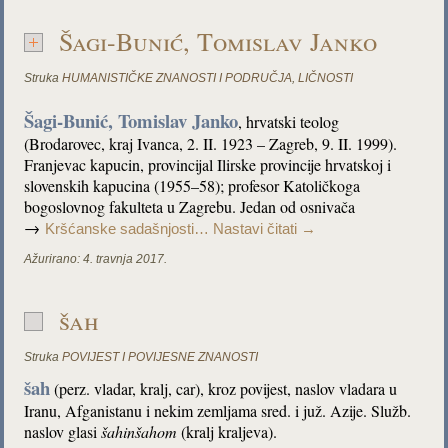
Šagi-Bunić, Tomislav Janko
Struka
HUMANISTIČKE ZNANOSTI I PODRUČJA
,
LIČNOSTI
Šagi-Bunić, Tomislav Janko
, hrvatski teolog
(Brodarovec, kraj Ivanca, 2. II. 1923 – Zagreb, 9. II. 1999).
Franjevac kapucin, provincijal Ilirske provincije hrvatskoj i
slovenskih kapucina (1955–58); profesor Katoličkoga
bogoslovnog fakulteta u Zagrebu. Jedan od osnivača
→
Kršćanske sadašnjosti…
Nastavi čitati
→
Ažurirano:
4. travnja 2017.
šah
Struka
POVIJEST I POVIJESNE ZNANOSTI
šah
(perz. vladar, kralj, car), kroz povijest, naslov vladara u
Iranu, Afganistanu i nekim zemljama sred. i juž. Azije. Služb.
naslov glasi
šahinšahom
(kralj kraljeva).