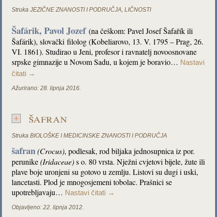
Struka
JEZIČNE ZNANOSTI I PODRUČJA
,
LIČNOSTI
Šafárik,
Pavol Jozef
(na češkom: Pavel Josef Šafařík ili
Šafárik), slovački filolog (Kobeliarovo, 13. V. 1795 – Prag, 26.
VI. 1861). Studirao u Jeni, profesor i ravnatelj novoosnovane
srpske gimnazije u Novom Sadu, u kojem je boravio…
Nastavi
čitati
→
Ažurirano:
28. lipnja 2016.
šafran
Struka
BIOLOŠKE I MEDICINSKE ZNANOSTI I PODRUČJA
šafran
(Crocus)
, podlesak, rod biljaka jednosupnica iz por.
perunike
(Iridaceae)
s o. 80 vrsta. Nježni cvjetovi bijele, žute ili
plave boje uronjeni su gotovo u zemlju. Listovi su dugi i uski,
lancetasti. Plod je mnogosjemeni tobolac. Prašnici se
upotrebljavaju…
Nastavi čitati
→
Objavljeno:
22. lipnja 2012.