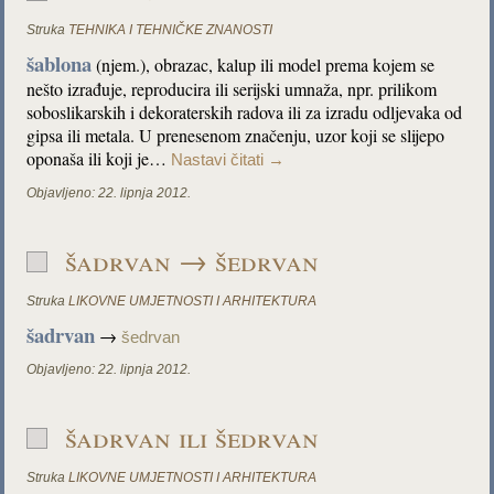
Struka
TEHNIKA I TEHNIČKE ZNANOSTI
šablona
(njem.), obrazac, kalup ili model prema kojem se
nešto izrađuje, reproducira ili serijski umnaža, npr. prilikom
soboslikarskih i dekoraterskih radova ili za izradu odljevaka od
gipsa ili metala. U prenesenom značenju, uzor koji se slijepo
oponaša ili koji je…
Nastavi čitati
→
Objavljeno:
22. lipnja 2012.
šadrvan → šedrvan
Struka
LIKOVNE UMJETNOSTI I ARHITEKTURA
šadrvan
→
šedrvan
Objavljeno:
22. lipnja 2012.
šadrvan ili šedrvan
Struka
LIKOVNE UMJETNOSTI I ARHITEKTURA