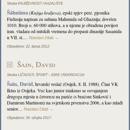
Struka
KNJIŽEVNOST I KAZALIŠTE
Šāhnāma
(Knjiga kraljeva)
, epski spjev perz. pjesnika
Firdusija napisan za sultana Mahmuda od Ghaznija; dovršen
1010. Broji o. 60 000 stihova, a u njemu je obrađena povijest
iran. vladara od mitskih vremena do propasti dinastije Sasanida
u VII. st.…
Nastavi čitati
→
Objavljeno:
22. lipnja 2012.
Šain, David
Struka
LIČNOSTI
,
ŠPORT – IGRE I REKREACIJA
Šain, David
, hrvatski veslač (Osijek, 8. II. 1988). Član VK
Iktus iz Osijeka. Već kao junior istaknuo se osvajanjem
drugoga mjesta u četvercu na pariće (s braćom Sinković i
Damirom Martinom) na svjetskom prvenstvu 2006, a kao mlađi
senior…
Nastavi čitati
→
Objavljeno:
30. ožujka 2017.