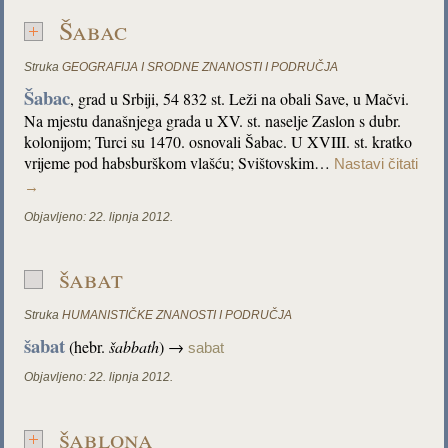
Šabac
Struka
GEOGRAFIJA I SRODNE ZNANOSTI I PODRUČJA
Šabac
,
grad u Srbiji, 54 832 st. Leži na obali Save, u Mačvi.
Na mjestu današnjega grada u XV. st. naselje Zaslon s dubr.
kolonijom; Turci su 1470. osnovali Šabac. U XVIII. st. kratko
vrijeme pod habsburškom vlašću; Svištovskim…
Nastavi čitati
→
Objavljeno:
22. lipnja 2012.
šabat
Struka
HUMANISTIČKE ZNANOSTI I PODRUČJA
šabat
(hebr.
šabbath
) →
sabat
Objavljeno:
22. lipnja 2012.
šablona