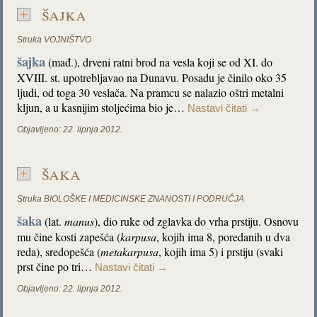
šajka
Struka
VOJNIŠTVO
šajka
(mađ.), drveni ratni brod na vesla koji se od XI. do
XVIII. st. upotrebljavao na Dunavu. Posadu je činilo oko 35
ljudi, od toga 30 veslača. Na pramcu se nalazio oštri metalni
kljun, a u kasnijim stoljećima bio je…
Nastavi čitati
→
Objavljeno:
22. lipnja 2012.
šaka
Struka
BIOLOŠKE I MEDICINSKE ZNANOSTI I PODRUČJA
šaka
(lat.
manus
), dio ruke od zglavka do vrha prstiju. Osnovu
mu čine kosti zapešća (
karpusa
, kojih ima 8, poredanih u dva
reda), sredopešća (
metakarpusa
, kojih ima 5) i prstiju (svaki
prst čine po tri…
Nastavi čitati
→
Objavljeno:
22. lipnja 2012.