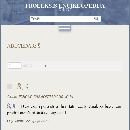
PROLEKSIS ENCIKLOPEDIJA
ONLINE
ABECEDAR: Š
od 27
»
›
Š, š
Struka
JEZIČNE ZNANOSTI I PODRUČJA
Š, š
1. Dvadeset i peto slovo hrv. latinice. 2. Znak za bezvučni
prednjonepčani šuštavi suglasnik.
Objavljeno:
22. lipnja 2012.