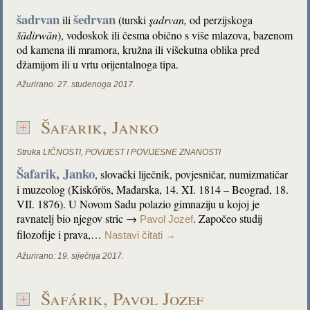
šadrvan
šedrvan
ili
(turski
şadrvan,
od perzijskoga
šādirwān
), vodoskok ili česma obično s više mlazova, bazenom
od kamena ili mramora, kružna ili višekutna oblika pred
džamijom ili u vrtu orijentalnoga tipa.
Ažurirano:
27. studenoga 2017.
Šafarik, Janko
Struka
LIČNOSTI
,
POVIJEST I POVIJESNE ZNANOSTI
Šafarik, Janko
, slovački liječnik, povjesničar, numizmatičar
i muzeolog (Kiskőrös, Mađarska, 14. XI. 1814 – Beograd, 18.
VII. 1876). U Novom Sadu polazio gimnaziju u kojoj je
ravnatelj bio njegov stric →
. Započeo studij
Pavol Jozef
filozofije i prava,…
Nastavi čitati
→
Ažurirano:
19. siječnja 2017.
Šafárik, Pavol Jozef