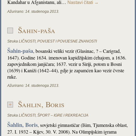
Kandahar u Afganistanu, ali…
Nastavi čitati
→
Ažurirano:
14. studenoga 2013.
Šahin-paša
Struka
LIČNOSTI
,
POVIJEST I POVIJESNE ZNANOSTI
Šahin-paša
, bosanski veliki vezir (Glasinac, ? – Carigrad,
1647). Godine 1634. imenovan kapidžijskim ćehajom, a 1636.
zapovjednikom janjičara; 1637. vezir u Siriji, potom u Bosni
(1639) i Kaniži (1642–44), gdje je zapamćen kao vezir čvrste
ruke.
Ažurirano:
14. studenoga 2013.
Šahlin, Boris
Struka
LIČNOSTI
,
ŠPORT – IGRE I REKREACIJA
Šahlin, Boris
, sovjetski gimnastičar (Išim, Tjumenska oblast,
27. I. 1932 – Kijev, 30. V. 2008). Na Olimpijskim igrama