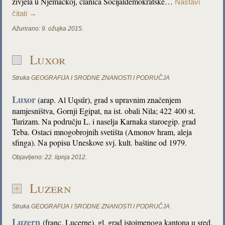
živjela u Njemačkoj, članica Socijaldemokratske…
Nastavi
čitati
→
Ažurirano:
9. ožujka 2015.
Luxor
Struka
GEOGRAFIJA I SRODNE ZNANOSTI I PODRUČJA
Luxor
(arap. Al Uqsűr), grad s upravnim značenjem
namjesništva, Gornji Egipat, na ist. obali Nila; 422 400 st.
Turizam. Na području L. i naselja Karnaka staroegip. grad
Teba. Ostaci mnogobrojnih svetišta (Amonov hram, aleja
sfinga). Na popisu Uneskove svj. kult. baštine od 1979.
Objavljeno:
22. lipnja 2012.
Luzern
Struka
GEOGRAFIJA I SRODNE ZNANOSTI I PODRUČJA
Luzern
(franc. Lucerne), gl. grad istoimenoga kantona u sred.