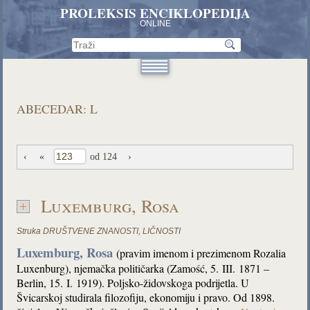
PROLEKSIS ENCIKLOPEDIJA
ONLINE
ABECEDAR: L
‹
«
od 124
›
Luxemburg, Rosa
Struka
DRUŠTVENE ZNANOSTI
,
LIČNOSTI
Luxemburg, Rosa
(pravim imenom i prezimenom Rozalia
Luxenburg), njemačka političarka (Zamość, 5. III. 1871 –
Berlin, 15. I. 1919). Poljsko-židovskoga podrijetla. U
Švicarskoj studirala filozofiju, ekonomiju i pravo. Od 1898.