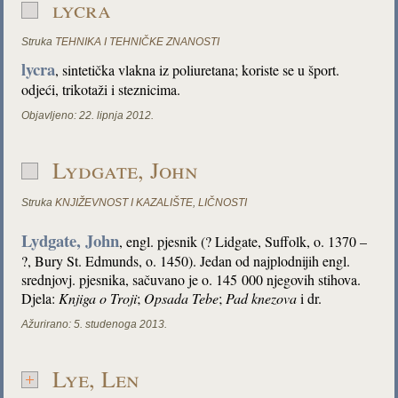
lycra
Struka
TEHNIKA I TEHNIČKE ZNANOSTI
lycra
, sintetička vlakna iz poliuretana; koriste se u šport.
odjeći, trikotaži i steznicima.
Objavljeno:
22. lipnja 2012.
Lydgate, John
Struka
KNJIŽEVNOST I KAZALIŠTE
,
LIČNOSTI
Lydgate, John
, engl. pjesnik (? Lidgate, Suffolk, o. 1370 –
?, Bury St. Edmunds, o. 1450). Jedan od najplodnijih engl.
srednjovj. pjesnika, sačuvano je o. 145 000 njegovih stihova.
Djela:
Knjiga o Troji
;
Opsada Tebe
;
Pad knezova
i dr.
Ažurirano:
5. studenoga 2013.
Lye, Len