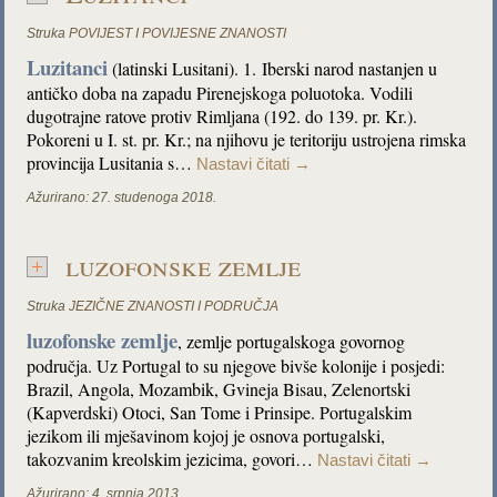
Struka
POVIJEST I POVIJESNE ZNANOSTI
Luzitanci
(latinski Lusitani). 1. Iberski narod nastanjen u
antičko doba na zapadu Pirenejskoga poluotoka. Vodili
dugotrajne ratove protiv Rimljana (192. do 139. pr. Kr.).
Pokoreni u I. st. pr. Kr.; na njihovu je teritoriju ustrojena rimska
provincija Lusitania s…
Nastavi čitati
→
Ažurirano:
27. studenoga 2018.
luzofonske zemlje
Struka
JEZIČNE ZNANOSTI I PODRUČJA
luzofonske zemlje
, zemlje portugalskoga govornog
područja. Uz Portugal to su njegove bivše kolonije i posjedi:
Brazil, Angola, Mozambik, Gvineja Bisau, Zelenortski
(Kapverdski) Otoci, San Tome i Prinsipe. Portugalskim
jezikom ili mješavinom kojoj je osnova portugalski,
takozvanim kreolskim jezicima, govori…
Nastavi čitati
→
Ažurirano:
4. srpnja 2013.