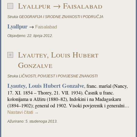
Lyallpur → Faisalabad
Struka
GEOGRAFIJA I SRODNE ZNANOSTI I PODRUČJA
Lyallpur
→
Faisalabad
Objavljeno:
22. lipnja 2012.
Lyautey, Louis Hubert
Gonzalve
Struka
LIČNOSTI
,
POVIJEST I POVIJESNE ZNANOSTI
Lyautey, Louis Hubert Gonzalve
, franc. maršal (Nancy,
17. XI. 1854 – Thorey, 21. VII. 1934). Časnik u franc.
kolonijama u Alžiru (1880–82), Indokini i na Madagaskaru
(1894–1902); general od 1902. Visoki povjerenik i generalni…
Nastavi čitati
→
Ažurirano:
5. studenoga 2013.