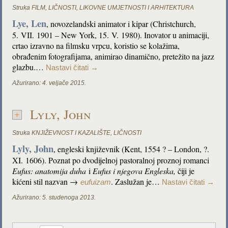
Struka
FILM
,
LIČNOSTI
,
LIKOVNE UMJETNOSTI I ARHITEKTURA
Lye, Len
, novozelandski animator i kipar (Christchurch,
5. VII. 1901 – New York, 15. V. 1980). Inovator u animaciji,
crtao izravno na filmsku vrpcu, koristio se kolažima,
obrađenim fotografijama, animirao dinamično, pretežito na jazz
glazbu.…
Nastavi čitati
→
Ažurirano:
4. veljače 2015.
Lyly, John
Struka
KNJIŽEVNOST I KAZALIŠTE
,
LIČNOSTI
Lyly, John
, engleski književnik (Kent, 1554 ? – London, ?.
XI. 1606). Poznat po dvodijelnoj pastoralnoj proznoj romanci
Eufus: anatomija duha
i
Eufus i njegova
Engleska,
čiji je
kićeni stil nazvan →
. Zaslužan je…
eufuizam
Nastavi čitati
→
Ažurirano:
5. studenoga 2013.