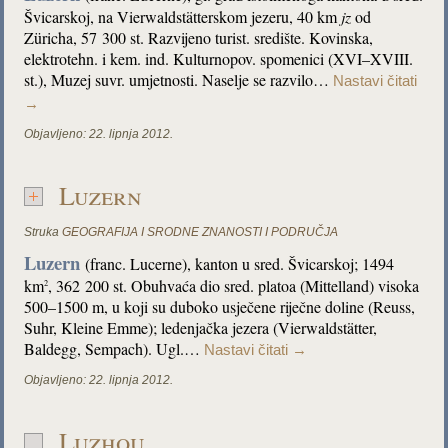
Švicarskoj, na Vierwaldstätterskom jezeru, 40 km
jz
od
Züricha, 57 300 st. Razvijeno turist. središte. Kovinska,
elektrotehn. i kem. ind. Kulturnopov. spomenici (XVI–XVIII.
st.), Muzej suvr. umjetnosti. Naselje se razvilo…
Nastavi čitati
→
Objavljeno:
22. lipnja 2012.
Luzern
Struka
GEOGRAFIJA I SRODNE ZNANOSTI I PODRUČJA
Luzern
(franc. Lucerne), kanton u sred. Švicarskoj; 1494
km
, 362 200 st. Obuhvaća dio sred. platoa (Mittelland) visoka
2
500–1500 m, u koji su duboko usječene riječne doline (Reuss,
Suhr, Kleine Emme); ledenjačka jezera (Vierwaldstätter,
Baldegg, Sempach). Ugl.…
Nastavi čitati
→
Objavljeno:
22. lipnja 2012.
Luzhou