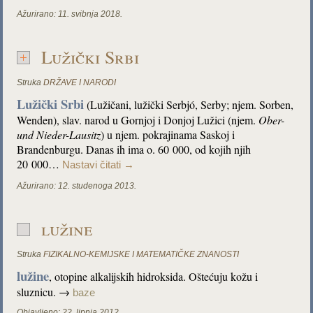
Ažurirano:
11. svibnja 2018.
Lužički Srbi
Struka
DRŽAVE I NARODI
Lužički Srbi
(Lužičani, lužički Serbjó, Serby; njem. Sorben,
Wenden), slav. narod u Gornjoj i Donjoj Lužici (njem.
Ober-
und Nieder-Lausitz
) u njem. pokrajinama Saskoj i
Brandenburgu. Danas ih ima o. 60 000, od kojih njih
20 000…
Nastavi čitati
→
Ažurirano:
12. studenoga 2013.
lužine
Struka
FIZIKALNO-KEMIJSKE I MATEMATIČKE ZNANOSTI
lužine
, otopine alkalijskih hidroksida. Oštećuju kožu i
sluznicu. →
baze
Objavljeno:
22. lipnja 2012.