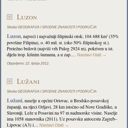
Luzon
Struka
GEOGRAFIJA I SRODNE ZNANOSTI I PODRUČJA
Luzon
, najveći i najvažniji filipinski otok; 104 688 km
(35%
2
površine Filipina), o. 40 mil. st. (oko 50% filipinskog st.).
Pretežno brdovit (najviši vrh Pulog 2924 m), pokriven u ist.
dijelu trop. kišnim šumama, a u zap.…
Nastavi čitati
→
Objavljeno:
22. lipnja 2012.
Lužani
Struka
GEOGRAFIJA I SRODNE ZNANOSTI I PODRUČJA
Lužani
, naselje u općini Oriovac, u Brodsko-posavskoj
županiji, na rijeci Orljavi, 28 km istočno od Nove Gradiške, u
Slavoniji. Leže u Posavini na 97 m nadmorske visine. Naselje
ima 1058 stanovnika (2011). Uz posavsku autocestu Zagreb–
Lipovac (A3) i…
Nastavi čitati
→