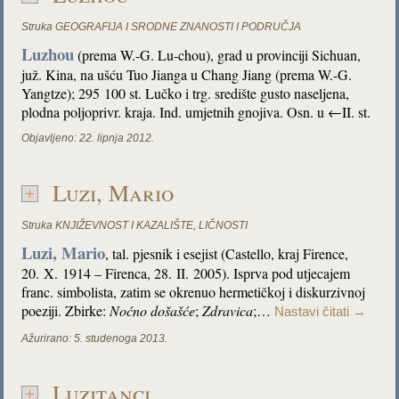
Struka
GEOGRAFIJA I SRODNE ZNANOSTI I PODRUČJA
Luzhou
(prema W.-G. Lu-chou), grad u provinciji Sichuan,
juž. Kina, na ušću Tuo Jianga u Chang Jiang (prema W.-G.
Yangtze); 295 100 st. Lučko i trg. središte gusto naseljena,
plodna poljoprivr. kraja. Ind. umjetnih gnojiva. Osn. u ←II. st.
Objavljeno:
22. lipnja 2012.
Luzi, Mario
Struka
KNJIŽEVNOST I KAZALIŠTE
,
LIČNOSTI
Luzi, Mario
, tal. pjesnik i esejist (Castello, kraj Firence,
20. X. 1914 – Firenca, 28. II. 2005). Isprva pod utjecajem
franc. simbolista, zatim se okrenuo hermetičkoj i diskurzivnoj
poeziji. Zbirke:
Noćno došašće
;
Zdravica
;…
Nastavi čitati
→
Ažurirano:
5. studenoga 2013.
Luzitanci