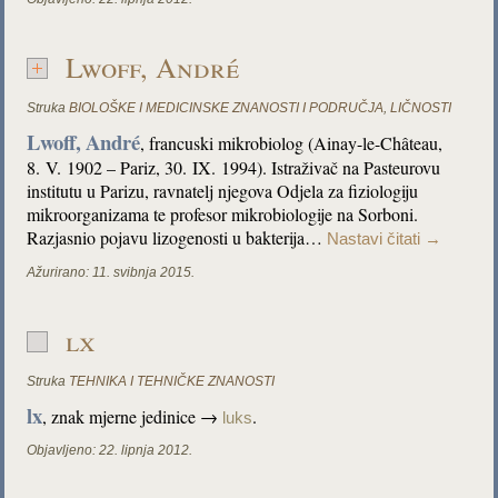
Lwoff, André
Struka
BIOLOŠKE I MEDICINSKE ZNANOSTI I PODRUČJA
,
LIČNOSTI
Lwoff,
André
, francuski mikrobiolog (Ainay-le-Château,
8. V. 1902 – Pariz, 30. IX. 1994). Istraživač na Pasteurovu
institutu u Parizu, ravnatelj njegova Odjela za fiziologiju
mikroorganizama te profesor mikrobiologije na Sorboni.
Razjasnio pojavu lizogenosti u bakterija…
Nastavi čitati
→
Ažurirano:
11. svibnja 2015.
lx
Struka
TEHNIKA I TEHNIČKE ZNANOSTI
lx
, znak mjerne jedinice →
.
luks
Objavljeno:
22. lipnja 2012.