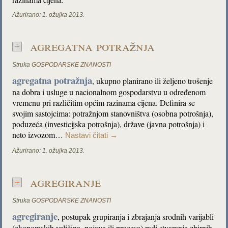
Ažurirano:
1. ožujka 2013.
agregatna potražnja
Struka
GOSPODARSKE ZNANOSTI
agregatna potražnja
, ukupno planirano ili željeno trošenje
na dobra i usluge u nacionalnom gospodarstvu u određenom
vremenu pri različitim općim razinama cijena. Definira se
svojim sastojcima: potražnjom stanovništva (osobna potrošnja),
poduzeća (investicijska potrošnja), države (javna potrošnja) i
neto izvozom…
Nastavi čitati
→
Ažurirano:
1. ožujka 2013.
agregiranje
Struka
GOSPODARSKE ZNANOSTI
agregiranje
, postupak grupiranja i zbrajanja srodnih varijabli
(ekonomskih veličina, pojava ili procesa) radi stvaranja zbirnih