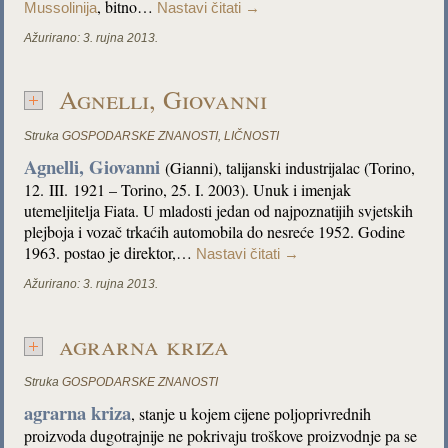
, bitno…
Mussolinija
Nastavi čitati
→
Ažurirano:
3. rujna 2013.
Agnelli, Giovanni
Struka
GOSPODARSKE ZNANOSTI
,
LIČNOSTI
Agnelli, Giovanni
(Gianni), talijanski industrijalac (Torino,
12. III. 1921 – Torino, 25. I. 2003). Unuk i imenjak
utemeljitelja Fiata. U mladosti jedan od najpoznatijih svjetskih
plejboja i vozač trkaćih automobila do nesreće 1952. Godine
1963. postao je direktor,…
Nastavi čitati
→
Ažurirano:
3. rujna 2013.
agrarna kriza
Struka
GOSPODARSKE ZNANOSTI
agrarna kriza
, stanje u kojem cijene poljoprivrednih
proizvoda dugotrajnije ne pokrivaju troškove proizvodnje pa se