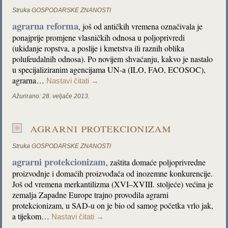
Struka
GOSPODARSKE ZNANOSTI
agrarna reforma
, još od antičkih vremena označivala je
ponajprije promjene vlasničkih odnosa u poljoprivredi
(ukidanje ropstva, a poslije i kmetstva ili raznih oblika
polufeudalnih odnosa). Po novijem shvaćanju, kakvo je nastalo
u specijaliziranim agencijama UN-a (ILO, FAO, ECOSOC),
agrarna…
Nastavi čitati
→
Ažurirano:
28. veljače 2013.
agrarni protekcionizam
Struka
GOSPODARSKE ZNANOSTI
agrarni protekcionizam
, zaštita domaće poljoprivredne
proizvodnje i domaćih proizvođača od inozemne konkurencije.
Još od vremena merkantilizma (XVI–XVIII. stoljeće) većina je
zemalja Zapadne Europe trajno provodila agrarni
protekcionizam, u SAD-u on je bio od samog početka vrlo jak,
a tijekom…
Nastavi čitati
→