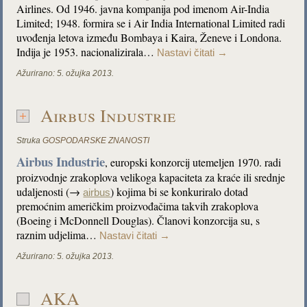
Airlines. Od 1946. javna kompanija pod imenom Air-India
Limited; 1948. formira se i Air India International Limited radi
uvođenja letova između Bombaya i Kaira, Ženeve i Londona.
Indija je 1953. nacionalizirala…
Nastavi čitati
→
Ažurirano:
5. ožujka 2013.
Airbus Industrie
Struka
GOSPODARSKE ZNANOSTI
Airbus Industrie
, europski konzorcij utemeljen 1970. radi
proizvodnje zrakoplova velikoga kapaciteta za kraće ili srednje
udaljenosti (→
) kojima bi se konkuriralo dotad
airbus
premoćnim američkim proizvođačima takvih zrakoplova
(Boeing i McDonnell Douglas). Članovi konzorcija su, s
raznim udjelima…
Nastavi čitati
→
Ažurirano:
5. ožujka 2013.
AKA