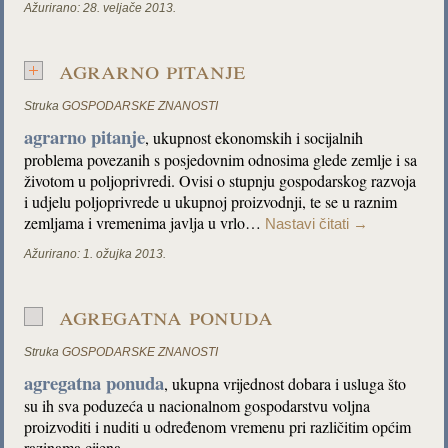
Ažurirano:
28. veljače 2013.
agrarno pitanje
Struka
GOSPODARSKE ZNANOSTI
agrarno pitanje
, ukupnost ekonomskih i socijalnih
problema povezanih s posjedovnim odnosima glede zemlje i sa
životom u poljoprivredi. Ovisi o stupnju gospodarskog razvoja
i udjelu poljoprivrede u ukupnoj proizvodnji, te se u raznim
zemljama i vremenima javlja u vrlo…
Nastavi čitati
→
Ažurirano:
1. ožujka 2013.
agregatna ponuda
Struka
GOSPODARSKE ZNANOSTI
agregatna ponuda
, ukupna vrijednost dobara i usluga što
su ih sva poduzeća u nacionalnom gospodarstvu voljna
proizvoditi i nuditi u određenom vremenu pri različitim općim
razinama cijena.