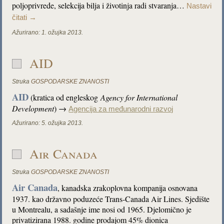
poljoprivrede, selekcija bilja i životinja radi stvaranja…
Nastavi
čitati
→
Ažurirano:
1. ožujka 2013.
AID
Struka
GOSPODARSKE ZNANOSTI
AID
(kratica od engleskog
Agency for International
Development
) →
Agencija za međunarodni razvoj
Ažurirano:
5. ožujka 2013.
Air Canada
Struka
GOSPODARSKE ZNANOSTI
Air Canada
, kanadska zrakoplovna kompanija osnovana
1937. kao državno poduzeće Trans-Canada Air Lines. Sjedište
u Montrealu, a sadašnje ime nosi od 1965. Djelomično je
privatizirana 1988. godine prodajom 45% dionica