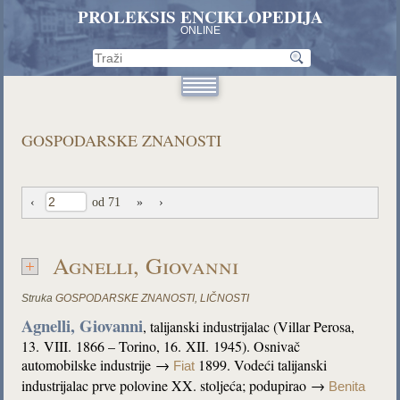
PROLEKSIS ENCIKLOPEDIJA
ONLINE
GOSPODARSKE ZNANOSTI
‹
od 71
»
›
Agnelli, Giovanni
Struka
GOSPODARSKE ZNANOSTI
,
LIČNOSTI
Agnelli, Giovanni
, talijanski industrijalac (Villar Perosa,
13. VIII. 1866 – Torino, 16. XII. 1945). Osnivač
automobilske industrije →
1899. Vodeći talijanski
Fiat
industrijalac prve polovine XX. stoljeća; podupirao →
Benita