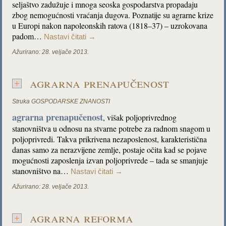
seljaštvo zadužuje i mnoga seoska gospodarstva propadaju
zbog nemogućnosti vraćanja dugova. Poznatije su agrarne krize
u Europi nakon napoleonskih ratova (1818–37) – uzrokovana
padom…
Nastavi čitati
→
Ažurirano:
28. veljače 2013.
agrarna prenapučenost
Struka
GOSPODARSKE ZNANOSTI
agrarna prenapučenost
, višak poljoprivrednog
stanovništva u odnosu na stvarne potrebe za radnom snagom u
poljoprivredi. Takva prikrivena nezaposlenost, karakteristična
danas samo za nerazvijene zemlje, postaje očita kad se pojave
mogućnosti zaposlenja izvan poljoprivrede – tada se smanjuje
stanovništvo na…
Nastavi čitati
→
Ažurirano:
28. veljače 2013.
agrarna reforma