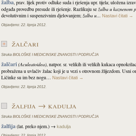
žalba
, prav. lijek protiv odluke suda i rješenja upr. tijela; uložena iz
odgađa provedbu presude ili rješenje. Razlikuju se
žalba u kaznenom p
devolutivnim i suspenzivnim djelovanjem;
žalba u…
Nastavi čitati
→
Objavljeno:
22. lipnja 2012.
žalčari
Struka
BIOLOŠKE I MEDICINSKE ZNANOSTI I PODRUČJA
žalčari
(Aculeatoidea)
, natpor. sr. velikih ili velikih kukaca opnokril
probražena u uvlačiv žalac koji je u vezi s otrovnom žlijezdom. Usni orga
Ličinke su im bez nogu…
Nastavi čitati
→
Objavljeno:
22. lipnja 2012.
žalfija → kadulja
Struka
BIOLOŠKE I MEDICINSKE ZNANOSTI I PODRUČJA
žalfija
(lat. preko njem.) →
kadulja
Objavljeno:
22. lipnja 2012.