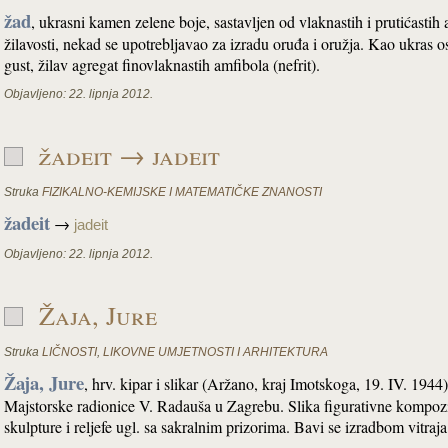
žad
, ukrasni kamen zelene boje, sastavljen od vlaknastih i prutićastih
žilavosti, nekad se upotrebljavao za izradu oruđa i oružja. Kao ukras o
gust, žilav agregat finovlaknastih amfibola (nefrit).
Objavljeno:
22. lipnja 2012.
žadeit → jadeit
Struka
FIZIKALNO-KEMIJSKE I MATEMATIČKE ZNANOSTI
žadeit
→
jadeit
Objavljeno:
22. lipnja 2012.
Žaja, Jure
Struka
LIČNOSTI
,
LIKOVNE UMJETNOSTI I ARHITEKTURA
Žaja, Jure
, hrv. kipar i slikar (Aržano, kraj Imotskoga, 19. IV. 194
Majstorske radionice V. Radauša u Zagrebu. Slika figurativne kompozi
skulpture i reljefe ugl. sa sakralnim prizorima. Bavi se izradbom vitraja