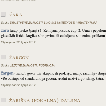
žara
Struka
DRUŠTVENE ZNANOSTI
,
LIKOVNE UMJETNOSTI I ARHITEKTURA
žara
(arap. preko španj.) 1. Zemljana posuda, ćup. 2. Urna s pepelom 
glasačkih listića, kuglica s brojevima ili ceduljama s imenima prilikom žd
Objavljeno:
22. lipnja 2012.
žargon
Struka
JEZIČNE ZNANOSTI I PODRUČJA
žargon
(franc.), govor uže skupine ili profesije, manje razumljiv drug
više odstupa od standardnoga govora; srodni nazivi argo, slang, šatra.
Objavljeno:
22. lipnja 2012.
žarišna (fokalna) daljina