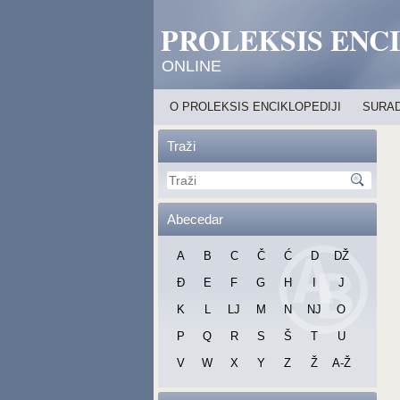
PROLEKSIS ENC
ONLINE
O PROLEKSIS ENCIKLOPEDIJI
SURAD
Traži
Abecedar
A
B
C
Č
Ć
D
DŽ
Đ
E
F
G
H
I
J
K
L
LJ
M
N
NJ
O
P
Q
R
S
Š
T
U
V
W
X
Y
Z
Ž
A-Ž