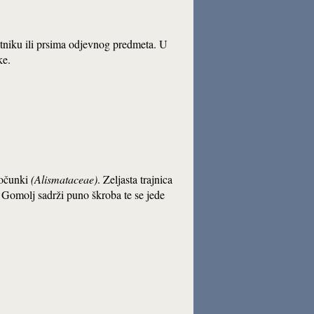
atniku ili prsima odjevnog predmeta. U
ke.
bočunki
(Alismataceae)
. Zeljasta trajnica
i. Gomolj sadrži puno škroba te se jede