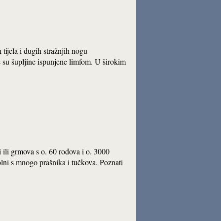
h tijela i dugih stražnjih nogu
e su šupljine ispunjene limfom. U širokim
ni ili grmova s o. 60 rodova i o. 3000
olni s mnogo prašnika i tučkova. Poznati