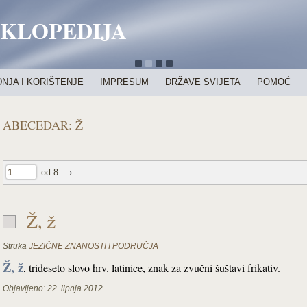
IKLOPEDIJA
NJA I KORIŠTENJE
IMPRESUM
DRŽAVE SVIJETA
POMOĆ
ABECEDAR: Ž
od 8
›
Ž, ž
Struka
JEZIČNE ZNANOSTI I PODRUČJA
Ž, ž
, trideseto slovo
hrv. latinice, znak za zvučni šuštavi frikativ.
Objavljeno:
22. lipnja 2012.