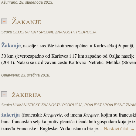
Ažurirano:
18. studenoga 2013.
Žakanje
Struka
GEOGRAFIJA I SRODNE ZNANOSTI I PODRUČJA
Žakanje
,
naselje i središte istoimene općine, u Karlovačkoj županiji,
30 km sjeverozapadno od Karlovca i 17 km zapadno od Ozlja; naselje 
(2011). Nalazi se uz državnu cestu Karlovac–Netretić–Metlika (Slove
Objavljeno:
23. siječnja 2018.
žakerija
Struka
HUMANISTIČKE ZNANOSTI I PODRUČJA
,
POVIJEST I POVIJESNE ZNAN
žakerija
(francuski:
Jacquerie,
od imena
Jacques,
kojim su francuski
buna francuskih seljaka protiv plemića i feudalnih gospodara koja je 
između Francuske i Engleske. Vođa ustanka bio je…
Nastavi čitati
→