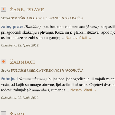
žabe, prave
Struka
BIOLOŠKE I MEDICINSKE ZNANOSTI I PODRUČJA
žabe, prave
(Ranidae)
, por. bezrepih vodozemaca
(Anura)
, zdepasti
prilagođenih skakanju i plivanju. Koža im je glatka i sluzava, ispod nj
ustima nalaze se zubi samo u gornjoj…
Nastavi čitati
→
Objavljeno:
22. lipnja 2012.
žabnjaci
Struka
BIOLOŠKE I MEDICINSKE ZNANOSTI I PODRUČJA
žabnjaci
(Ranunculaceae)
, biljna por. jednogodišnjih ili trajnih zele
vrsta, od kojih su mnoge otrovne, ljekovite ili ukrasne. Cvjetovi dvosp
rodovi: žabnjak
(Ranunculus)
, šumarica…
Nastavi čitati
→
Objavljeno:
22. lipnja 2012.
žabo