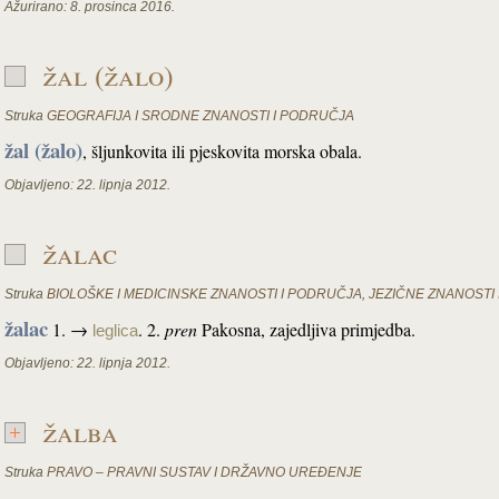
Ažurirano:
8. prosinca 2016.
žal (žalo)
Struka
GEOGRAFIJA I SRODNE ZNANOSTI I PODRUČJA
žal (žalo)
, šljunkovita ili pjeskovita morska obala.
Objavljeno:
22. lipnja 2012.
žalac
Struka
BIOLOŠKE I MEDICINSKE ZNANOSTI I PODRUČJA
,
JEZIČNE ZNANOSTI
žalac
1. →
. 2.
pren
Pakosna, zajedljiva primjedba.
leglica
Objavljeno:
22. lipnja 2012.
žalba
Struka
PRAVO – PRAVNI SUSTAV I DRŽAVNO UREĐENJE