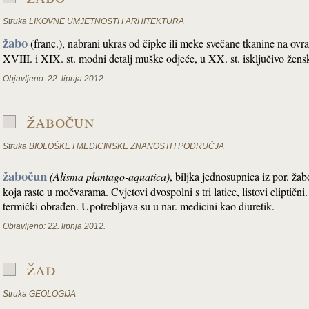
Struka
LIKOVNE UMJETNOSTI I ARHITEKTURA
žabo
(franc.), nabrani ukras od čipke ili meke svečane tkanine na ovr
XVIII. i XIX. st. modni detalj muške odjeće, u XX. st. isključivo žens
Objavljeno:
22. lipnja 2012.
žabočun
Struka
BIOLOŠKE I MEDICINSKE ZNANOSTI I PODRUČJA
žabočun
(Alisma
plantago-aquatica)
, biljka jednosupnica iz por. ža
koja raste u močvarama. Cvjetovi dvospolni s tri latice, listovi eliptičn
termički obrađen. Upotrebljava su u nar. medicini kao diuretik.
Objavljeno:
22. lipnja 2012.
žad
Struka
GEOLOGIJA