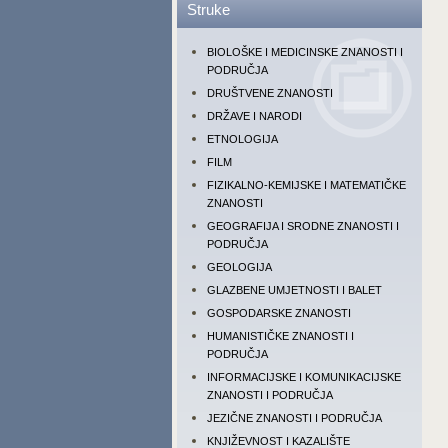
Struke
BIOLOŠKE I MEDICINSKE ZNANOSTI I
PODRUČJA
DRUŠTVENE ZNANOSTI
DRŽAVE I NARODI
ETNOLOGIJA
FILM
FIZIKALNO-KEMIJSKE I MATEMATIČKE
ZNANOSTI
GEOGRAFIJA I SRODNE ZNANOSTI I
PODRUČJA
GEOLOGIJA
GLAZBENE UMJETNOSTI I BALET
GOSPODARSKE ZNANOSTI
HUMANISTIČKE ZNANOSTI I
PODRUČJA
INFORMACIJSKE I KOMUNIKACIJSKE
ZNANOSTI I PODRUČJA
JEZIČNE ZNANOSTI I PODRUČJA
KNJIŽEVNOST I KAZALIŠTE