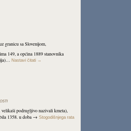
 uz granicu sa Slovenijom,
ima 149, a općina 1889 stanovnika
nija)…
Nastavi čitati
→
OSTI
 velikaši podrugljivo nazivali kmeta),
izbila 1358. u doba →
Stogodišnjega rata