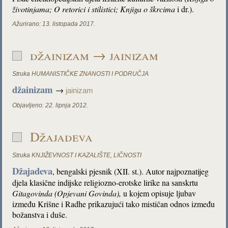
životinjama
;
O retorici i stilistici
;
Knjiga o škrcima
i dr.).
Ažurirano:
13. listopada 2017.
džainizam → jainizam
Struka
HUMANISTIČKE ZNANOSTI I PODRUČJA
džainizam
→
jainizam
Objavljeno:
22. lipnja 2012.
Džajadeva
Struka
KNJIŽEVNOST I KAZALIŠTE
,
LIČNOSTI
Džajadeva
, bengalski pjesnik (XII. st.). Autor najpoznatijeg
djela klasične indijske religiozno-erotske lirike na sanskrtu
Gitagovinda
(Opjevani Govinda)
,
u kojem opisuje ljubav
između Krišne i Radhe prikazujući tako mističan odnos između
božanstva i duše.