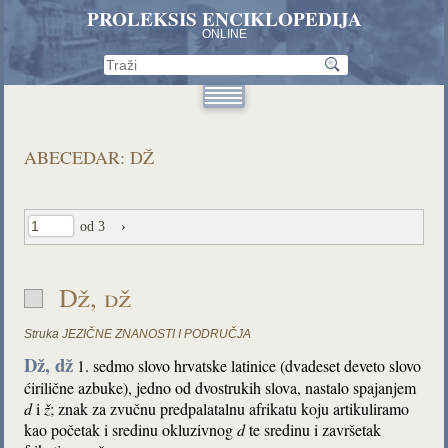
PROLEKSIS ENCIKLOPEDIJA
ONLINE
ABECEDAR: DŽ
od 3
›
Dž, dž
Struka
JEZIČNE ZNANOSTI I PODRUČJA
Dž, dž
1. sedmo slovo hrvatske latinice (dvadeset deveto slovo
ćirilične azbuke), jedno od dvostrukih slova, nastalo spajanjem
d
i
ž
; znak za zvučnu predpalatalnu afrikatu koju artikuliramo
kao početak i sredinu okluzivnog
d
te sredinu i završetak