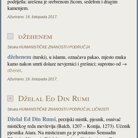
podrijetla; urešena je srebrenom žicom, sedefom i dragim
kamenjem.
Ažurirano:
16. listopada 2017.
džehenem
Struka
HUMANISTIČKE ZNANOSTI I PODRUČJA
džehenem
(turski), u islamu, označava pakao, mjesto muka
kamo nakon smrti dolaze nevjernici i grešnici; suprotno od →
.
dženet
Ažurirano:
16. listopada 2017.
Dželal Ed Din Rumi
Struka
HUMANISTIČKE ZNANOSTI I PODRUČJA
,
LIČNOSTI
Dželal Ed Din Rumi
, perzijski mistik, pjesnik, osnivač
mističkog reda mevlevija (Balch, 1207 – Konija, 1273). Učenik
pjesnika Atara. Na misticizam ga je potaknuo Šemsudin