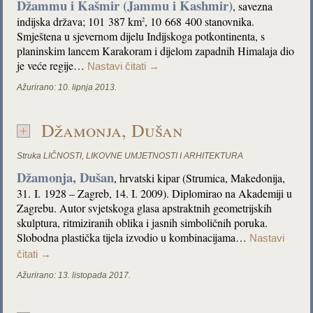
Džammu i Kašmir (Jammu i Kashmir)
, savezna
indijska država; 101 387 km
, 10 668 400 stanovnika.
2
Smještena u sjevernom dijelu Indijskoga potkontinenta, s
planinskim lancem Karakoram i dijelom zapadnih Himalaja dio
je veće regije…
Nastavi čitati
→
Ažurirano:
10. lipnja 2013.
Džamonja, Dušan
Struka
LIČNOSTI
,
LIKOVNE UMJETNOSTI I ARHITEKTURA
Džamonja, Dušan
, hrvatski kipar (Strumica, Makedonija,
31. I. 1928 – Zagreb, 14. I. 2009). Diplomirao na Akademiji u
Zagrebu. Autor svjetskoga glasa apstraktnih geometrijskih
skulptura, ritmiziranih oblika i jasnih simboličnih poruka.
Slobodna plastička tijela izvodio u kombinacijama…
Nastavi
čitati
→
Ažurirano:
13. listopada 2017.