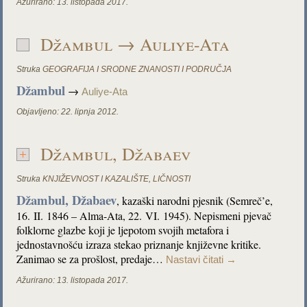
Ažurirano:
13. listopada 2017.
Džambul → Auliye-Ata
Struka
GEOGRAFIJA I SRODNE ZNANOSTI I PODRUČJA
Džambul
→
Auliye-Ata
Objavljeno:
22. lipnja 2012.
Džambul, Džabaev
Struka
KNJIŽEVNOST I KAZALIŠTE
,
LIČNOSTI
Džambul, Džabaev
, kazaški narodni pjesnik (Semreč’e,
16. II. 1846 – Alma-Ata, 22. VI. 1945). Nepismeni pjevač
folklorne glazbe koji je ljepotom svojih metafora i
jednostavnošću izraza stekao priznanje književne kritike.
Zanimao se za prošlost, predaje…
Nastavi čitati
→
Ažurirano:
13. listopada 2017.