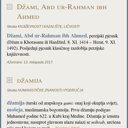
Džami, Abd ur-Rahman ibh
Ahmed
Struka
KNJIŽEVNOST I KAZALIŠTE
,
LIČNOSTI
Džami
Abd ur-Rahman ibh Ahmed
,
, perzijski pjesnik
(Džam u Khorasanu ili Hardžird, 8. XI. 1414 – Herat, 9. XI.
1492). Posljednji pjesnik klasičnog razdoblja perzijske
književnosti.
Ažurirano:
13. listopada 2017.
džamija
Struka
HUMANISTIČKE ZNANOSTI I PODRUČJA
džamija
(turski od arapskoga
gami:
onaj koji okuplja svijet),
mošeja
, muslimanska bogomolja. Prvu džamiju podigao
Muhamed godine 622. u Kubi kraj Medine. Džamija je iznutra
jednostavna; nasuprot glavnom ulazu nalazi se
mihrab
,
urešena
niša pred kojom se moli…