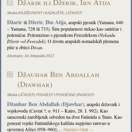
Džarir ili Džerir, Ibn Atija
Struka
KNJIŽEVNOST I KAZALIŠTE
,
LIČNOSTI
Džarir
Džerir
Ibn Atija
ili
,
, arapski pjesnik (Yamana, 640
– Yamana, 728 ili 733). Širu popularnost stekao kao satiričar i
polemičar. Polemizirao s pjesnikom Ferezdekom
(Nekaidu
Džerir vel-Ferezdek)
. O životu arapskih nomadskih plemena
piše u zbirci
Divan
.
Ažurirano:
16. listopada 2017.
Džauhar Ben Abdallah
(Djawhar)
Struka
LIČNOSTI
,
POVIJEST I POVIJESNE ZNANOSTI
Džauhar Ben Abdallah (Djawhar)
, arapski državnik i
vojskovođa (Cavtat ?, o. 911 – Kairo, 28. I. 992). Kao
saracenski zarobljenik odveden na dvor Fatimida u Tunis. Kao
general vojske Fatimidskoga kalifata uspješno ratovao u
sjevernoj Africi (958–960);…
Nastavi čitati
→