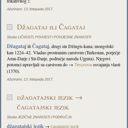
frikativnog
ž
.
Ažurirano:
13. listopada 2017.
Džagataj ili Čagataj
Struka
LIČNOSTI
,
POVIJEST I POVIJESNE ZNANOSTI
Džagataj
Čagataj
ili
, drugi sin Džingis-kana; mongolski
kan 1224–42. Vladao prostranim carstvom (Turkestan, porječje
Amu-Darje i Sir-Darje, područje naroda Ujgura). Njegovi
potomci upravljali su carstvom do →
osvajanja vlasti
Timurova
(1370).
Ažurirano:
13. listopada 2017.
džagatajski jezik →
čagatajski jezik
Struka
JEZIČNE ZNANOSTI I PODRUČJA
džagatajski jezik
→
čagatajski jezik