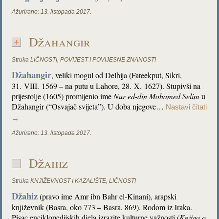
Ažurirano:
13. listopada 2017.
Džahangir
Struka
LIČNOSTI
,
POVIJEST I POVIJESNE ZNANOSTI
Džahangir
, veliki mogul od Delhija (Fateekput, Sikri,
31. VIII. 1569 – na putu u Lahore, 28. X. 1627). Stupivši na
prijestolje (1605) promijenio ime
Nur ed-din Mohamed Selim
u
Džahangir (“Osvajač svijeta”). U doba njegove…
Nastavi čitati
→
Ažurirano:
13. listopada 2017.
Džahiz
Struka
KNJIŽEVNOST I KAZALIŠTE
,
LIČNOSTI
Džahiz
(pravo ime Amr ibn Bahr el-Kinani), arapski
književnik (Basra, oko 773 – Basra, 869). Rodom iz Iraka.
Pisac enciklopedijskih djela izrazite kulturne važnosti (
Knjiga o