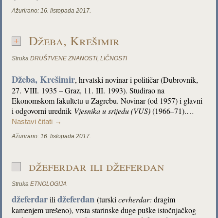
Ažurirano:
16. listopada 2017.
Džeba, Krešimir
Struka
DRUŠTVENE ZNANOSTI
,
LIČNOSTI
Džeba, Krešimir
,
hrvatski novinar i političar (Dubrovnik,
27. VIII. 1935 – Graz, 11. III. 1993). Studirao na
Ekonomskom fakultetu u Zagrebu. Novinar (od 1957) i glavni
i odgovorni urednik
Vjesnika u srijedu (VUS)
(1966–71).…
Nastavi čitati
→
Ažurirano:
16. listopada 2017.
džeferdar ili džeferdan
Struka
ETNOLOGIJA
džeferdar
džeferdan
ili
(turski
cevherdar:
dragim
kamenjem urešeno), vrsta starinske duge puške istočnjačkog