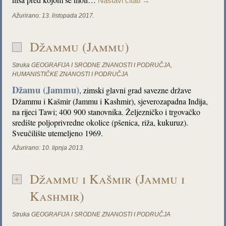
Nastavi čitati
→
Ažurirano:
13. listopada 2017.
Džammu (Jammu)
Struka
GEOGRAFIJA I SRODNE ZNANOSTI I PODRUČJA
,
HUMANISTIČKE ZNANOSTI I PODRUČJA
Džamu (Jammu)
, zimski glavni grad savezne države
Džammu i Kašmir (Jammu i Kashmir), sjeverozapadna Indija,
na rijeci Tawi; 400 900 stanovnika. Željezničko i trgovačko
središte poljoprivredne okolice (pšenica, riža, kukuruz).
Sveučilište utemeljeno 1969.
Ažurirano:
10. lipnja 2013.
Džammu i Kašmir (Jammu i
Kashmir)
Struka
GEOGRAFIJA I SRODNE ZNANOSTI I PODRUČJA